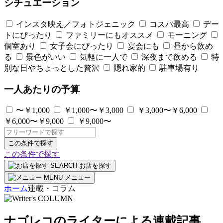
シチュエーション
インスタ映え／フォトジェニック
コスパ最高
デー
トにぴったり
ファミリーにもオススメ
モーニング
個室あり
女子会にぴったり
宴会にも
昼から飲め
る
景色がいい
気軽に一人で
深夜まで飲める
特
別な日やちょっとした贅沢
隠れ家的
駐車場有り
一人あたりの予算
〜￥1,000
￥1,000〜￥3,000
￥3,000〜￥6,000
￥6,000〜￥9,000
￥9,000〜
この条件で探す
この条件で探す
SEARCH
お店を探す
MENU
メニュー
ホーム
連載・コラム
ナゴレコのライターによる連載記事