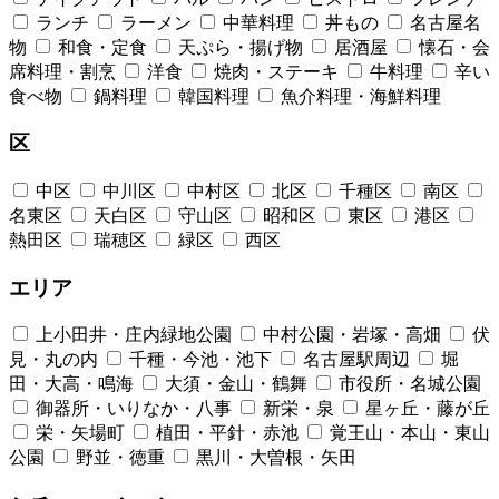
ランチ
ラーメン
中華料理
丼もの
名古屋名
物
和食・定食
天ぷら・揚げ物
居酒屋
懐石・会
席料理・割烹
洋食
焼肉・ステーキ
牛料理
辛い
食べ物
鍋料理
韓国料理
魚介料理・海鮮料理
区
中区
中川区
中村区
北区
千種区
南区
名東区
天白区
守山区
昭和区
東区
港区
熱田区
瑞穂区
緑区
西区
エリア
上小田井・庄内緑地公園
中村公園・岩塚・高畑
伏
見・丸の内
千種・今池・池下
名古屋駅周辺
堀
田・大高・鳴海
大須・金山・鶴舞
市役所・名城公園
御器所・いりなか・八事
新栄・泉
星ヶ丘・藤が丘
栄・矢場町
植田・平針・赤池
覚王山・本山・東山
公園
野並・徳重
黒川・大曽根・矢田