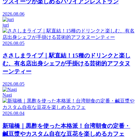
ツスイーツが楽しめるハワイアンレストラン
2026.08.06
juri
2026.08.05
ささしまライブ｜駅直結！15種のドリンクと楽し
む、有名店出身シェフが手掛ける芸術的アフタヌ
ーンティー
2026.08.05
Nagi
2026.08.04
新瑞橋｜黒酢を使った本格派！台湾朝食の定番・
鹹豆漿やカスタム自在な豆花を楽しめるカフェ