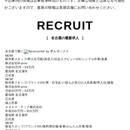
※記事内の情報は記事執筆時点のものです。正確な情報とは異なる可能性
がございますので、最新の情報は直接店舗にお問い合わせください。
RECRUIT
名古屋の最新求人
名古屋で働く
NEW!
軽作業スタッフ/即入社可能/高収入/社会人デビューOK/シンプル作業/急募
株式会社M-pros
月給30万円～34万円
愛知県 名古屋市
正社員
NEW!
軽作業スタッフ/ブランクOK/寮・社宅あり/誰もが安心の人気業務/即入社/縫製
株式会社M-pros
月給30万円～34万円
愛知県 名古屋市
正社員
個人営業
エヌエス・テック株式会社
年収300万円～350万円
愛知県 名古屋市
正社員
NEW!
製造スタッフ/ブランクOK/無料寮完備/倉庫/かんたん作業/製造