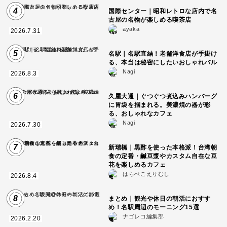
4
国際センター｜昭和レトロな店内で名
古屋の名物が楽しめる喫茶店
ayaka
2026.7.31
5
名駅｜名駅直結！老舗洋食店が手掛け
る、本当は秘密にしたいおしゃれバル
Nagi
2026.8.3
6
久屋大通｜ぐつぐつ煮込みハンバーグ
に胃袋を掴まれる。美濃焼の器が彩
る、おしゃれなカフェ
Nagi
2026.7.30
7
新瑞橋｜黒酢を使った本格派！台湾朝
食の定番・鹹豆漿やカスタム自在な豆
花を楽しめるカフェ
はらぺこえりむし
2026.8.4
8
まとめ｜観光や休日の朝活におすす
め！名駅周辺のモーニング15選
ナゴレコ編集部
2026.2.20