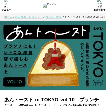
ホーム
名古屋めしレコメンド
カフェ・喫茶
あんトースト in TOKYO v
あんトースト in TOKYO vol.10ｌブランチ