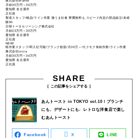
株式会社M-pros
月給30万円～34万円
愛知県 名古屋市
正社員
製造スタッフ/検品/ライン作業 激うま社食 寮費無料も スピード内定の部品組立/未経
験90
日研トータルソーシング株式会社
月給23万円～30万円
愛知県 名古屋市
正社員
NEW!
軽作業スタッフ/即入社可能/ブランク歓迎/月30万～/モクモク単純作業/ライン作業
株式会社tocca
月給30万円～34万円
愛知県 名古屋市
正社員
SHARE
この記事をシェアする
あんトースト in TOKYO vol.10ｌブランチ
にも、デザートにも♩レトロな洋食店で楽し
むあんトースト
Facebook
X
LINE