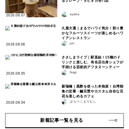
るクレープ・タピオカ専門店
ayaka
2026.08.07
久屋大通｜まるでハワイ気分！彩り豊
かなフルーツスイーツが楽しめるハワ
イアンレストラン
juri
2026.08.06
ささしまライブ｜駅直結！15種のド
リンクと楽しむ、有名店出身シェフが
手掛ける芸術的アフタヌーンティー
Nagi
2026.08.05
新瑞橋｜黒酢を使った本格派！台湾朝
食の定番・鹹豆漿やカスタム自在な豆
花を楽しめるカフェ
はらぺこえりむし
2026.08.04
新着記事一覧を見る