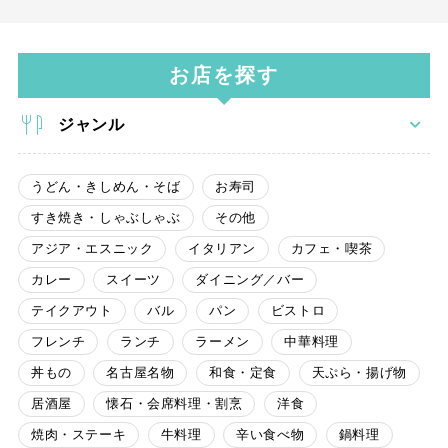
お店を探す
ジャンル
うどん・きしめん・そば
お寿司
すき焼き・しゃぶしゃぶ
その他
アジア・エスニック
イタリアン
カフェ・喫茶
カレー
スイーツ
ダイニング／バー
テイクアウト
バル
パン
ビストロ
フレンチ
ランチ
ラーメン
中華料理
丼もの
名古屋名物
和食・定食
天ぷら・揚げ物
居酒屋
懐石・会席料理・割烹
洋食
焼肉・ステーキ
牛料理
辛い食べ物
鍋料理