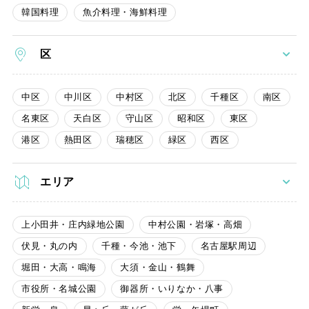
韓国料理
魚介料理・海鮮料理
区
中区
中川区
中村区
北区
千種区
南区
名東区
天白区
守山区
昭和区
東区
港区
熱田区
瑞穂区
緑区
西区
エリア
上小田井・庄内緑地公園
中村公園・岩塚・高畑
伏見・丸の内
千種・今池・池下
名古屋駅周辺
堀田・大高・鳴海
大須・金山・鶴舞
市役所・名城公園
御器所・いりなか・八事