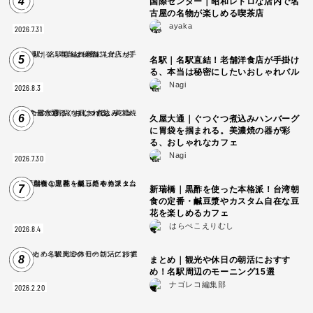
4
国際センター｜昭和レトロな店内で名
古屋の名物が楽しめる喫茶店
ayaka
2026.7.31
5
名駅｜名駅直結！老舗洋食店が手掛け
る、本当は秘密にしたいおしゃれバル
Nagi
2026.8.3
6
久屋大通｜ぐつぐつ煮込みハンバーグ
に胃袋を掴まれる。美濃焼の器が彩
る、おしゃれなカフェ
Nagi
2026.7.30
7
新瑞橋｜黒酢を使った本格派！台湾朝
食の定番・鹹豆漿やカスタム自在な豆
花を楽しめるカフェ
はらぺこえりむし
2026.8.4
8
まとめ｜観光や休日の朝活におすす
め！名駅周辺のモーニング15選
ナゴレコ編集部
2026.2.20