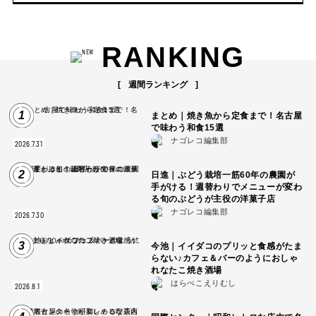
RANKING
週間ランキング
1
まとめ｜焼き魚から定食まで！名古屋
で味わう和食15選
ナゴレコ編集部
2026.7.31
2
日進｜ぶどう栽培一筋60年の農園が
手がける！週替わりでメニューが変わ
る旬のぶどうが主役の洋菓子店
ナゴレコ編集部
2026.7.30
3
今池｜イイダコのプリッと食感がたま
らない♪カフェ＆バーのようにおしゃ
れなたこ焼き酒場
はらぺこえりむし
2026.8.1