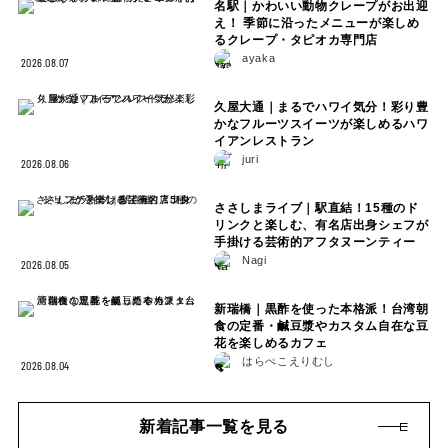
名駅｜かわいい動物クレープがお出迎
え！ 季節に沿ったメニューが楽しめ
るクレープ・タピオカ専門店
ayaka
2026.08.07
久屋大通｜まるでハワイ気分！彩り豊
かなフルーツスイーツが楽しめるハワ
イアンレストラン
juri
2026.08.06
ささしまライブ｜駅直結！15種のド
リンクと楽しむ、有名店出身シェフが
手掛ける芸術的アフタヌーンティー
Nagi
2026.08.05
新瑞橋｜黒酢を使った本格派！台湾朝
食の定番・鹹豆漿やカスタム自在な豆
花を楽しめるカフェ
はらぺこえりむし
2026.08.04
新着記事一覧を見る