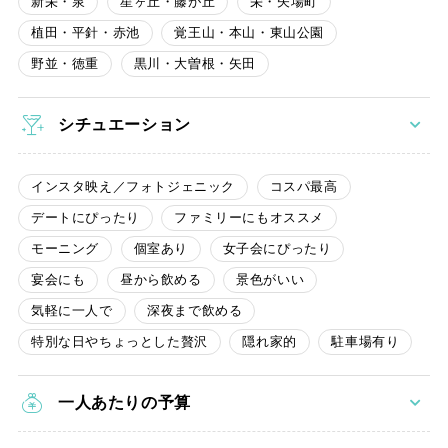
新栄・泉
星ヶ丘・藤が丘
栄・矢場町
植田・平針・赤池
覚王山・本山・東山公園
野並・徳重
黒川・大曽根・矢田
シチュエーション
インスタ映え／フォトジェニック
コスパ最高
デートにぴったり
ファミリーにもオススメ
モーニング
個室あり
女子会にぴったり
宴会にも
昼から飲める
景色がいい
気軽に一人で
深夜まで飲める
特別な日やちょっとした贅沢
隠れ家的
駐車場有り
一人あたりの予算