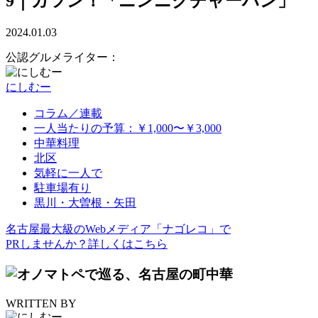
9｜ガツン！「ニンニクチャーハン」
2024.01.03
公認グルメライター：
にしむー
コラム／連載
一人当たりの予算：￥1,000〜￥3,000
中華料理
北区
気軽に一人で
駐車場有り
黒川・大曽根・矢田
名古屋最大級のWebメディア「ナゴレコ」で
PRしませんか？詳しくはこちら
WRITTEN BY