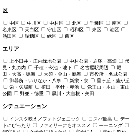
区
中区
中川区
中村区
北区
千種区
南区
名東区
天白区
守山区
昭和区
東区
港区
熱田区
瑞穂区
緑区
西区
エリア
上小田井・庄内緑地公園
中村公園・岩塚・高畑
伏
見・丸の内
千種・今池・池下
名古屋駅周辺
堀
田・大高・鳴海
大須・金山・鶴舞
市役所・名城公園
御器所・いりなか・八事
新栄・泉
星ヶ丘・藤が丘
栄・矢場町
植田・平針・赤池
覚王山・本山・東山
公園
野並・徳重
黒川・大曽根・矢田
シチュエーション
インスタ映え／フォトジェニック
コスパ最高
デー
トにぴったり
ファミリーにもオススメ
モーニング
個室あり
女子会にぴったり
宴会にも
昼から飲め