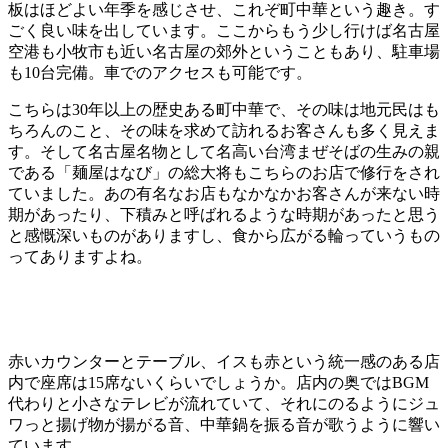
板はほどよい年季を感じさせ、これぞ町中華という趣き。す
ごく良い味を出しています。ここからもう少し行けば名古屋
空港も小牧市も近い名古屋の郊外ということもあり、駐車場
も10台完備。車でのアクセスも可能です。
こちらは30年以上の歴史ある町中華で、その味は地元民はも
ちろんのこと、その味を求めて訪れるお客さんも多く見えま
す。そして名古屋名物として名高い台湾まぜそばの生みの親
である「麺屋はなび」の総大将もこちらのお店で修行をされ
ていました。あの有名なお店もなかなかお客さんが来ない時
期があったり、下積みと呼ばれるような時期があったと思う
と感慨深いものがありますし、食から広がる輪っていうもの
ってありますよね。
赤いカウンターとテーブル、イスも赤という統一感のある店
内で座席は15席ないくらいでしょうか。店内の奥ではBGM
代わりと小さなテレビが流れていて、それにのるようにジュ
ワっと揚げ物が揚がる音、中華鍋を振る音が歌うように響い
ています。