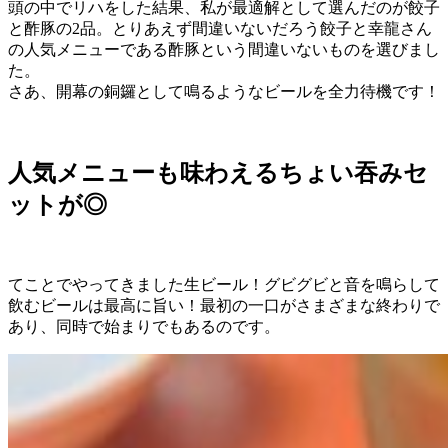
頭の中でリハをした結果、私が最適解として選んだのが餃子
と酢豚の2品。とりあえず間違いないだろう餃子と幸龍さん
の人気メニューである酢豚という間違いないものを選びまし
た。
さあ、開幕の銅鑼として鳴るようなビールを全力待機です！
人気メニューも味わえるちょい吞みセ
ットが◎
てことでやってきました生ビール！グビグビと音を鳴らして
飲むビールは最高に旨い！最初の一口がさまざまな終わりで
あり、同時で始まりでもあるのです。