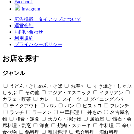
Facebook
Instagram
広告掲載、タイアップについて
運営会社
お問い合わせ
利用規約
プライバシーポリシー
お店を探す
ジャンル
うどん・きしめん・そば
お寿司
すき焼き・しゃぶ
しゃぶ
その他
アジア・エスニック
イタリアン
カフェ・喫茶
カレー
スイーツ
ダイニング／バー
テイクアウト
バル
パン
ビストロ
フレンチ
ランチ
ラーメン
中華料理
丼もの
名古屋名
物
和食・定食
天ぷら・揚げ物
居酒屋
懐石・会
席料理・割烹
洋食
焼肉・ステーキ
牛料理
辛い
食べ物
鍋料理
韓国料理
魚介料理・海鮮料理