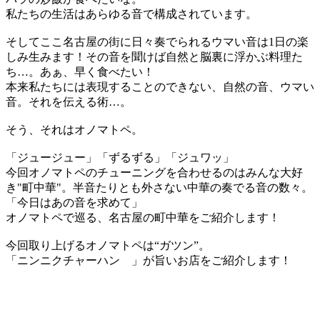
私たちの生活はあらゆる音で構成されています。
そしてここ名古屋の街に日々奏でられるウマい音は1日の楽
しみ生みます！その音を聞けば自然と脳裏に浮かぶ料理た
ち…。あぁ、早く食べたい！
本来私たちには表現することのできない、自然の音、ウマい
音。それを伝える術…。
そう、それはオノマトペ。
「ジュージュー」「ずるずる」「ジュワッ」
今回オノマトペのチューニングを合わせるのはみんな大好
き"町中華"。半音たりとも外さない中華の奏でる音の数々。
「今日はあの音を求めて」
オノマトペで巡る、名古屋の町中華をご紹介します！
今回取り上げるオノマトペは“ガツン”。
「ニンニクチャーハン 」が旨いお店をご紹介します！