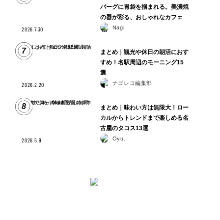
バーグに胃袋を掴まれる。美濃焼
の器が彩る、おしゃれなカフェ
Nagi
2026.7.30
7
まとめ｜観光や休日の朝活におす
すめ！名駅周辺のモーニング15
選
ナゴレコ編集部
2026.2.20
8
まとめ｜味わい方は無限大！ロー
カルからトレンドまで楽しめる名
古屋のタコス13選
Oyu.
2026.5.9
と は
ナゴレコはその名の通り、