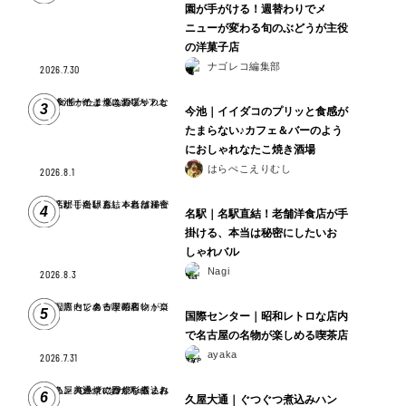
園が手がける！週替わりでメ
ニューが変わる旬のぶどうが主役
の洋菓子店
ナゴレコ編集部
2026.7.30
3
今池｜イイダコのプリッと食感が
たまらない♪カフェ＆バーのよう
におしゃれなたこ焼き酒場
はらぺこえりむし
2026.8.1
4
名駅｜名駅直結！老舗洋食店が手
掛ける、本当は秘密にしたいお
しゃれバル
Nagi
2026.8.3
5
国際センター｜昭和レトロな店内
で名古屋の名物が楽しめる喫茶店
ayaka
2026.7.31
6
久屋大通｜ぐつぐつ煮込みハン