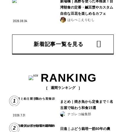
新瑞橋｜黒酢を使った本格派！台
湾朝食の定番・鹹豆漿やカスタム
自在な豆花を楽しめるカフェ
はらぺこえりむし
2026.08.04
新着記事一覧を見る
RANKING
週間ランキング
1
まとめ｜焼き魚から定食まで！名
古屋で味わう和食15選
ナゴレコ編集部
2026.7.31
2
日進｜ぶどう栽培一筋60年の農