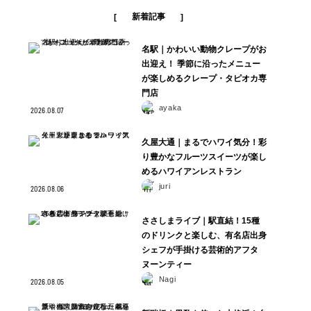
新着記事
名駅｜かわいい動物クレープがお
出迎え！ 季節に沿ったメニュー
が楽しめるクレープ・タピオカ専
門店
ayaka
2026.08.07
久屋大通｜まるでハワイ気分！彩
り豊かなフルーツスイーツが楽し
めるハワイアンレストラン
juri
2026.08.06
ささしまライブ｜駅直結！15種
のドリンクと楽しむ、有名店出身
シェフが手掛ける芸術的アフタ
ヌーンティー
Nagi
2026.08.05