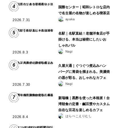
4
国際センター｜昭和レトロな店内
で名古屋の名物が楽しめる喫茶店
ayaka
2026.7.31
5
名駅｜名駅直結！老舗洋食店が手
掛ける、本当は秘密にしたいお
しゃれバル
Nagi
2026.8.3
6
久屋大通｜ぐつぐつ煮込みハン
バーグに胃袋を掴まれる。美濃焼
の器が彩る、おしゃれなカフェ
Nagi
2026.7.30
7
新瑞橋｜黒酢を使った本格派！台
湾朝食の定番・鹹豆漿やカスタム
自在な豆花を楽しめるカフェ
はらぺこえりむし
2026.8.4