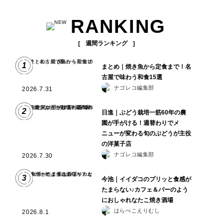
RANKING
週間ランキング
1
まとめ｜焼き魚から定食まで！名
古屋で味わう和食15選
ナゴレコ編集部
2026.7.31
2
日進｜ぶどう栽培一筋60年の農
園が手がける！週替わりでメ
ニューが変わる旬のぶどうが主役
の洋菓子店
ナゴレコ編集部
2026.7.30
3
今池｜イイダコのプリッと食感が
たまらない♪カフェ＆バーのよう
におしゃれなたこ焼き酒場
はらぺこえりむし
2026.8.1