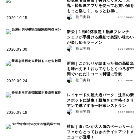
松坂屋名古屋店｜特典たくさん！大
丸・松坂屋アプリを使ってお買い物を
もっと楽しく、もっとお得に！
松田実莉
sponsored
2020.10.15
新栄｜1日60杯限定！熟練フレンチ
シェフが手掛ける繊細で奥深い味わい
が楽しめるラーメン
松田実莉
sponsored
2020.09.30
新栄｜こだわりが詰まった旬の高級魚
を味わえる！おもてなしとくつろぎ空
間でいただくコース料理に舌鼓
松田実莉
sponsored
2020.09.24
レイヤード久屋大通パーク｜注目の新
スポットに誕生！薪焼きと本格イタリ
アンで魅了する一軒家レストラン
松田実莉
sponsored
2020.09.18
植田｜食パンが大人気のベーカリーカ
フェからとっておきのテイクアウトメ
ニューが登場！