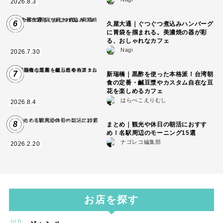
2026.8.3
6
久屋大通｜ぐつぐつ煮込みハンバーグ
に胃袋を掴まれる。美濃焼の器が彩
る、おしゃれなカフェ
Nagi
2026.7.30
7
新瑞橋｜黒酢を使った本格派！台湾朝
食の定番・鹹豆漿やカスタム自在な豆
花を楽しめるカフェ
はらぺこえりむし
2026.8.4
8
まとめ｜観光や休日の朝活におすす
め！名駅周辺のモーニング15選
ナゴレコ編集部
2026.2.20
お店を探す