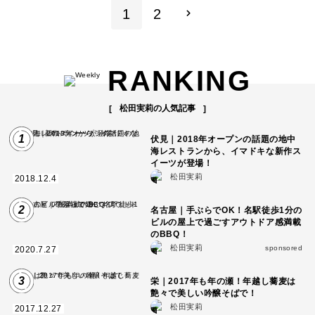
1
2
RANKING
松田実莉の人気記事
1
伏見｜2018年オープンの話題の地中
海レストランから、イマドキな新作ス
イーツが登場！
松田実莉
2018.12.4
2
名古屋｜手ぶらでOK！名駅徒歩1分の
ビルの屋上で過ごすアウトドア感満載
のBBQ！
松田実莉
sponsored
2020.7.27
3
栄｜2017年も年の瀬！年越し蕎麦は
艶々で美しい吟醸そばで！
松田実莉
2017.12.27