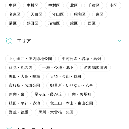
中区
中川区
中村区
北区
千種区
南区
名東区
天白区
守山区
昭和区
東区
港区
熱田区
瑞穂区
緑区
西区
エリア
上小田井・庄内緑地公園
中村公園・岩塚・高畑
伏見・丸の内
千種・今池・池下
名古屋駅周辺
堀田・大高・鳴海
大須・金山・鶴舞
市役所・名城公園
御器所・いりなか・八事
新栄・泉
星ヶ丘・藤が丘
栄・矢場町
植田・平針・赤池
覚王山・本山・東山公園
野並・徳重
黒川・大曽根・矢田