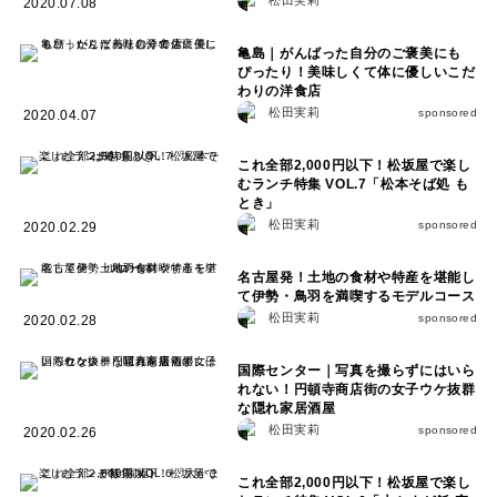
2020.07.08
亀島｜がんばった自分のご褒美にも
ぴったり！美味しくて体に優しいこだ
わりの洋食店
松田実莉
sponsored
2020.04.07
これ全部2,000円以下！松坂屋で楽し
むランチ特集 VOL.7「松本そば処 も
とき」
松田実莉
sponsored
2020.02.29
名古屋発！土地の食材や特産を堪能し
て伊勢・鳥羽を満喫するモデルコース
松田実莉
sponsored
2020.02.28
国際センター｜写真を撮らずにはいら
れない！円頓寺商店街の女子ウケ抜群
な隠れ家居酒屋
松田実莉
sponsored
2020.02.26
これ全部2,000円以下！松坂屋で楽し