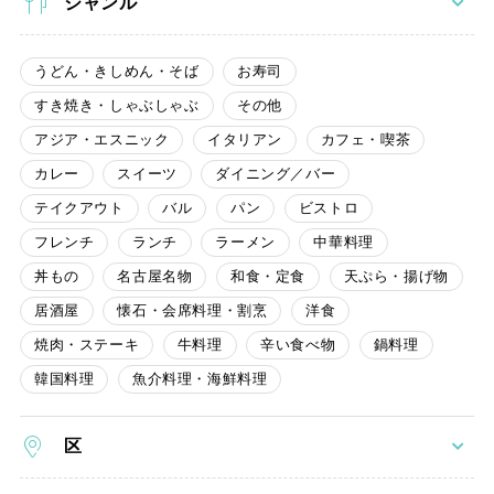
ジャンル
うどん・きしめん・そば
お寿司
すき焼き・しゃぶしゃぶ
その他
アジア・エスニック
イタリアン
カフェ・喫茶
カレー
スイーツ
ダイニング／バー
テイクアウト
バル
パン
ビストロ
フレンチ
ランチ
ラーメン
中華料理
丼もの
名古屋名物
和食・定食
天ぷら・揚げ物
居酒屋
懐石・会席料理・割烹
洋食
焼肉・ステーキ
牛料理
辛い食べ物
鍋料理
韓国料理
魚介料理・海鮮料理
区