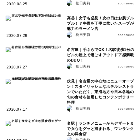
松田実莉
sponsored
2020.08.25
高岳｜女子も必見！次の日はお肌プル
プル！？牛骨を丁寧に炊いたスープが
魅力のラーメン店
松田実莉
sponsored
2020.07.29
名古屋｜手ぶらでOK！名駅徒歩1分の
ビルの屋上で過ごすアウトドア感満載
のBBQ！
松田実莉
sponsored
2020.07.27
伏見｜名古屋の中心地にニューオープ
ン！スタイリッシュなホテルレストラ
ンでいただく、東海地方や日本各地の
旬の食材を使用したコンテンポラリー
料理
松田実莉
sponsored
2020.07.17
名駅｜ランチメニューからデザートま
で女心をグッと掴まれる、ワンランク
上の洋食店
松田実莉