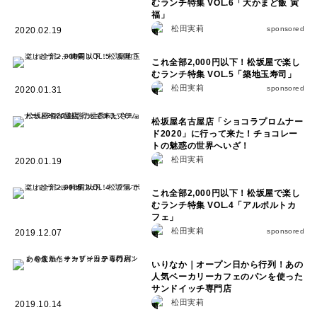
むランチ特集 VOL.6「大かまど飯 寅
福」
松田実莉
sponsored
2020.02.19
これ全部2,000円以下！松坂屋で楽し
むランチ特集 VOL.5「築地玉寿司」
松田実莉
sponsored
2020.01.31
松坂屋名古屋店「ショコラプロムナー
ド2020」に行って来た！チョコレー
トの魅惑の世界へいざ！
松田実莉
2020.01.19
これ全部2,000円以下！松坂屋で楽し
むランチ特集 VOL.4「アルポルトカ
フェ」
松田実莉
sponsored
2019.12.07
いりなか｜オープン日から行列！あの
人気ベーカリーカフェのパンを使った
サンドイッチ専門店
松田実莉
2019.10.14