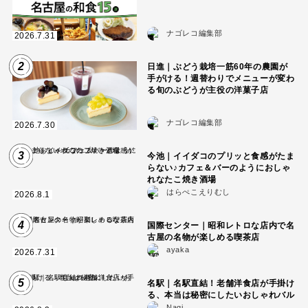
ナゴレコ編集部
2026.7.31
2
日進｜ぶどう栽培一筋60年の農園が
手がける！週替わりでメニューが変わ
る旬のぶどうが主役の洋菓子店
ナゴレコ編集部
2026.7.30
3
今池｜イイダコのプリッと食感がたま
らない♪カフェ＆バーのようにおしゃ
れなたこ焼き酒場
はらぺこえりむし
2026.8.1
4
国際センター｜昭和レトロな店内で名
古屋の名物が楽しめる喫茶店
ayaka
2026.7.31
5
名駅｜名駅直結！老舗洋食店が手掛け
る、本当は秘密にしたいおしゃれバル
Nagi