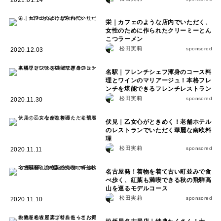
2021.01.14
栄｜カフェのような店内でいただく、
女性のために作られたクリーミーとん
こつラーメン
松田実莉
sponsored
2020.12.03
名駅｜フレンチシェフ渾身のコース料
理とワインのマリアージュ！本格フレ
ンチを堪能できるフレンチレストラン
松田実莉
sponsored
2020.11.30
伏見｜乙女心がときめく！老舗ホテル
のレストランでいただく華麗な南欧料
理
松田実莉
sponsored
2020.11.11
名古屋発！着物を着て古い町並みで食
べ歩く、紅葉も満喫できる秋の飛騨高
山を巡るモデルコース
松田実莉
sponsored
2020.11.10