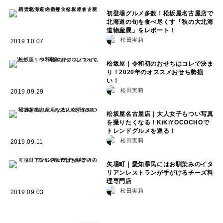
初登場グルメ多数！松坂屋名古屋店で
北海道の旬を食べ尽くす「秋の大北海
道物産展」をレポート！
松田実莉
2019.10.07
松坂屋｜令和初のおせちはコレで決ま
り！2020年のオススメおせち勢揃
い！
松田実莉
2019.09.29
松坂屋名古屋店｜大人女子もつい写真
を撮りたくなる！KiKiYOCOCHOで
トレンドグルメを巡る！
松田実莉
2019.09.11
矢場町｜愛知県民にはお馴染みのイタ
リアンレストランが手がけるチーズ料
理専門店
松田実莉
2019.09.03