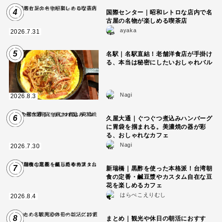
4
国際センター｜昭和レトロな店内で名
古屋の名物が楽しめる喫茶店
ayaka
2026.7.31
5
名駅｜名駅直結！老舗洋食店が手掛け
る、本当は秘密にしたいおしゃれバル
Nagi
2026.8.3
6
久屋大通｜ぐつぐつ煮込みハンバーグ
に胃袋を掴まれる。美濃焼の器が彩
る、おしゃれなカフェ
Nagi
2026.7.30
7
新瑞橋｜黒酢を使った本格派！台湾朝
食の定番・鹹豆漿やカスタム自在な豆
花を楽しめるカフェ
はらぺこえりむし
2026.8.4
8
まとめ｜観光や休日の朝活におすす