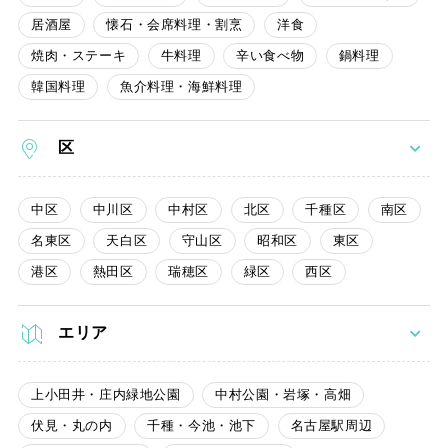
居酒屋
懐石・会席料理・割烹
洋食
焼肉・ステーキ
牛料理
辛い食べ物
鍋料理
韓国料理
魚介料理・海鮮料理
区
中区
中川区
中村区
北区
千種区
南区
名東区
天白区
守山区
昭和区
東区
港区
熱田区
瑞穂区
緑区
西区
エリア
上小田井・庄内緑地公園
中村公園・岩塚・高畑
伏見・丸の内
千種・今池・池下
名古屋駅周辺