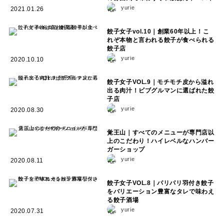
yurie
2021.01.26
餃子女子vol.10｜創業60年以上！こ
れぞ本物と言われる餃子が食べられる
餃子店
yurie
2020.10.10
餃子女子VOL.9｜モチモチ皮から溢れ
出る肉汁！ビブグルマンに選ばれた餃
子店
yurie
2020.08.30
覚王山｜すべてのメニューが専門店以
上のこだわり！ハイレベルなハンバー
ガーショップ
yurie
2020.08.11
餃子女子VOL.8｜パリパリ羽付き餃子
をバリエーション豊富なタレで味わえ
る餃子酒場
yurie
2020.07.31