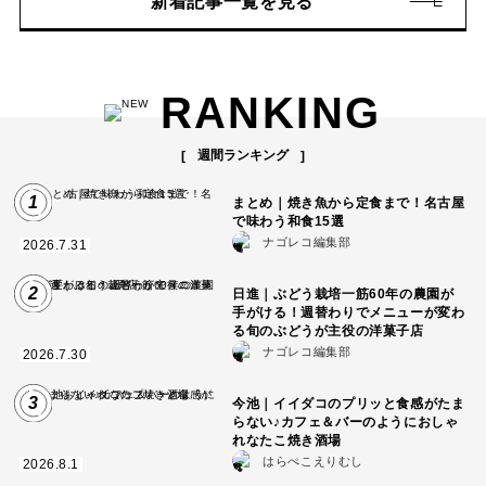
新着記事一覧を見る
RANKING
週間ランキング
1
まとめ｜焼き魚から定食まで！名古屋
で味わう和食15選
ナゴレコ編集部
2026.7.31
2
日進｜ぶどう栽培一筋60年の農園が
手がける！週替わりでメニューが変わ
る旬のぶどうが主役の洋菓子店
ナゴレコ編集部
2026.7.30
3
今池｜イイダコのプリッと食感がたま
らない♪カフェ＆バーのようにおしゃ
れなたこ焼き酒場
はらぺこえりむし
2026.8.1