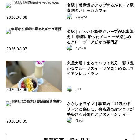
名駅｜美意識がアップするかも！？駅
直結のおしゃれカフェ
sa.aya
2026.08.08
名駅｜かわいい動物クレープがお出迎
え！ 季節に沿ったメニューが楽しめ
るクレープ・タピオカ専門店
ayaka
2026.08.07
久屋大通｜まるでハワイ気分！彩り豊
かなフルーツスイーツが楽しめるハワ
イアンレストラン
juri
2026.08.06
ささしまライブ｜駅直結！15種のド
リンクと楽しむ、有名店出身シェフが
手掛ける芸術的アフタヌーンティー
Nagi
2026.08.05