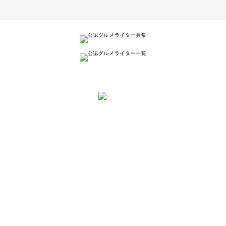
と は
ナゴレコはその名の通り、
名古屋人が本当に美味しい名古屋のお店を
紹介する
キュレーションメディアです。
詳しく見る