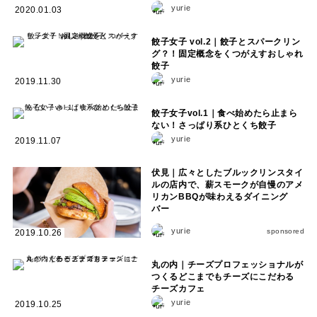
yurie
2020.01.03
餃子女子 vol.2｜餃子とスパークリン
グ？！固定概念をくつがえすおしゃれ
餃子
yurie
2019.11.30
餃子女子vol.1｜食べ始めたら止まら
ない！さっぱり系ひとくち餃子
yurie
2019.11.07
伏見｜広々としたブルックリンスタイ
ルの店内で、薪スモークが自慢のアメ
リカンBBQが味わえるダイニング
バー
yurie
sponsored
2019.10.26
丸の内｜チーズプロフェッショナルが
つくるどこまでもチーズにこだわる
チーズカフェ
yurie
2019.10.25