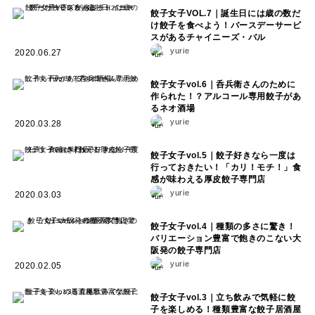
餃子女子VOL.7｜誕生日には歳の数だ
け餃子を食べよう！バースデーサービ
スがあるチャイニーズ・バル
yurie
2020.06.27
餃子女子vol.6｜呑兵衛さんのために
作られた！？アルコール専用餃子があ
るネオ酒場
yurie
2020.03.28
餃子女子vol.5｜餃子好きなら一度は
行っておきたい！「カリ！モチ！」食
感が味わえる厚皮餃子専門店
yurie
2020.03.03
餃子女子vol.4｜種類の多さに驚き！
バリエーション豊富で飽きのこない大
阪発の餃子専門店
yurie
2020.02.05
餃子女子vol.3｜立ち飲みで気軽に餃
子を楽しめる！種類豊富な餃子居酒屋