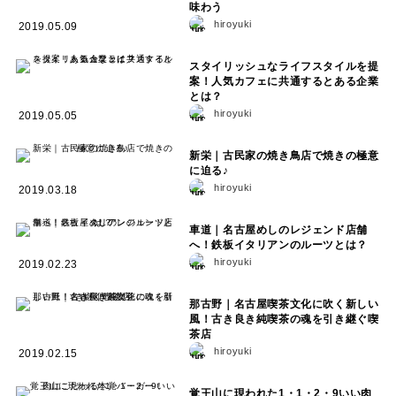
味わう
hiroyuki
2019.05.09
スタイリッシュなライフスタイルを提
案！人気カフェに共通するとある企業
とは？
hiroyuki
2019.05.05
新栄｜古民家の焼き鳥店で焼きの極意
に迫る♪
hiroyuki
2019.03.18
車道｜名古屋めしのレジェンド店舗
へ！鉄板イタリアンのルーツとは？
hiroyuki
2019.02.23
那古野｜名古屋喫茶文化に吹く新しい
風！古き良き純喫茶の魂を引き継ぐ喫
茶店
hiroyuki
2019.02.15
覚王山に現われた1・1・2・9いい肉