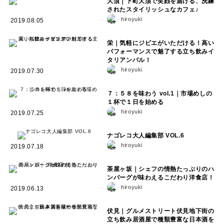
大須｜下町大須で笑顔を届ける、洗練
されたスタイリッシュなカフェ♪
hiroyuki
2019.08.05
栄｜気軽にジビエがいただける！高い
パフォーマンスで魅了する立ち飲みイ
タリアンバル！
hiroyuki
2019.07.30
７：５８を味わう vol.1｜市場めしの
１杯で１日を始める
hiroyuki
2019.07.25
ナゴレコ大人編集部 VOL.6
hiroyuki
2019.07.18
茶屋ヶ坂｜シェフの情熱たっぷりのハ
ンバーグが味わえるこだわり洋食店！
hiroyuki
2019.06.13
伏見｜グルメストリート伏見地下街の
立ち飲み居酒屋で種類豊富な日本酒を