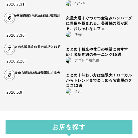
ayaka
2026.7.31
6
久屋大通｜ぐつぐつ煮込みハンバーグ
に胃袋を掴まれる。美濃焼の器が彩
る、おしゃれなカフェ
Nagi
2026.7.30
7
まとめ｜観光や休日の朝活におすす
め！名駅周辺のモーニング15選
ナゴレコ編集部
2026.2.20
8
まとめ｜味わい方は無限大！ローカル
からトレンドまで楽しめる名古屋のタ
コス13選
Oyu.
2026.5.9
お店を探す