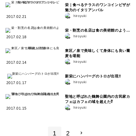
栄｜食べるテラスのワンコインピザが
魅力のイタリアンバル
hiroyuki
2017.02.21
栄・割烹の名店は食の美術館のよう…
hiroyuki
2017.02.18
東区／泉で美味しくて身体にも良い蕎
麦を堪能
hiroyuki
2017.02.14
新栄にハンバーグのトロが出現‼︎
hiroyuki
2017.01.17
聖地と呼ばれた鶴舞公園内の古民家カ
フェはカフェの域を超えた⁉︎
hiroyuki
2017.01.15
1
2