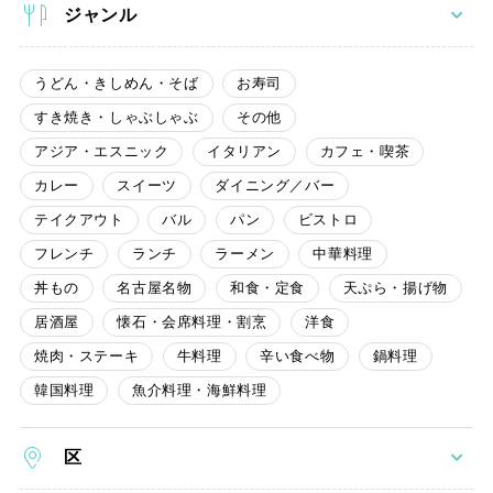
ジャンル
うどん・きしめん・そば
お寿司
すき焼き・しゃぶしゃぶ
その他
アジア・エスニック
イタリアン
カフェ・喫茶
カレー
スイーツ
ダイニング／バー
テイクアウト
バル
パン
ビストロ
フレンチ
ランチ
ラーメン
中華料理
丼もの
名古屋名物
和食・定食
天ぷら・揚げ物
居酒屋
懐石・会席料理・割烹
洋食
焼肉・ステーキ
牛料理
辛い食べ物
鍋料理
韓国料理
魚介料理・海鮮料理
区