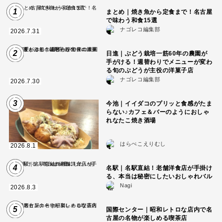
1
まとめ｜焼き魚から定食まで！名古屋
で味わう和食15選
ナゴレコ編集部
2026.7.31
2
日進｜ぶどう栽培一筋60年の農園が
手がける！週替わりでメニューが変わ
る旬のぶどうが主役の洋菓子店
ナゴレコ編集部
2026.7.30
3
今池｜イイダコのプリッと食感がたま
らない♪カフェ＆バーのようにおしゃ
れなたこ焼き酒場
はらぺこえりむし
2026.8.1
4
名駅｜名駅直結！老舗洋食店が手掛け
る、本当は秘密にしたいおしゃれバル
Nagi
2026.8.3
5
国際センター｜昭和レトロな店内で名
古屋の名物が楽しめる喫茶店