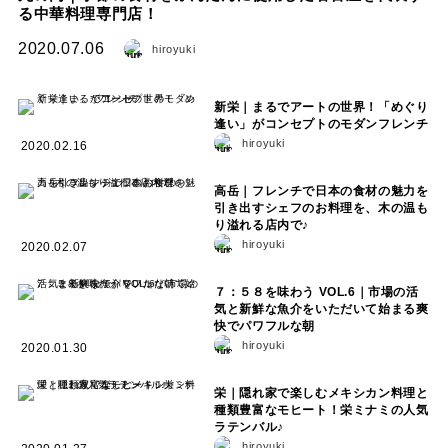
る中華料理専門店！
2020.07.06
hiroyuki
新栄｜まるでアートの世界！「めぐり
逢い」がコンセプトのモダンフレンチ
hiroyuki
2020.02.16
高岳｜フレンチで日本の食材の魅力を
引き出すシェフのお料理を、木の温も
り溢れる店内で♪
hiroyuki
2020.02.07
７：５８を味わう VOL.6｜市場の活
気と新鮮な魚介をいただいて始まる爽
快でパワフルな朝
hiroyuki
2020.01.30
栄｜隠れ家で楽しむメキシカン料理と
種類豊富なモヒート！栄ミナミの人気
ラテンバル♪
hiroyuki