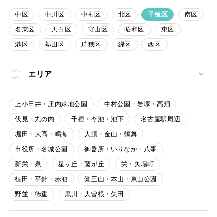
中区
中川区
中村区
北区
千種区
南区
名東区
天白区
守山区
昭和区
東区
港区
熱田区
瑞穂区
緑区
西区
エリア
上小田井・庄内緑地公園
中村公園・岩塚・高畑
伏見・丸の内
千種・今池・池下
名古屋駅周辺
堀田・大高・鳴海
大須・金山・鶴舞
市役所・名城公園
御器所・いりなか・八事
新栄・泉
星ヶ丘・藤が丘
栄・矢場町
植田・平針・赤池
覚王山・本山・東山公園
野並・徳重
黒川・大曽根・矢田