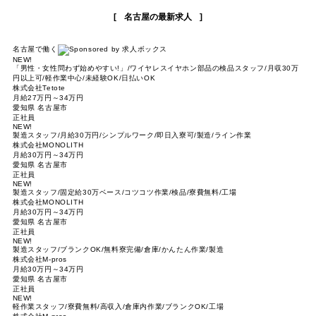
名古屋の最新求人
名古屋で働く
NEW!
「男性・女性問わず始めやすい!」/ワイヤレスイヤホン部品の検品スタッフ/月収30万
円以上可/軽作業中心/未経験OK/日払いOK
株式会社Tetote
月給27万円～34万円
愛知県 名古屋市
正社員
NEW!
製造スタッフ/月給30万円/シンプルワーク/即日入寮可/製造/ライン作業
株式会社MONOLITH
月給30万円～34万円
愛知県 名古屋市
正社員
NEW!
製造スタッフ/固定給30万ベース/コツコツ作業/検品/寮費無料/工場
株式会社MONOLITH
月給30万円～34万円
愛知県 名古屋市
正社員
NEW!
製造スタッフ/ブランクOK/無料寮完備/倉庫/かんたん作業/製造
株式会社M-pros
月給30万円～34万円
愛知県 名古屋市
正社員
NEW!
軽作業スタッフ/寮費無料/高収入/倉庫内作業/ブランクOK/工場