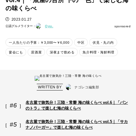
vol.4｜「魚屋の台所 下の一色」で楽しむ海
の味くらべ
2023.01.27
公認グルメライター：
Oyu.
sponsored
一人当たりの予算：￥3,000〜￥6,000
中区
伏見・丸の内
宴会にも
居酒屋
深夜まで飲める
魚介料理・海鮮料理
WRITTEN BY
ナゴレコ編集部
名古屋で旅気分！三陸・常磐 海の味くらべ vol.6｜「パン
#6
のトラ」で楽しむ海の味くらべ
名古屋で旅気分！三陸・常磐 海の味くらべ vol.5｜「サカ
#5
ナノバーガー」で楽しむ海の味くらべ