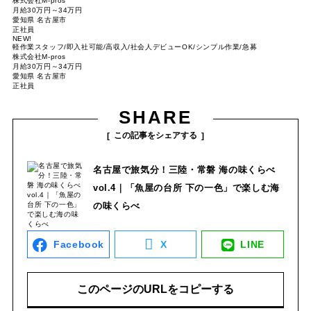
株式会社M-pros
月給30万円～34万円
愛知県 名古屋市
正社員
NEW!
軽作業スタッフ/即入社可能/高収入/社会人デビューOK/シンプル作業/急募
株式会社M-pros
月給30万円～34万円
愛知県 名古屋市
正社員
SHARE
この記事をシェアする
名古屋で旅気分！三陸・常磐 海の味くらべ
vol.4｜「魚屋の台所 下の一色」で楽しむ海
の味くらべ
Facebook
X
LINE
このページのURLをコピーする