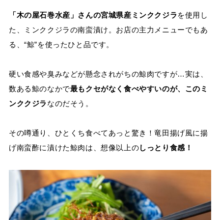
「木の屋石巻水産」さんの宮城県産ミンククジラ
を使用し
た、ミンククジラの南蛮漬け。お店の主力メニューでもあ
る、“鯨”を使ったひと品です。
硬い食感や臭みなどが懸念されがちの鯨肉ですが…実は、
数ある鯨のなかで
最もクセがなく食べやすいのが、このミ
ンククジラ
なのだそう。
その噂通り、ひとくち食べてあっと驚き！竜田揚げ風に揚
げ南蛮酢に漬けた鯨肉は、想像以上の
しっとり食感！