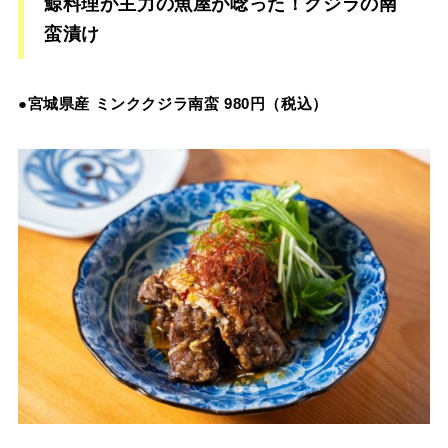
鯨料理が主力の魚屋が唸った！クジラの南
蛮漬け
●宮城県産 ミンククジラ南蛮 980円（税込）