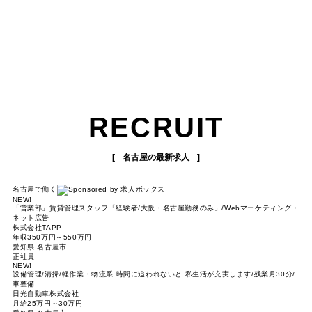
RECRUIT
名古屋の最新求人
名古屋で働く
NEW!
「営業部」賃貸管理スタッフ「経験者/大阪・名古屋勤務のみ」/Webマーケティング・
ネット広告
株式会社TAPP
年収350万円～550万円
愛知県 名古屋市
正社員
NEW!
設備管理/清掃/軽作業・物流系 時間に追われないと 私生活が充実します/残業月30分/
車整備
日光自動車株式会社
月給25万円～30万円