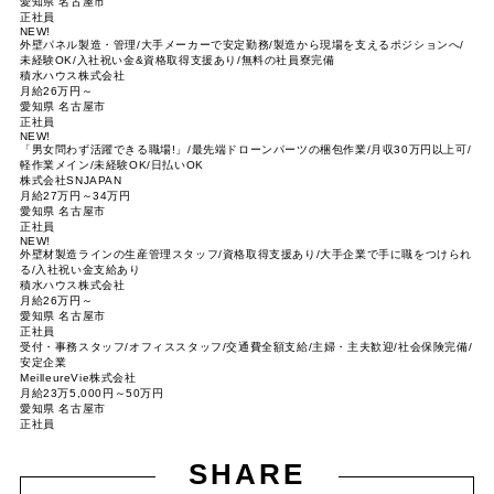
愛知県 名古屋市
正社員
NEW!
外壁パネル製造・管理/大手メーカーで安定勤務/製造から現場を支えるポジションへ/
未経験OK/入社祝い金&資格取得支援あり/無料の社員寮完備
積水ハウス株式会社
月給26万円～
愛知県 名古屋市
正社員
NEW!
「男女問わず活躍できる職場!」/最先端ドローンパーツの梱包作業/月収30万円以上可/
軽作業メイン/未経験OK/日払いOK
株式会社SNJAPAN
月給27万円～34万円
愛知県 名古屋市
正社員
NEW!
外壁材製造ラインの生産管理スタッフ/資格取得支援あり/大手企業で手に職をつけられ
る/入社祝い金支給あり
積水ハウス株式会社
月給26万円～
愛知県 名古屋市
正社員
受付・事務スタッフ/オフィススタッフ/交通費全額支給/主婦・主夫歓迎/社会保険完備/
安定企業
MeilleureVie株式会社
月給23万5,000円～50万円
愛知県 名古屋市
正社員
SHARE