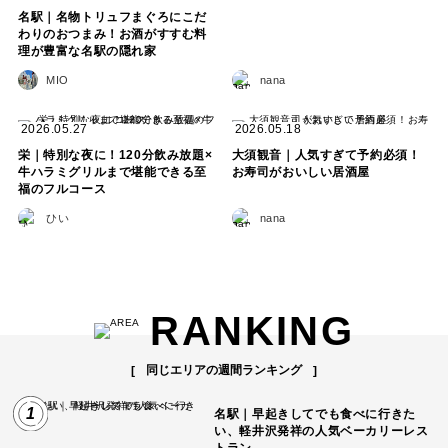
名駅｜名物トリュフまぐろにこだ
わりのおつまみ！お酒がすすむ料
理が豊富な名駅の隠れ家
MIO
nana
2026.05.27
2026.05.18
栄｜特別な夜に！120分飲み放題×
大須観音｜人気すぎて予約必須！
牛ハラミグリルまで堪能できる至
お寿司がおいしい居酒屋
福のフルコース
ひい
nana
RANKING
同じエリアの週間ランキング
1
名駅｜早起きしてでも食べに行きた
い、軽井沢発祥の人気ベーカリーレス