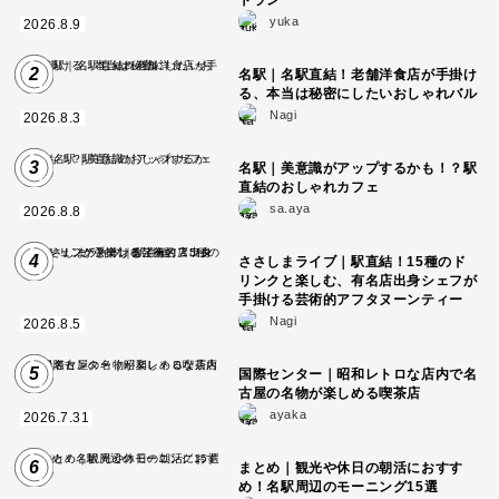
トラン
yuka
2026.8.9
2
名駅｜名駅直結！老舗洋食店が手掛け
る、本当は秘密にしたいおしゃれバル
Nagi
2026.8.3
3
名駅｜美意識がアップするかも！？駅
直結のおしゃれカフェ
sa.aya
2026.8.8
4
ささしまライブ｜駅直結！15種のド
リンクと楽しむ、有名店出身シェフが
手掛ける芸術的アフタヌーンティー
Nagi
2026.8.5
5
国際センター｜昭和レトロな店内で名
古屋の名物が楽しめる喫茶店
ayaka
2026.7.31
6
まとめ｜観光や休日の朝活におすす
め！名駅周辺のモーニング15選