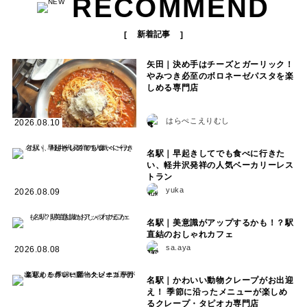
RECOMMEND
新着記事
矢田｜決め手はチーズとガーリック！
やみつき必至のボロネーゼパスタを楽
しめる専門店
はらぺこえりむし
2026.08.10
名駅｜早起きしてでも食べに行きた
い、軽井沢発祥の人気ベーカリーレス
トラン
yuka
2026.08.09
名駅｜美意識がアップするかも！？駅
直結のおしゃれカフェ
sa.aya
2026.08.08
名駅｜かわいい動物クレープがお出迎
え！ 季節に沿ったメニューが楽しめ
るクレープ・タピオカ専門店