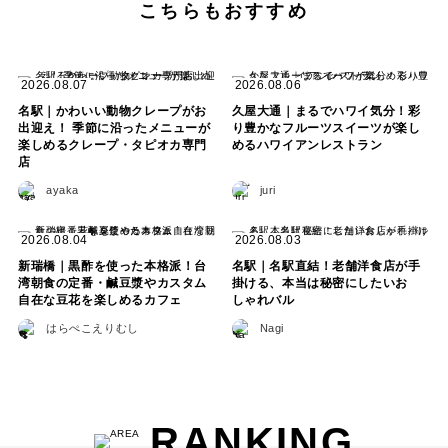
こちらもおすすめ
2026.08.07
2026.08.06
名駅｜かわいい動物クレープがお
久屋大通｜まるでハワイ気分！彩
出迎え！ 季節に沿ったメニューが
り豊かなフルーツスイーツが楽し
楽しめるクレープ・タピオカ専門
めるハワイアンレストラン
店
ayaka
juri
2026.08.04
2026.08.03
新瑞橋｜黒酢を使った本格派！台
名駅｜名駅直結！老舗洋食店が手
湾朝食の定番・鹹豆漿やカスタム
掛ける、本当は秘密にしたいお
自在な豆花を楽しめるカフェ
しゃれバル
はらぺこえりむし
Nagi
RANKING