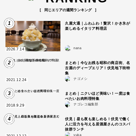
同じエリアの週間ランキング
1
久屋大通｜ふわふわ！贅沢！かき氷が
楽しめるイタリア料理店
nana
2026.7.14
2
まとめ｜今なお残る昭和の商店街、名
古屋のディープエリア！伏見地下街特
集
ナゴメシ
2021.12.24
3
まとめ｜ニクいほど美味い！一度は食
べたいお肉料理特集
ナゴレコ編集部
2018.9.29
4
伏見｜昼も夜も楽しめる！伏見で働く
人に活力を与える居酒屋さんのコスパ
抜群ランチ
yuka
2021.12.12