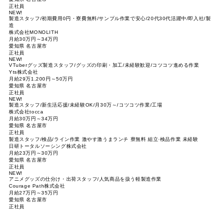
正社員
NEW!
製造スタッフ/初期費用0円・寮費無料/サンプル作業で安心/20代30代活躍中/即入社/製
造
株式会社MONOLITH
月給30万円～34万円
愛知県 名古屋市
正社員
NEW!
VTuberグッズ製造スタッフ/グッズの印刷・加工/未経験歓迎/コツコツ進める作業
Yts株式会社
月給29万1,200円～50万円
愛知県 名古屋市
正社員
NEW!
製造スタッフ/新生活応援/未経験OK/月30万～/コツコツ作業/工場
株式会社tocca
月給30万円～34万円
愛知県 名古屋市
正社員
製造スタッフ/検品/ライン作業 激やす激うまランチ 寮無料 組立·検品作業 未経験
日研トータルソーシング株式会社
月給23万円～30万円
愛知県 名古屋市
正社員
NEW!
アニメグッズの仕分け・出荷スタッフ/人気商品を扱う軽製造作業
Courage Path株式会社
月給27万円～35万円
愛知県 名古屋市
正社員