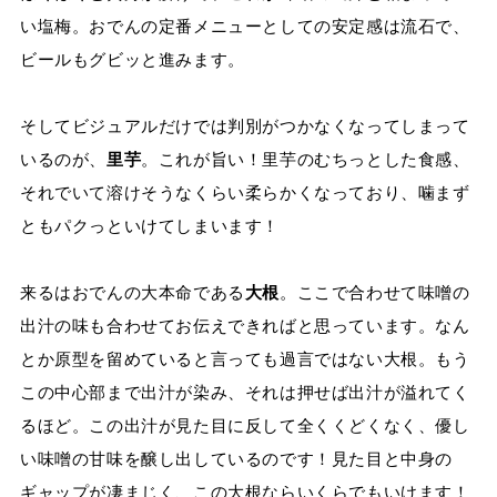
い塩梅。おでんの定番メニューとしての安定感は流石で、
ビールもグビッと進みます。
そしてビジュアルだけでは判別がつかなくなってしまって
いるのが、
里芋
。これが旨い！里芋のむちっとした食感、
それでいて溶けそうなくらい柔らかくなっており、噛まず
ともパクっといけてしまいます！
来るはおでんの大本命である
大根
。ここで合わせて味噌の
出汁の味も合わせてお伝えできればと思っています。なん
とか原型を留めていると言っても過言ではない大根。もう
この中心部まで出汁が染み、それは押せば出汁が溢れてく
るほど。この出汁が見た目に反して全くくどくなく、優し
い味噌の甘味を醸し出しているのです！見た目と中身の
ギャップが凄まじく、この大根ならいくらでもいけます！