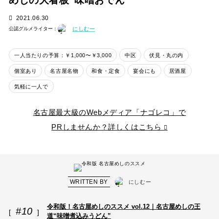
めしの大看板“味噌おでん”
2021.06.30
にしむー
公認グルメライター：
一人当たりの予算：￥1,000〜￥3,000
中区
伏見・丸の内
個室あり
名古屋名物
和食・定食
宴会にも
居酒屋
気軽に一人で
名古屋最大級のWebメディア「ナゴレコ」で
PRしませんか？詳しくはこちら
WRITTEN BY
にしむー
令和版！名古屋めしのススメ vol.12｜名古屋めしの王
#10
道“味噌煮込みうどん”