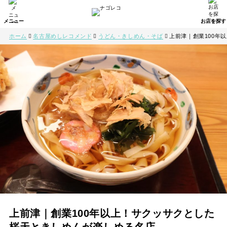
ホーム
名古屋めしレコメンド
うどん・きしめん・そば
上前津｜創業100年
上前津｜創業100年以上！サクッサクとした