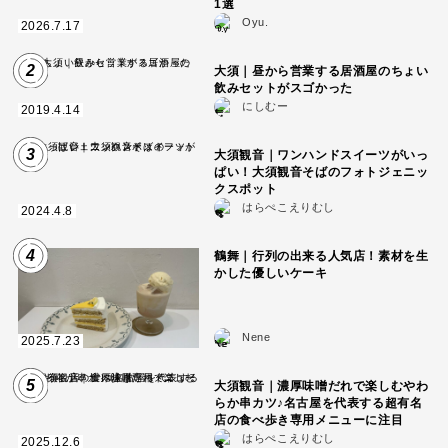
1選
Oyu.
2026.7.17
2
大須｜昼から営業する居酒屋のちょい
飲みセットがスゴかった
にしむー
2019.4.14
3
大須観音｜ワンハンドスイーツがいっ
ぱい！大須観音そばのフォトジェニッ
クスポット
はらぺこえりむし
2024.4.8
4
鶴舞｜行列の出来る人気店！素材を生
かした優しいケーキ
Nene
2025.7.23
5
大須観音｜濃厚味噌だれで楽しむやわ
らか串カツ♪名古屋を代表する超有名
店の食べ歩き専用メニューに注目
はらぺこえりむし
2025.12.6