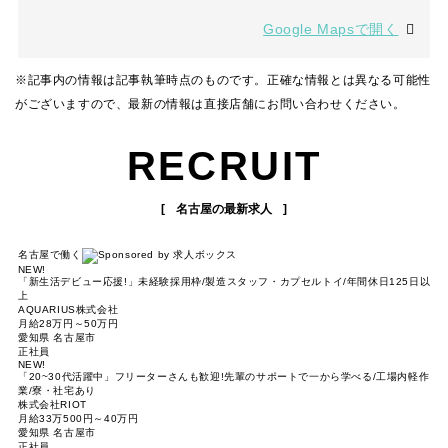
Google Mapsで開く
※記事内の情報は記事執筆時点のものです。正確な情報とは異なる可能性
がございますので、最新の情報は直接店舗にお問い合わせください。
RECRUIT
名古屋の最新求人
名古屋で働く
NEW!
「新生活デビュー応援!」未経験採用枠/製造スタッフ・カプセルトイ/年間休日125日以
上
AQUARIUS株式会社
月給28万円～50万円
愛知県 名古屋市
正社員
NEW!
「20~30代活躍中」フリーターさんも歓迎!先輩のサポートで一から学べる/工場内軽作
業/寮・社宅あり
株式会社RIOT
月給33万500円～40万円
愛知県 名古屋市
正社員