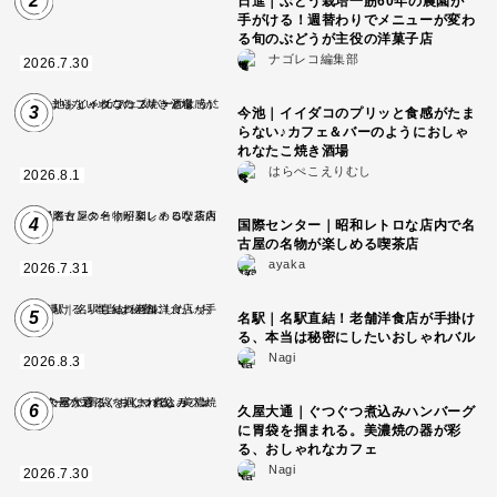
2
日進｜ぶどう栽培一筋60年の農園が
手がける！週替わりでメニューが変わ
る旬のぶどうが主役の洋菓子店
ナゴレコ編集部
2026.7.30
3
今池｜イイダコのプリッと食感がたま
らない♪カフェ＆バーのようにおしゃ
れなたこ焼き酒場
はらぺこえりむし
2026.8.1
4
国際センター｜昭和レトロな店内で名
古屋の名物が楽しめる喫茶店
ayaka
2026.7.31
5
名駅｜名駅直結！老舗洋食店が手掛け
る、本当は秘密にしたいおしゃれバル
Nagi
2026.8.3
6
久屋大通｜ぐつぐつ煮込みハンバーグ
に胃袋を掴まれる。美濃焼の器が彩
る、おしゃれなカフェ
Nagi
2026.7.30