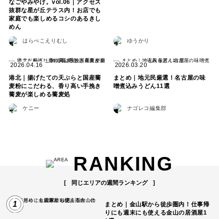
なごやみやげ。vol.06｜アクセス
抜群な星が丘テラス内！お店でも
家庭でも楽しめるコシのあるきし
めん
はらぺこえりむし
ゆうかり
2026.04.16
2026.03.20
港北｜揚げたての天ぷらと国産蕎
まとめ｜地元民厳選！名古屋の味
麦粉にこだわる、香り高い手挽き
噌煮込みうどん11選
蕎麦が楽しめる蕎麦処
ケニー
ナゴレコ編集部
RANKING
同じエリアの週間ランキング
1
まとめ｜金山駅から徒歩圏内！仕事帰
りにも週末にも使える金山の居酒屋1