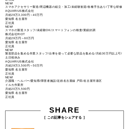
NEW!
スマホアクセサリー製造/周辺機器の組立・加工/未経験歓迎/各種手当あり/丁寧な研修
AQUARIUS株式会社
月給29万3,300円～40万円
愛知県 名古屋市
正社員
NEW!
スマホの製造スタッフ/未経験OK/スマートフォンの検査/業績好調
株式会社RIOT
月給29万円～60万円
愛知県 名古屋市
正社員
NEW!
製造部品を集める作業スタッフ/台車を使って必要な部品を集める/月給30万円以上可/
土日祝休み
AQUARIUS株式会社
月給29万3,500円～50万円
愛知県 名古屋市
正社員
NEW!
介護職・ヘルパー/愛知県/障害者施設/近鉄名古屋線 戸田/名古屋市港区
イルカ作業所
月給20万5,500円
愛知県 名古屋市
正社員
SHARE
この記事をシェアする