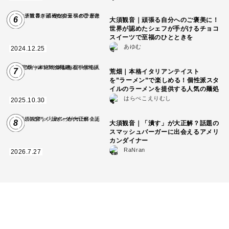
6
大須観音｜頑張る自分へのご褒美に！
世界が認めたシェフが手がけるチョコ
スイーツで至福のひとときを
あゆむ
2024.12.25
7
荒畑｜本格イタリアンテイスト
を”ラーメン”で楽しめる！個性派スタ
イルのラーメンを提供する人気の麺処
はらぺこえりむし
2025.10.30
8
大須観音｜「潰す」が大正解？話題の
スマッシュバーガーに出会えるアメリ
カンダイナー
RaNran
2026.7.27