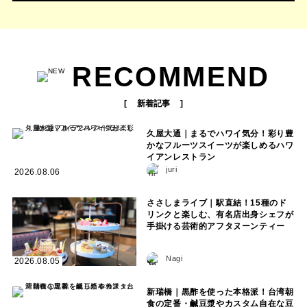
RECOMMEND
新着記事
久屋大通｜まるでハワイ気分！彩り豊
かなフルーツスイーツが楽しめるハワ
イアンレストラン
juri
2026.08.06
ささしまライブ｜駅直結！15種のド
リンクと楽しむ、有名店出身シェフが
手掛ける芸術的アフタヌーンティー
Nagi
2026.08.05
新瑞橋｜黒酢を使った本格派！台湾朝
食の定番・鹹豆漿やカスタム自在な豆