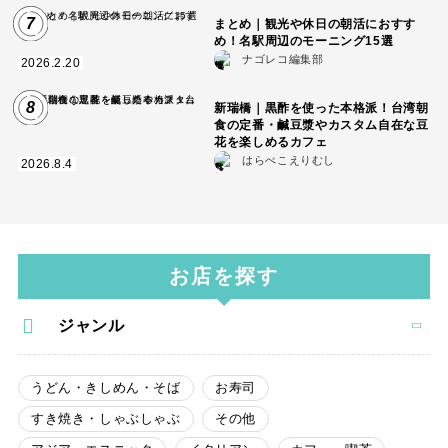
7
まとめ｜観光や休日の朝活におすす
め！名駅周辺のモーニング15選
ナゴレコ編集部
2026.2.20
8
新瑞橋｜黒酢を使った本格派！台湾朝
食の定番・鹹豆漿やカスタム自在な豆
花を楽しめるカフェ
はらぺこえりむし
2026.8.4
お店を探す
ジャンル
うどん・きしめん・そば
お寿司
すき焼き・しゃぶしゃぶ
その他