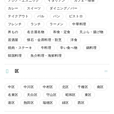
アジア・エスニック
イタリアン
カフェ・喫茶
カレー
スイーツ
ダイニング／バー
テイクアウト
バル
パン
ビストロ
フレンチ
ランチ
ラーメン
中華料理
丼もの
名古屋名物
和食・定食
天ぷら・揚げ物
居酒屋
懐石・会席料理・割烹
洋食
焼肉・ステーキ
牛料理
辛い食べ物
鍋料理
韓国料理
魚介料理・海鮮料理
区
中区
中川区
中村区
北区
千種区
南区
名東区
天白区
守山区
昭和区
東区
港区
熱田区
瑞穂区
緑区
西区