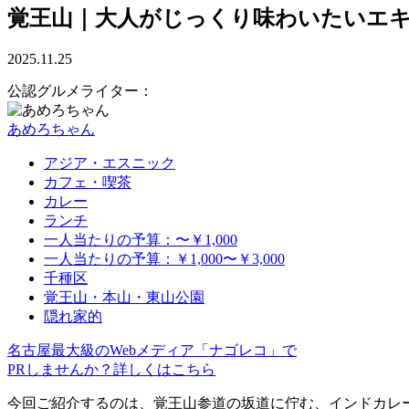
覚王山｜大人がじっくり味わいたいエ
2025.11.25
公認グルメライター：
あめろちゃん
アジア・エスニック
カフェ・喫茶
カレー
ランチ
一人当たりの予算：〜￥1,000
一人当たりの予算：￥1,000〜￥3,000
千種区
覚王山・本山・東山公園
隠れ家的
名古屋最大級のWebメディア「ナゴレコ」で
PRしませんか？詳しくはこちら
今回ご紹介するのは、覚王山参道の坂道に佇む、インドカレ