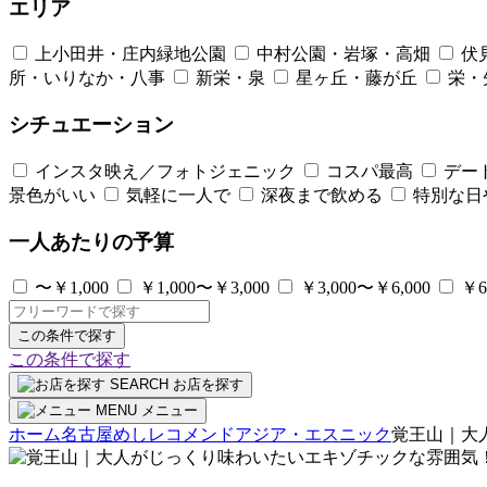
エリア
上小田井・庄内緑地公園
中村公園・岩塚・高畑
伏
所・いりなか・八事
新栄・泉
星ヶ丘・藤が丘
栄・
シチュエーション
インスタ映え／フォトジェニック
コスパ最高
デー
景色がいい
気軽に一人で
深夜まで飲める
特別な日
一人あたりの予算
〜￥1,000
￥1,000〜￥3,000
￥3,000〜￥6,000
￥6
この条件で探す
この条件で探す
SEARCH
お店を探す
MENU
メニュー
ホーム
名古屋めしレコメンド
アジア・エスニック
覚王山｜大