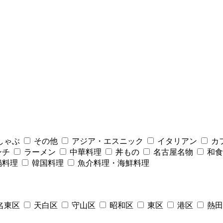
しゃぶ
その他
アジア・エスニック
イタリアン
カ
ンチ
ラーメン
中華料理
丼もの
名古屋名物
和食
鍋料理
韓国料理
魚介料理・海鮮料理
名東区
天白区
守山区
昭和区
東区
港区
熱田