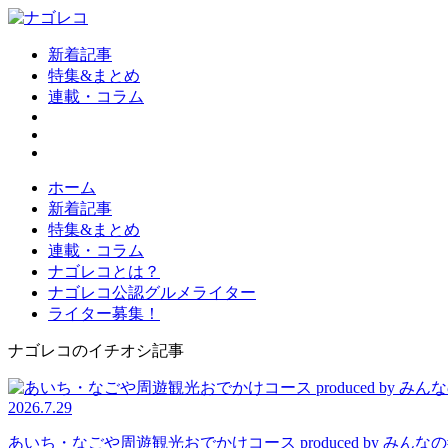
新着記事
特集&まとめ
連載・コラム
ホーム
新着記事
特集&まとめ
連載・コラム
ナゴレコとは？
ナゴレコ公認グルメライター
ライター募集！
ナゴレコのイチオシ記事
2026.7.29
あいち・なごや周遊観光おでかけコース produced by 