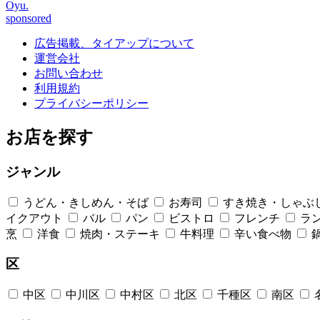
Oyu.
sponsored
広告掲載、タイアップについて
運営会社
お問い合わせ
利用規約
プライバシーポリシー
お店を探す
ジャンル
うどん・きしめん・そば
お寿司
すき焼き・しゃぶ
イクアウト
バル
パン
ビストロ
フレンチ
ラ
烹
洋食
焼肉・ステーキ
牛料理
辛い食べ物
区
中区
中川区
中村区
北区
千種区
南区