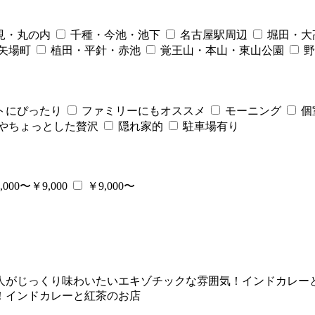
見・丸の内
千種・今池・池下
名古屋駅周辺
堀田・大
矢場町
植田・平針・赤池
覚王山・本山・東山公園
野
トにぴったり
ファミリーにもオススメ
モーニング
個
やちょっとした贅沢
隠れ家的
駐車場有り
,000〜￥9,000
￥9,000〜
人がじっくり味わいたいエキゾチックな雰囲気！インドカレー