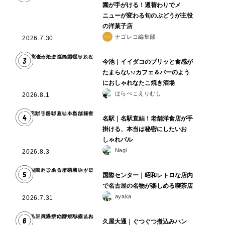
園が手がける！週替わりでメ
ニューが変わる旬のぶどうが主役
の洋菓子店
ナゴレコ編集部
2026.7.30
3
今池｜イイダコのプリッと食感が
たまらない♪カフェ＆バーのよう
におしゃれなたこ焼き酒場
はらぺこえりむし
2026.8.1
4
名駅｜名駅直結！老舗洋食店が手
掛ける、本当は秘密にしたいお
しゃれバル
Nagi
2026.8.3
5
国際センター｜昭和レトロな店内
で名古屋の名物が楽しめる喫茶店
ayaka
2026.7.31
6
久屋大通｜ぐつぐつ煮込みハン