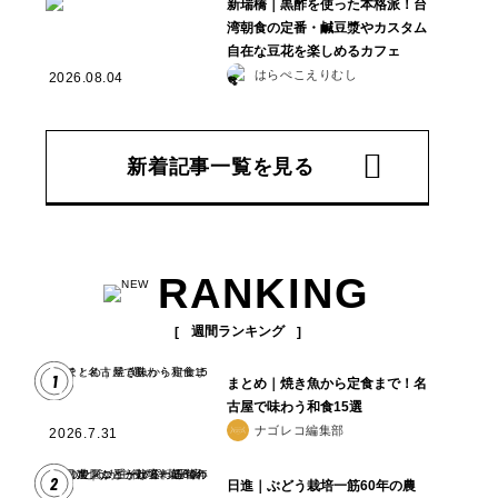
新瑞橋｜黒酢を使った本格派！台
湾朝食の定番・鹹豆漿やカスタム
自在な豆花を楽しめるカフェ
はらぺこえりむし
2026.08.04
新着記事一覧を見る
RANKING
週間ランキング
1
まとめ｜焼き魚から定食まで！名
古屋で味わう和食15選
ナゴレコ編集部
2026.7.31
2
日進｜ぶどう栽培一筋60年の農