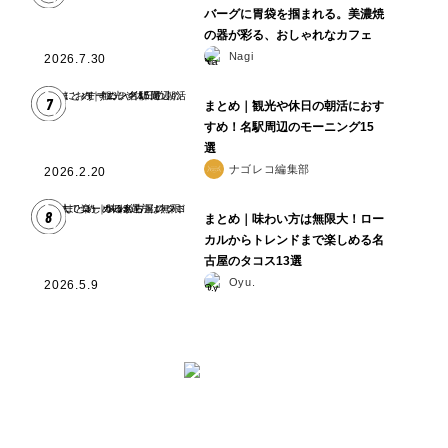
バーグに胃袋を掴まれる。美濃焼
の器が彩る、おしゃれなカフェ
Nagi
2026.7.30
7
まとめ｜観光や休日の朝活におす
すめ！名駅周辺のモーニング15
選
ナゴレコ編集部
2026.2.20
8
まとめ｜味わい方は無限大！ロー
カルからトレンドまで楽しめる名
古屋のタコス13選
Oyu.
2026.5.9
と は
ナゴレコはその名の通り、