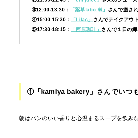
➂12:00-13:30：
「薬草labo.棘」
さんで癒され
④15:00-15:30：
「Lilac」
さんでテイクアウト
⑤17:30-18:15：
「西原珈琲」
さんで１日の締
①「kamiya bakery」さんで
朝はパンのいい香りと心温まるスープを飲み