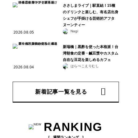
ささしまライブ｜駅直結！15種
のドリンクと楽しむ、有名店出身
シェフが手掛ける芸術的アフタ
ヌーンティー
Nagi
2026.08.05
新瑞橋｜黒酢を使った本格派！台
湾朝食の定番・鹹豆漿やカスタム
自在な豆花を楽しめるカフェ
はらぺこえりむし
2026.08.04
新着記事一覧を見る
RANKING
週間ランキング