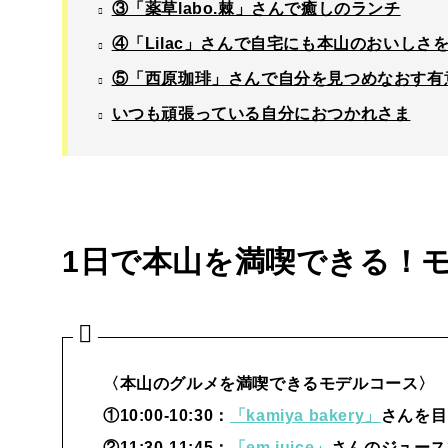
③「薬草labo.棘」さんで癒しのランチ
④「Lilac」さんで自宅にも本山のおいしさ
⑤「西原珈琲」さんで自分を見つめなおす有
いつも頑張っている自分におつかれさま
1日で本山を満喫できる！
〈本山のグルメを満喫できるモデルコース〉
①10:00-10:30：
「kamiya bakery」
さんを目
②11:30-11:45：
「em juice」
さんのジュース