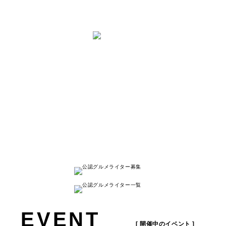
と は
ナゴレコはその名の通り、
名古屋人が本当に美味しい名古屋のお店を
紹介する
キュレーションメディアです。
詳しく見る
EVENT
[ 開催中のイベント ]