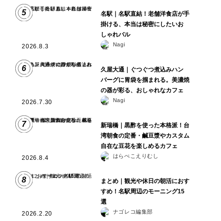
5
名駅｜名駅直結！老舗洋食店が手
掛ける、本当は秘密にしたいお
しゃれバル
Nagi
2026.8.3
6
久屋大通｜ぐつぐつ煮込みハン
バーグに胃袋を掴まれる。美濃焼
の器が彩る、おしゃれなカフェ
Nagi
2026.7.30
7
新瑞橋｜黒酢を使った本格派！台
湾朝食の定番・鹹豆漿やカスタム
自在な豆花を楽しめるカフェ
はらぺこえりむし
2026.8.4
8
まとめ｜観光や休日の朝活におす
すめ！名駅周辺のモーニング15
選
ナゴレコ編集部
2026.2.20