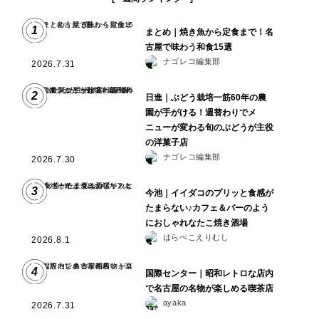
1
まとめ｜焼き魚から定食まで！名
古屋で味わう和食15選
ナゴレコ編集部
2026.7.31
2
日進｜ぶどう栽培一筋60年の農
園が手がける！週替わりでメ
ニューが変わる旬のぶどうが主役
の洋菓子店
ナゴレコ編集部
2026.7.30
3
今池｜イイダコのプリッと食感が
たまらない♪カフェ＆バーのよう
におしゃれなたこ焼き酒場
はらぺこえりむし
2026.8.1
4
国際センター｜昭和レトロな店内
で名古屋の名物が楽しめる喫茶店
ayaka
2026.7.31