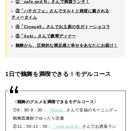
②「cafe and N」さんで満腹ランチ！
③「ハチカフェ」さんでタルトと雑貨に癒される
ティータイム
④「Cinque5」さんでお土産の生ガトーショコラ
⑤「ituki」さんで豪華ディナー
鶴舞から、圧倒的な満足感と幸せをあなたにお届け！
1日で鶴舞を満喫できる！モデルコース
〈鶴舞のグルメを満喫できるモデルコース〉
①8：30-9：30：
「Mond」
さんで至福のモーニング→
鶴舞図書館でゆったり読書
②11：30-12：30：
「cafe and N」
さんでお洒落ラン