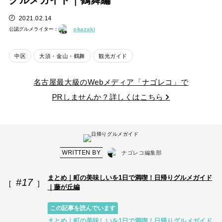
グルメガイド｜鶴舞編
2021.02.14
公認グルメライター：
okazaki
中区
大須・金山・鶴舞
観光ガイド
名古屋最大級のWebメディア「ナゴレコ」で
PRしませんか？詳しくはこちら
WRITTEN BY
ナゴレコ編集部
まとめ｜町の美味しいを1日で満喫！日帰りグルメガイド
#17
｜藤が丘編
この記事を読んでいます
まとめ｜町の美味しいを1日で満喫！日帰りグルメガイド