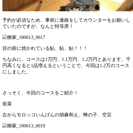
予約が必須なため、事前に連絡をしてカウンターをお願いし
ていたのですが、なんと特等席！
目の前に焼かれている鮎、鮎、鮎！！！
ちなみに、コースは
1
万円、
1.1
万円、
1.2
万円とあります。千
円高くなると
1
品増えるということで、今回は
1.2
万のコース
にしました。
さっそく、今回のコースをご紹介！
前菜
左からモロッコいんげんの胡麻和え、蜂の子、空豆