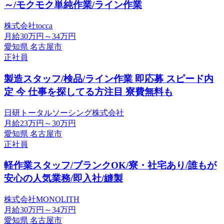
～/モクモク単純作業/ライン作業
株式会社tocca
月給30万円～34万円
愛知県 名古屋市
正社員
製造スタッフ/検品/ライン作業 即応募 スピード内
定 今 仕事を探してる方注目 寮費無料も
日研トータルソーシング株式会社
月給23万円～30万円
愛知県 名古屋市
正社員
軽作業スタッフ/ブランクOK/寮・社宅あり/誰もが
安心の人気業務/即入社/縫製
株式会社MONOLITH
月給30万円～34万円
愛知県 名古屋市