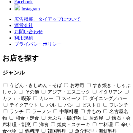
Facebook
Instagram
広告掲載、タイアップについて
運営会社
お問い合わせ
利用規約
プライバシーポリシー
お店を探す
ジャンル
うどん・きしめん・そば
お寿司
すき焼き・しゃぶ
しゃぶ
その他
アジア・エスニック
イタリアン
カフェ・喫茶
カレー
スイーツ
ダイニング／バー
テイクアウト
バル
パン
ビストロ
フレンチ
ランチ
ラーメン
中華料理
丼もの
名古屋名
物
和食・定食
天ぷら・揚げ物
居酒屋
懐石・会
席料理・割烹
洋食
焼肉・ステーキ
牛料理
辛い
食べ物
鍋料理
韓国料理
魚介料理・海鮮料理