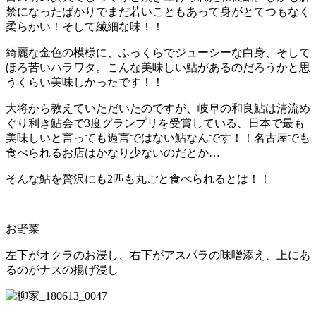
禁になったばかりでまだ若いこともあって身がとてつもなく
柔らかい！そして繊細な味！！
綺麗な金色の模様に、ふっくらでジューシーな白身、そして
ほろ苦いハラワタ。こんな美味しい鮎があるのだろうかと思
うくらい美味しかったです！！
大将から教えていただいたのですが、岐阜の和良鮎は清流め
ぐり利き鮎会で
3
度グランプリを受賞している、日本で最も
美味しいと言っても過言ではない鮎なんです！！名古屋でも
食べられるお店はかなり少ないのだとか…
そんな鮎を贅沢にも
2
匹も丸ごと食べられるとは！！
お野菜
左下がオクラのお浸し、右下がアスパラの味噌添え、上にあ
るのがナスの揚げ浸し