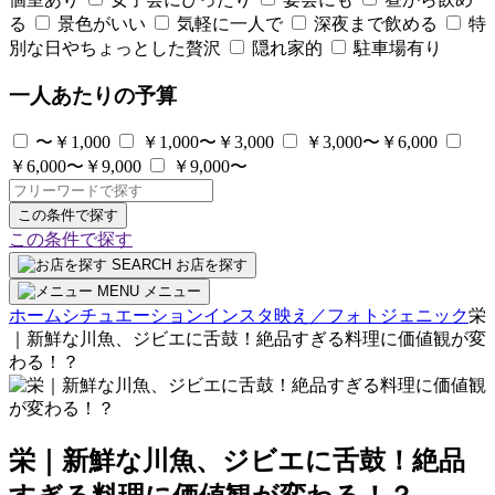
る
景色がいい
気軽に一人で
深夜まで飲める
特
別な日やちょっとした贅沢
隠れ家的
駐車場有り
一人あたりの予算
〜￥1,000
￥1,000〜￥3,000
￥3,000〜￥6,000
￥6,000〜￥9,000
￥9,000〜
この条件で探す
この条件で探す
SEARCH
お店を探す
MENU
メニュー
ホーム
シチュエーション
インスタ映え／フォトジェニック
栄
｜新鮮な川魚、ジビエに舌鼓！絶品すぎる料理に価値観が変
わる！？
栄｜新鮮な川魚、ジビエに舌鼓！絶品