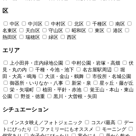
区
中区
中川区
中村区
北区
千種区
南区
名東区
天白区
守山区
昭和区
東区
港区
熱田区
瑞穂区
緑区
西区
エリア
上小田井・庄内緑地公園
中村公園・岩塚・高畑
伏
見・丸の内
千種・今池・池下
名古屋駅周辺
堀
田・大高・鳴海
大須・金山・鶴舞
市役所・名城公園
御器所・いりなか・八事
新栄・泉
星ヶ丘・藤が丘
栄・矢場町
植田・平針・赤池
覚王山・本山・東山
公園
野並・徳重
黒川・大曽根・矢田
シチュエーション
インスタ映え／フォトジェニック
コスパ最高
デー
トにぴったり
ファミリーにもオススメ
モーニング
個室あり
女子会にぴったり
宴会にも
昼から飲め