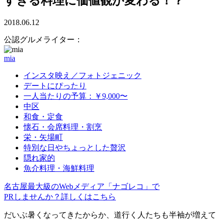
すぎる料理に価値観が変わる！？
2018.06.12
公認グルメライター：
mia
インスタ映え／フォトジェニック
デートにぴったり
一人当たりの予算：￥9,000〜
中区
和食・定食
懐石・会席料理・割烹
栄・矢場町
特別な日やちょっとした贅沢
隠れ家的
魚介料理・海鮮料理
名古屋最大級のWebメディア「ナゴレコ」で
PRしませんか？詳しくはこちら
だいぶ暑くなってきたからか、道行く人たちも半袖が増えて