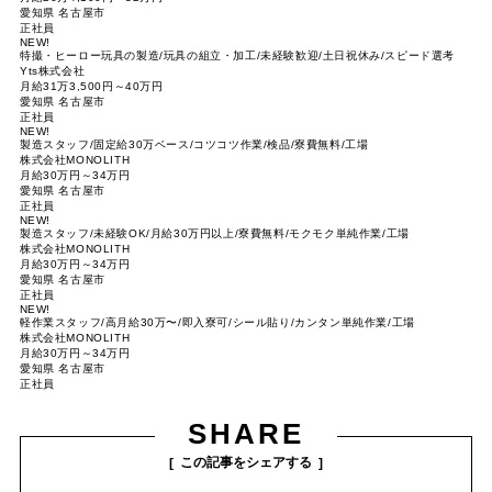
愛知県 名古屋市
正社員
NEW!
特撮・ヒーロー玩具の製造/玩具の組立・加工/未経験歓迎/土日祝休み/スピード選考
Yts株式会社
月給31万3,500円～40万円
愛知県 名古屋市
正社員
NEW!
製造スタッフ/固定給30万ベース/コツコツ作業/検品/寮費無料/工場
株式会社MONOLITH
月給30万円～34万円
愛知県 名古屋市
正社員
NEW!
製造スタッフ/未経験OK/月給30万円以上/寮費無料/モクモク単純作業/工場
株式会社MONOLITH
月給30万円～34万円
愛知県 名古屋市
正社員
NEW!
軽作業スタッフ/高月給30万〜/即入寮可/シール貼り/カンタン単純作業/工場
株式会社MONOLITH
月給30万円～34万円
愛知県 名古屋市
正社員
SHARE
この記事をシェアする