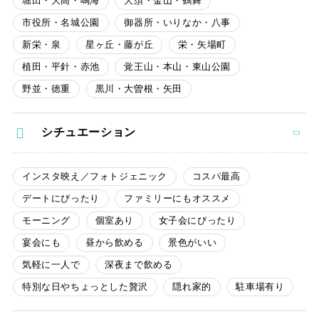
堀田・大高・鳴海
大須・金山・鶴舞
市役所・名城公園
御器所・いりなか・八事
新栄・泉
星ヶ丘・藤が丘
栄・矢場町
植田・平針・赤池
覚王山・本山・東山公園
野並・徳重
黒川・大曽根・矢田
シチュエーション
インスタ映え／フォトジェニック
コスパ最高
デートにぴったり
ファミリーにもオススメ
モーニング
個室あり
女子会にぴったり
宴会にも
昼から飲める
景色がいい
気軽に一人で
深夜まで飲める
特別な日やちょっとした贅沢
隠れ家的
駐車場有り