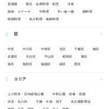
居酒屋
懐石・会席料理・割烹
洋食
焼肉・ステーキ
牛料理
辛い食べ物
鍋料理
韓国料理
魚介料理・海鮮料理
区
中区
中川区
中村区
北区
千種区
南区
名東区
天白区
守山区
昭和区
東区
港区
熱田区
瑞穂区
緑区
西区
エリア
上小田井・庄内緑地公園
中村公園・岩塚・高畑
伏見・丸の内
千種・今池・池下
名古屋駅周辺