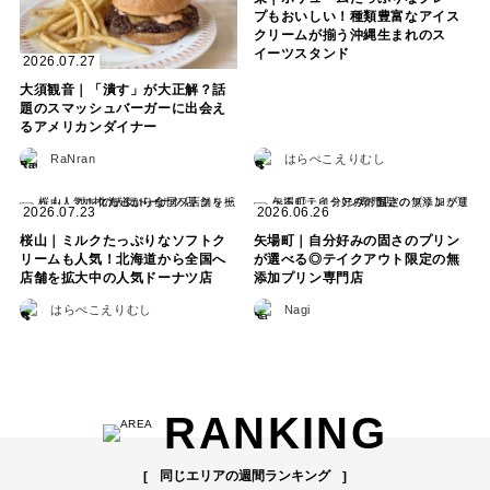
プもおいしい！種類豊富なアイス
クリームが揃う沖縄生まれのス
イーツスタンド
2026.07.27
大須観音｜「潰す」が大正解？話
題のスマッシュバーガーに出会え
るアメリカンダイナー
RaNran
はらぺこえりむし
2026.07.23
2026.06.26
桜山｜ミルクたっぷりなソフトク
矢場町｜自分好みの固さのプリン
リームも人気！北海道から全国へ
が選べる◎テイクアウト限定の無
店舗を拡大中の人気ドーナツ店
添加プリン専門店
はらぺこえりむし
Nagi
RANKING
同じエリアの週間ランキング