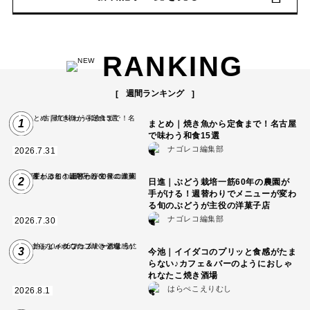
RANKING
週間ランキング
1
まとめ｜焼き魚から定食まで！名古屋
で味わう和食15選
ナゴレコ編集部
2026.7.31
2
日進｜ぶどう栽培一筋60年の農園が
手がける！週替わりでメニューが変わ
る旬のぶどうが主役の洋菓子店
ナゴレコ編集部
2026.7.30
3
今池｜イイダコのプリッと食感がたま
らない♪カフェ＆バーのようにおしゃ
れなたこ焼き酒場
はらぺこえりむし
2026.8.1