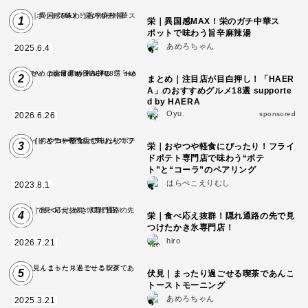
1
栄｜異国感MAX！栄のガチ中華ス
ポットで味わう旨辛麻辣湯
あめろちゃん
2025.6.4
2
まとめ｜注目店が目白押し！「HAER
A」のおすすめグルメ18選 supporte
d by HAERA
Oyu.
sponsored
2026.6.26
3
栄｜おやつや軽食にぴったり！フライ
ドポテト専門店で味わう“ポテ
ト”と“コーラ”のペアリング
はらぺこえりむし
2023.8.1
4
栄｜食べ応え抜群！隠れ通路の先で見
つけたかき氷専門店！
hiro
2026.7.21
5
伏見｜まったり過ごせる喫茶であんこ
トーストモーニング
あめろちゃん
2025.3.21