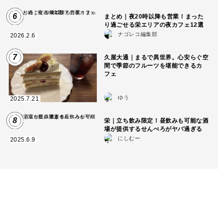
6
まとめ｜夜20時以降も営業！まった
り過ごせる栄エリアの夜カフェ12選
ナゴレコ編集部
2026.2.6
7
久屋大通｜まるで異世界。心安らぐ空
間で季節のフルーツを堪能できるカ
フェ
ゆう
2025.7.21
8
栄｜立ち飲み限定！昼飲みも可能な酒
場が提供するせんべろがヤバ過ぎる
にしむー
2025.6.9