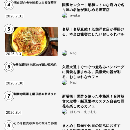
4
国際センター｜昭和レトロな店内で名
古屋の名物が楽しめる喫茶店
ayaka
2026.7.31
5
名駅｜名駅直結！老舗洋食店が手掛け
る、本当は秘密にしたいおしゃれバル
Nagi
2026.8.3
6
久屋大通｜ぐつぐつ煮込みハンバーグ
に胃袋を掴まれる。美濃焼の器が彩
る、おしゃれなカフェ
Nagi
2026.7.30
7
新瑞橋｜黒酢を使った本格派！台湾朝
食の定番・鹹豆漿やカスタム自在な豆
花を楽しめるカフェ
はらぺこえりむし
2026.8.4
8
まとめ｜観光や休日の朝活におすす