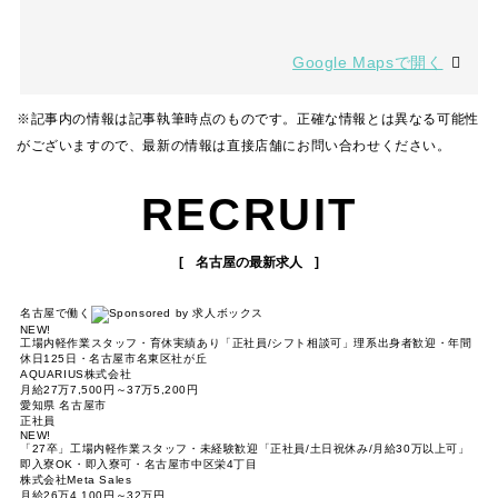
Google Mapsで開く
※記事内の情報は記事執筆時点のものです。正確な情報とは異なる可能性
がございますので、最新の情報は直接店舗にお問い合わせください。
RECRUIT
名古屋の最新求人
名古屋で働く
NEW!
工場内軽作業スタッフ・育休実績あり「正社員/シフト相談可」理系出身者歓迎・年間
休日125日・名古屋市名東区社が丘
AQUARIUS株式会社
月給27万7,500円～37万5,200円
愛知県 名古屋市
正社員
NEW!
「27卒」工場内軽作業スタッフ・未経験歓迎「正社員/土日祝休み/月給30万以上可」
即入寮OK・即入寮可・名古屋市中区栄4丁目
株式会社Meta Sales
月給26万4,100円～32万円