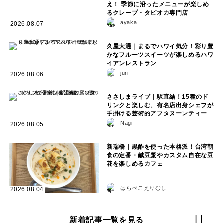
え！ 季節に沿ったメニューが楽しめ
るクレープ・タピオカ専門店
ayaka
2026.08.07
久屋大通｜まるでハワイ気分！彩り豊
かなフルーツスイーツが楽しめるハワ
イアンレストラン
juri
2026.08.06
ささしまライブ｜駅直結！15種のド
リンクと楽しむ、有名店出身シェフが
手掛ける芸術的アフタヌーンティー
Nagi
2026.08.05
新瑞橋｜黒酢を使った本格派！台湾朝
食の定番・鹹豆漿やカスタム自在な豆
花を楽しめるカフェ
はらぺこえりむし
2026.08.04
新着記事一覧を見る