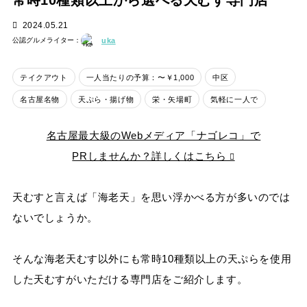
常時10種類以上から選べる天むす専門店
2024.05.21
公認グルメライター：
uka
テイクアウト
一人当たりの予算：〜￥1,000
中区
名古屋名物
天ぷら・揚げ物
栄・矢場町
気軽に一人で
名古屋最大級のWebメディア「ナゴレコ」で
PRしませんか？詳しくはこちら
天むすと言えば「海老天」を思い浮かべる方が多いのでは
ないでしょうか。
そんな海老天むす以外にも常時10種類以上の天ぷらを使用
した天むすがいただける専門店をご紹介します。