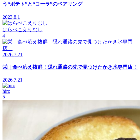
う“ポテト”と“コーラ”のペアリング
2023.8.1
はらぺこえりむし
4
2026.7.21
栄｜食べ応え抜群！隠れ通路の先で見つけたかき氷専門店！
2026.7.21
hiro
5