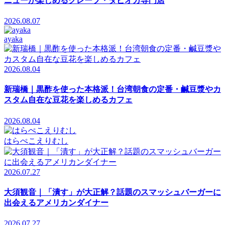
ニューが楽しめるクレープ・タピオカ専門店
2026.08.07
ayaka
2026.08.04
新瑞橋｜黒酢を使った本格派！台湾朝食の定番・鹹豆漿やカ
スタム自在な豆花を楽しめるカフェ
2026.08.04
はらぺこえりむし
2026.07.27
大須観音｜「潰す」が大正解？話題のスマッシュバーガーに
出会えるアメリカンダイナー
2026.07.27