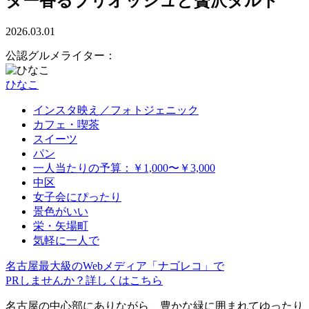
ター香るブリオッシュと贅沢タルト
2026.03.01
公認グルメライター：
ひなこ
インスタ映え／フォトジェニック
カフェ・喫茶
スイーツ
パン
一人当たりの予算：￥1,000〜￥3,000
中区
女子会にぴったり
景色がいい
栄・矢場町
気軽に一人で
名古屋最大級のWebメディア「ナゴレコ」で
PRしませんか？詳しくはこちら
名古屋の中心部にありながら、豊かな緑に囲まれてゆったり