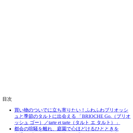
目次
買い物のついでに立ち寄りたい！ふわふわブリオッシ
ュと季節のタルトに出会える 「BRIOCHE Go.（ブリオ
ッシュ ゴー）／tarte et tarte（タルト エ タルト）」
都会の喧騒を離れ、庭園で心ほどけるひとときを