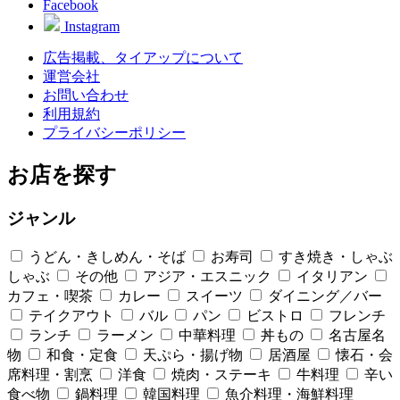
Facebook
Instagram
広告掲載、タイアップについて
運営会社
お問い合わせ
利用規約
プライバシーポリシー
お店を探す
ジャンル
うどん・きしめん・そば
お寿司
すき焼き・しゃぶ
しゃぶ
その他
アジア・エスニック
イタリアン
カフェ・喫茶
カレー
スイーツ
ダイニング／バー
テイクアウト
バル
パン
ビストロ
フレンチ
ランチ
ラーメン
中華料理
丼もの
名古屋名
物
和食・定食
天ぷら・揚げ物
居酒屋
懐石・会
席料理・割烹
洋食
焼肉・ステーキ
牛料理
辛い
食べ物
鍋料理
韓国料理
魚介料理・海鮮料理