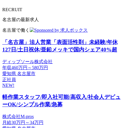
RECRUIT
名古屋の最新求人
名古屋で働く
「名古屋」法人営業「表面活性剤」未経験/年休
127日/土日祝休/亜鉛メッキで国内シェア40%超
ディップソール株式会社
年収460万円～580万円
愛知県 名古屋市
正社員
NEW!
軽作業スタッフ/即入社可能/高収入/社会人デビュ
ーOK/シンプル作業/急募
株式会社M-pros
月給30万円～34万円