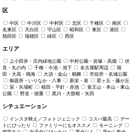
区
中区
中川区
中村区
北区
千種区
南区
名東区
天白区
守山区
昭和区
東区
港区
熱田区
瑞穂区
緑区
西区
エリア
上小田井・庄内緑地公園
中村公園・岩塚・高畑
伏
見・丸の内
千種・今池・池下
名古屋駅周辺
堀
田・大高・鳴海
大須・金山・鶴舞
市役所・名城公園
御器所・いりなか・八事
新栄・泉
星ヶ丘・藤が丘
栄・矢場町
植田・平針・赤池
覚王山・本山・東山
公園
野並・徳重
黒川・大曽根・矢田
シチュエーション
インスタ映え／フォトジェニック
コスパ最高
デー
トにぴったり
ファミリーにもオススメ
モーニング
個室あり
女子会にぴったり
宴会にも
昼から飲め