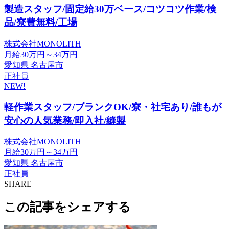
製造スタッフ/固定給30万ベース/コツコツ作業/検
品/寮費無料/工場
株式会社MONOLITH
月給30万円～34万円
愛知県 名古屋市
正社員
NEW!
軽作業スタッフ/ブランクOK/寮・社宅あり/誰もが
安心の人気業務/即入社/縫製
株式会社MONOLITH
月給30万円～34万円
愛知県 名古屋市
正社員
SHARE
この記事をシェアする