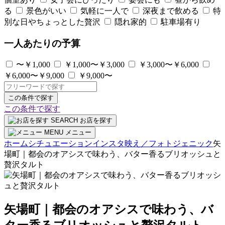
る
景色がいい
気軽に一人で
深夜まで飲める
特
別な日やちょっとした贅沢
隠れ家的
駐車場有り
一人あたりの予算
〜￥1,000
￥1,000〜￥3,000
￥3,000〜￥6,000
￥6,000〜￥9,000
￥9,000〜
この条件で探す
この条件で探す
SEARCH
お店を探す
MENU
メニュー
ホーム
シチュエーション
インスタ映え／フォトジェニック
矢
場町｜都会のオアシスで味わう、バター香るブリオッシュと
贅沢タルト
矢場町｜都会のオアシスで味わう、バ