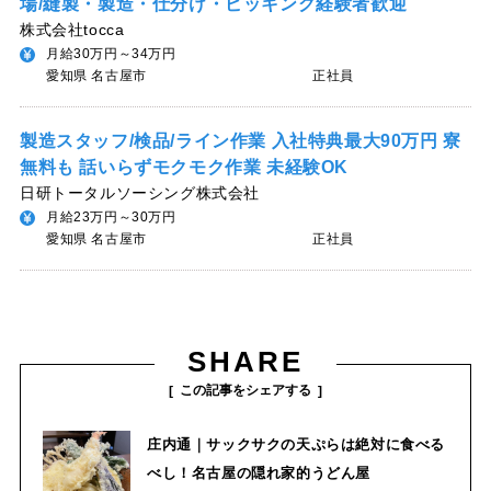
場/縫製・製造・仕分け・ピッキング経験者歓迎
株式会社tocca
月給30万円～34万円
愛知県 名古屋市
正社員
製造スタッフ/検品/ライン作業 入社特典最大90万円 寮
無料も 話いらずモクモク作業 未経験OK
日研トータルソーシング株式会社
月給23万円～30万円
愛知県 名古屋市
正社員
SHARE
この記事をシェアする
庄内通｜サックサクの天ぷらは絶対に食べる
べし！名古屋の隠れ家的うどん屋