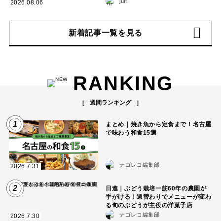
juri
2026.08.06
新着記事一覧を見る
RANKING
週間ランキング
1
まとめ｜焼き魚から定食まで！名古屋
で味わう和食15選
ナゴレコ編集部
2026.7.31
2
日進｜ぶどう栽培一筋60年の農園が
手がける！週替わりでメニューが変わ
る旬のぶどうが主役の洋菓子店
ナゴレコ編集部
2026.7.30