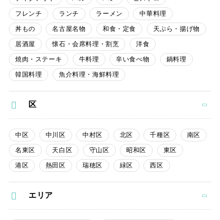
フレンチ
ランチ
ラーメン
中華料理
丼もの
名古屋名物
和食・定食
天ぷら・揚げ物
居酒屋
懐石・会席料理・割烹
洋食
焼肉・ステーキ
牛料理
辛い食べ物
鍋料理
韓国料理
魚介料理・海鮮料理
区
中区
中川区
中村区
北区
千種区
南区
名東区
天白区
守山区
昭和区
東区
港区
熱田区
瑞穂区
緑区
西区
エリア