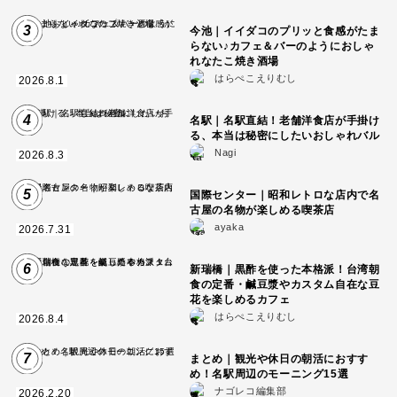
3
今池｜イイダコのプリッと食感がたま
らない♪カフェ＆バーのようにおしゃ
れなたこ焼き酒場
はらぺこえりむし
2026.8.1
4
名駅｜名駅直結！老舗洋食店が手掛け
る、本当は秘密にしたいおしゃれバル
Nagi
2026.8.3
5
国際センター｜昭和レトロな店内で名
古屋の名物が楽しめる喫茶店
ayaka
2026.7.31
6
新瑞橋｜黒酢を使った本格派！台湾朝
食の定番・鹹豆漿やカスタム自在な豆
花を楽しめるカフェ
はらぺこえりむし
2026.8.4
7
まとめ｜観光や休日の朝活におすす
め！名駅周辺のモーニング15選
ナゴレコ編集部
2026.2.20