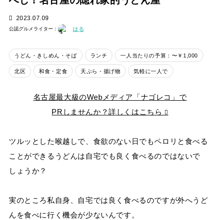
べし！名古屋の隠れ家的うどん屋
2023.07.09
はる
公認グルメライター：
うどん・きしめん・そば
ランチ
一人当たりの予算：〜￥1,000
北区
和食・定食
天ぷら・揚げ物
気軽に一人で
名古屋最大級のWebメディア「ナゴレコ」で
PRしませんか？詳しくはこちら
ツルッとした喉越しで、食欲のない日でもペロリと食べる
ことができるうどんは自宅でも良く食べるのではないで
しょうか？
実のところ私自身、自宅では良く食べるのですが外へうど
んを食べに行く機会が少ないんです。