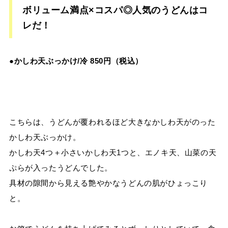
ボリューム満点
×
コスパ◎人気のうどんはコ
レだ！
●
かしわ天ぶっかけ/冷
850
円（税込）
こちらは、うどんが覆われるほど大きなかしわ天がのった
かしわ天ぶっかけ。
かしわ天
4
つ＋小さいかしわ天1
つと、エノキ天、山菜の天
ぷらが入ったうどんでした。
具材の隙間から見える艶やかなうどんの肌がひょっこり
と。