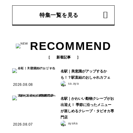
特集一覧を見る
RECOMMEND
新着記事
名駅｜美意識がアップするか
も！？駅直結のおしゃれカフェ
sa.aya
2026.08.08
名駅｜かわいい動物クレープがお
出迎え！ 季節に沿ったメニュー
が楽しめるクレープ・タピオカ専
門店
ayaka
2026.08.07