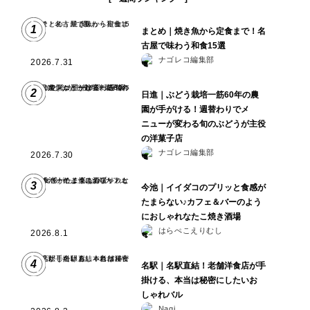
1
まとめ｜焼き魚から定食まで！名
古屋で味わう和食15選
ナゴレコ編集部
2026.7.31
2
日進｜ぶどう栽培一筋60年の農
園が手がける！週替わりでメ
ニューが変わる旬のぶどうが主役
の洋菓子店
ナゴレコ編集部
2026.7.30
3
今池｜イイダコのプリッと食感が
たまらない♪カフェ＆バーのよう
におしゃれなたこ焼き酒場
はらぺこえりむし
2026.8.1
4
名駅｜名駅直結！老舗洋食店が手
掛ける、本当は秘密にしたいお
しゃれバル
Nagi