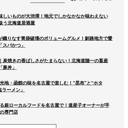
味しいものが大渋滞！地元でしかなかなか味わえない
扱う北海道居酒屋
が織りなす胃袋破壊のボリュームグルメ！釧路地方で愛
「スパかつ」
｜炭焼きの香ばしさがたまらない！北海道随一の畜産
「豚丼」
光地・函館の味を名古屋で楽しむ！“昆布”と“ホタ
塩ラーメン」
る超ローカルフードを名古屋で！道産子オーナーが手
の専門店