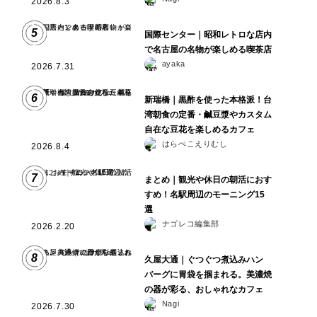
2026.8.3
5
国際センター｜昭和レトロな店内
で名古屋の名物が楽しめる喫茶店
ayaka
2026.7.31
6
新瑞橋｜黒酢を使った本格派！台
湾朝食の定番・鹹豆漿やカスタム
自在な豆花を楽しめるカフェ
はらぺこえりむし
2026.8.4
7
まとめ｜観光や休日の朝活におす
すめ！名駅周辺のモーニング15
選
ナゴレコ編集部
2026.2.20
8
久屋大通｜ぐつぐつ煮込みハン
バーグに胃袋を掴まれる。美濃焼
の器が彩る、おしゃれなカフェ
Nagi
2026.7.30