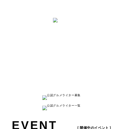
と は
ナゴレコはその名の通り、
名古屋人が本当に美味しい名古屋のお店を
紹介する
キュレーションメディアです。
詳しく見る
EVENT
[ 開催中のイベント ]