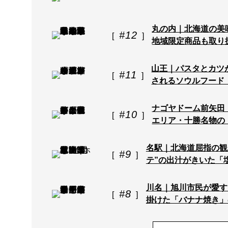
丸の内｜北海道の美
#12
地域限定商品も取り
山王｜パスタとカツ
#11
されるソウルフード
ナゴヤドーム前矢田
#10
エリア・十勝名物の
名駅｜北海道屈指の観
#9
テ”の出汁がきいた「
川名｜旭川市民が愛す
#8
掛けた「バナナ焼き」