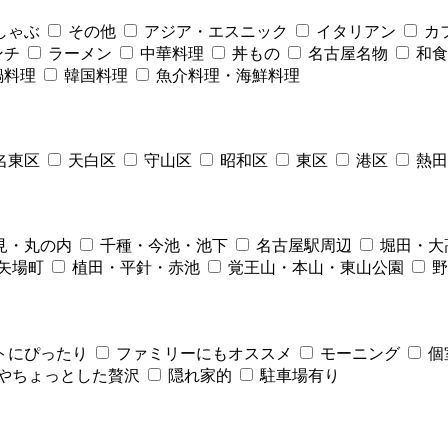
しゃぶ
その他
アジア・エスニック
イタリアン
カ
ンチ
ラーメン
中華料理
丼もの
名古屋名物
和食
鍋料理
韓国料理
魚介料理・海鮮料理
名東区
天白区
守山区
昭和区
東区
港区
熱田
見・丸の内
千種・今池・池下
名古屋駅周辺
堀田・大
矢場町
植田・平針・赤池
覚王山・本山・東山公園
野
トにぴったり
ファミリーにもオススメ
モーニング
個
やちょっとした贅沢
隠れ家的
駐車場有り