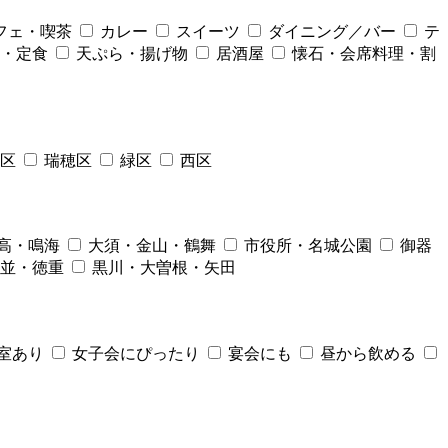
フェ・喫茶
カレー
スイーツ
ダイニング／バー
テ
・定食
天ぷら・揚げ物
居酒屋
懐石・会席料理・割
区
瑞穂区
緑区
西区
高・鳴海
大須・金山・鶴舞
市役所・名城公園
御器
並・徳重
黒川・大曽根・矢田
室あり
女子会にぴったり
宴会にも
昼から飲める