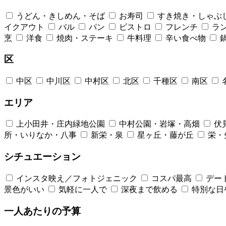
うどん・きしめん・そば
お寿司
すき焼き・しゃぶ
イクアウト
バル
パン
ビストロ
フレンチ
ラ
烹
洋食
焼肉・ステーキ
牛料理
辛い食べ物
区
中区
中川区
中村区
北区
千種区
南区
エリア
上小田井・庄内緑地公園
中村公園・岩塚・高畑
伏
所・いりなか・八事
新栄・泉
星ヶ丘・藤が丘
栄・
シチュエーション
インスタ映え／フォトジェニック
コスパ最高
デー
景色がいい
気軽に一人で
深夜まで飲める
特別な日
一人あたりの予算