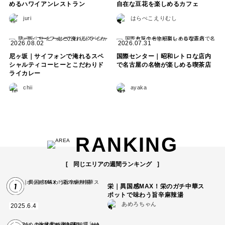
めるハワイアンレストラン
自在な豆花を楽しめるカフェ
juri
はらぺこえりむし
2026.08.02
2026.07.31
尼ヶ坂｜サイフォンで淹れるスペ
国際センター｜昭和レトロな店内
シャルティコーヒーとこだわりド
で名古屋の名物が楽しめる喫茶店
ライカレー
chii
ayaka
RANKING
同じエリアの週間ランキング
1
栄｜異国感MAX！栄のガチ中華ス
ポットで味わう旨辛麻辣湯
あめろちゃん
2025.6.4