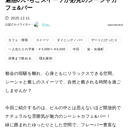
魅惑のいちごスイーツが必見のシーシャカ
フェ&バー
2025.12.11
公認グルメライター：
Oyu.
sponsored
カフェ・喫茶
スイーツ
ダイニング／バー
デートにぴったり
一人当たりの予算：￥3,000〜￥6,000
中区
栄・矢場町
深夜まで飲める
隠れ家的
都会の喧騒を離れ、心身ともにリラックスできる空間。
シーシャと癒しのスイーツで、自然と癒される時間を過ご
しませんか？
今回ご紹介するのは、ビルの中とは思えないほど開放的で
ナチュラルな雰囲気が魅力のシーシャカフェ&バー！
緑に囲まれたゆったりとした空間で、フレーバー豊富な