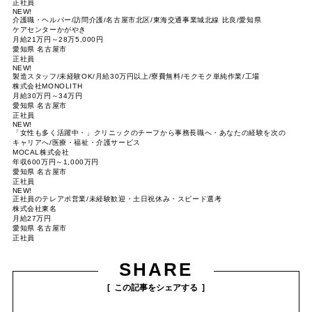
正社員
NEW!
介護職・ヘルパー/訪問介護/名古屋市北区/東海交通事業城北線 比良/愛知県
ケアセンターかがやき
月給21万円～28万5,000円
愛知県 名古屋市
正社員
NEW!
製造スタッフ/未経験OK/月給30万円以上/寮費無料/モクモク単純作業/工場
株式会社MONOLITH
月給30万円～34万円
愛知県 名古屋市
正社員
NEW!
「女性も多く活躍中・」クリニックのチーフから事務長職へ・あなたの経験を次の
キャリアへ/医療・福祉・介護サービス
MOCAL株式会社
年収600万円～1,000万円
愛知県 名古屋市
正社員
NEW!
正社員のテレアポ営業/未経験歓迎・土日祝休み・スピード選考
株式会社東名
月給27万円
愛知県 名古屋市
正社員
SHARE
この記事をシェアする