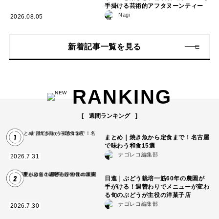
手掛ける芸術的アフタヌーンティー
Nagi
2026.08.05
新着記事一覧を見る
RANKING
週間ランキング
1
まとめ｜焼き魚から定食まで！名古屋
で味わう和食15選
ナゴレコ編集部
2026.7.31
2
日進｜ぶどう栽培一筋60年の農園が
手がける！週替わりでメニューが変わ
る旬のぶどうが主役の洋菓子店
ナゴレコ編集部
2026.7.30