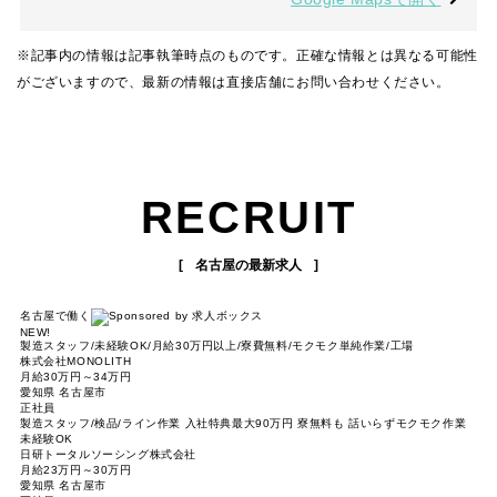
※記事内の情報は記事執筆時点のものです。正確な情報とは異なる可能性
がございますので、最新の情報は直接店舗にお問い合わせください。
RECRUIT
名古屋の最新求人
名古屋で働く
NEW!
製造スタッフ/未経験OK/月給30万円以上/寮費無料/モクモク単純作業/工場
株式会社MONOLITH
月給30万円～34万円
愛知県 名古屋市
正社員
製造スタッフ/検品/ライン作業 入社特典最大90万円 寮無料も 話いらずモクモク作業
未経験OK
日研トータルソーシング株式会社
月給23万円～30万円
愛知県 名古屋市