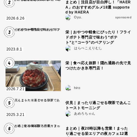
2
まとめ｜注目店が目白押し！「HAER
A」のおすすめグルメ18選 supporte
d by HAERA
Oyu.
sponsored
2026.6.26
3
栄｜おやつや軽食にぴったり！フライ
ドポテト専門店で味わう“ポテ
ト”と“コーラ”のペアリング
はらぺこえりむし
2023.8.1
4
栄｜食べ応え抜群！隠れ通路の先で見
つけたかき氷専門店！
hiro
2026.7.21
5
伏見｜まったり過ごせる喫茶であんこ
トーストモーニング
あめろちゃん
2025.3.21
6
まとめ｜夜20時以降も営業！まった
り過ごせる栄エリアの夜カフェ12選