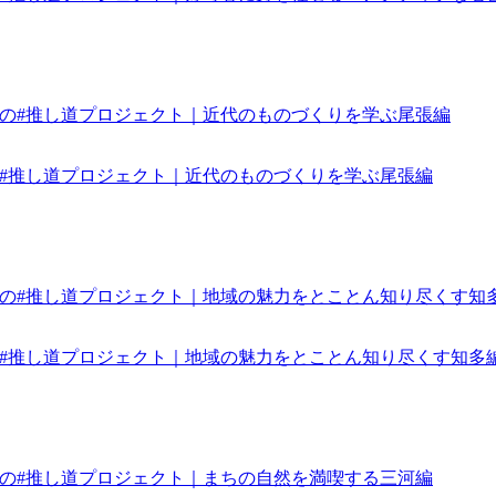
みんなの#推し道プロジェクト｜近代のものづくりを学ぶ尾張編
みんなの#推し道プロジェクト｜地域の魅力をとことん知り尽くす知多