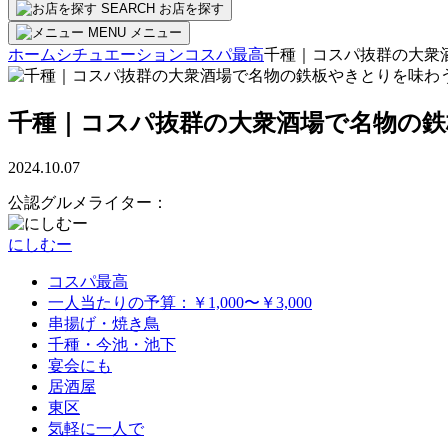
SEARCH
お店を探す
MENU
メニュー
ホーム
シチュエーション
コスパ最高
千種｜コスパ抜群の大衆
千種｜コスパ抜群の大衆酒場で名物の
2024.10.07
公認グルメライター：
にしむー
コスパ最高
一人当たりの予算：￥1,000〜￥3,000
串揚げ・焼き鳥
千種・今池・池下
宴会にも
居酒屋
東区
気軽に一人で