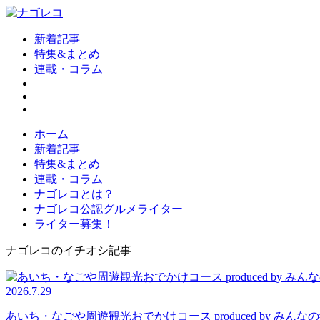
新着記事
特集&まとめ
連載・コラム
ホーム
新着記事
特集&まとめ
連載・コラム
ナゴレコとは？
ナゴレコ公認グルメライター
ライター募集！
ナゴレコのイチオシ記事
2026.7.29
あいち・なごや周遊観光おでかけコース produced by 