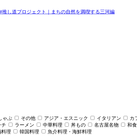
みんなの#推し道プロジェクト｜まちの自然を満喫する三河編
しゃぶ
その他
アジア・エスニック
イタリアン
カ
ンチ
ラーメン
中華料理
丼もの
名古屋名物
和食
鍋料理
韓国料理
魚介料理・海鮮料理