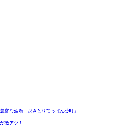
豊富な酒場「焼きとりてっぱん葵町」
が激アツ！