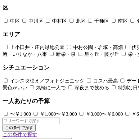
区
中区
中川区
中村区
北区
千種区
南区
エリア
上小田井・庄内緑地公園
中村公園・岩塚・高畑
伏
所・いりなか・八事
新栄・泉
星ヶ丘・藤が丘
栄・
シチュエーション
インスタ映え／フォトジェニック
コスパ最高
デー
景色がいい
気軽に一人で
深夜まで飲める
特別な日
一人あたりの予算
〜￥1,000
￥1,000〜￥3,000
￥3,000〜￥6,000
￥6
この条件で探す
この条件で探す