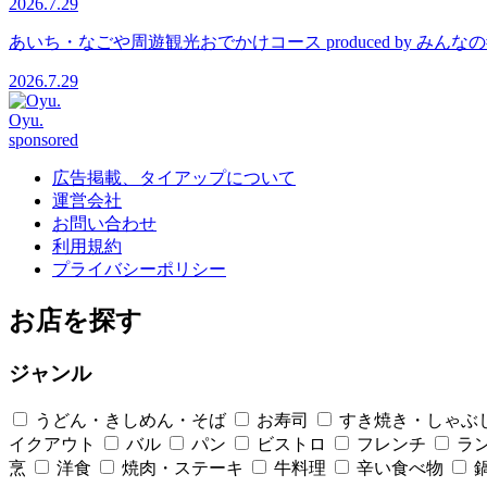
2026.7.29
あいち・なごや周遊観光おでかけコース produced by 
2026.7.29
Oyu.
sponsored
広告掲載、タイアップについて
運営会社
お問い合わせ
利用規約
プライバシーポリシー
お店を探す
ジャンル
うどん・きしめん・そば
お寿司
すき焼き・しゃぶ
イクアウト
バル
パン
ビストロ
フレンチ
ラ
烹
洋食
焼肉・ステーキ
牛料理
辛い食べ物