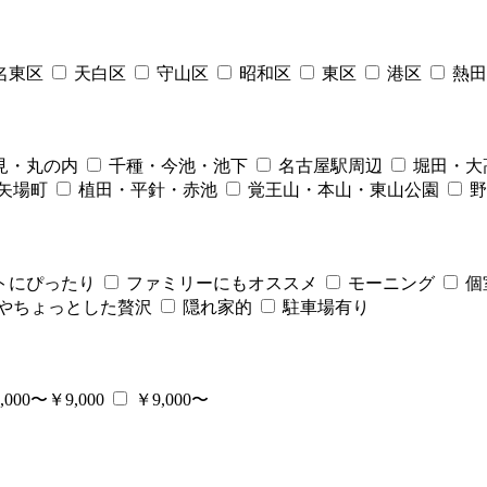
名東区
天白区
守山区
昭和区
東区
港区
熱田
見・丸の内
千種・今池・池下
名古屋駅周辺
堀田・大
矢場町
植田・平針・赤池
覚王山・本山・東山公園
野
トにぴったり
ファミリーにもオススメ
モーニング
個
やちょっとした贅沢
隠れ家的
駐車場有り
,000〜￥9,000
￥9,000〜