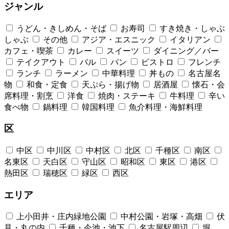
ジャンル
うどん・きしめん・そば
お寿司
すき焼き・しゃぶ
しゃぶ
その他
アジア・エスニック
イタリアン
カフェ・喫茶
カレー
スイーツ
ダイニング／バー
テイクアウト
バル
パン
ビストロ
フレンチ
ランチ
ラーメン
中華料理
丼もの
名古屋名
物
和食・定食
天ぷら・揚げ物
居酒屋
懐石・会
席料理・割烹
洋食
焼肉・ステーキ
牛料理
辛い
食べ物
鍋料理
韓国料理
魚介料理・海鮮料理
区
中区
中川区
中村区
北区
千種区
南区
名東区
天白区
守山区
昭和区
東区
港区
熱田区
瑞穂区
緑区
西区
エリア
上小田井・庄内緑地公園
中村公園・岩塚・高畑
伏
見・丸の内
千種・今池・池下
名古屋駅周辺
堀