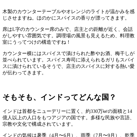
木製のカウンターテーブルやオレンジのライトが温かみを感
じさせますね。ほのかにスパイスの香りが漂ってきます。
席はL字のカウンター席のみで、店主との距離が近く、会話
がしやすい雰囲気です。調理場の風景も見えるため、料理教
室にうってつけの構造ですね！
カウンター横にはスパイスで漬けられた酢やお酒、梅干しが
並べられています。スパイス寿司に添えられるガリもスパイ
スに漬けられているそうで、店主のスパイスに対する熱い愛
が伝わってきます。
そもそも、インドってどんな国？
インドは首都をニューデリーに置く、約330万㎢の面積と14
億人以上の人口をもつアジアの国です。多様な民族や言語、
宗教や文化で構成されています。
インドの気候は暑季（4月〜6月）、雨季（7月〜9月）、乾季