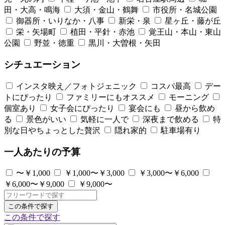
田・大高・鳴海
大須・金山・鶴舞
市役所・名城公園
御器所・いりなか・八事
新栄・泉
星ヶ丘・藤が丘
栄・矢場町
植田・平針・赤池
覚王山・本山・東山
公園
野並・徳重
黒川・大曽根・矢田
シチュエーション
インスタ映え／フォトジェニック
コスパ最高
デー
トにぴったり
ファミリーにもオススメ
モーニング
個室あり
女子会にぴったり
宴会にも
昼から飲め
る
景色がいい
気軽に一人で
深夜まで飲める
特
別な日やちょっとした贅沢
隠れ家的
駐車場有り
一人あたりの予算
〜￥1,000
￥1,000〜￥3,000
￥3,000〜￥6,000
￥6,000〜￥9,000
￥9,000〜
この条件で探す
この条件で探す