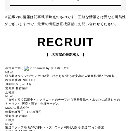
※記事内の情報は記事執筆時点のものです。正確な情報とは異なる可能性
がございますので、最新の情報は直接店舗にお問い合わせください。
RECRUIT
名古屋の最新求人
名古屋で働く
NEW!
軽作業スタッフ/ブランクOK/寮・社宅あり/誰もが安心の人気業務/即入社/縫製
株式会社MONOLITH
月給30万円～34万円
愛知県 名古屋市
正社員
NEW!
「女性も多く活躍中・」クリニックのチーフから事務長職へ・あなたの経験を次の
キャリアへ/医療・福祉・介護サービス
MOCAL株式会社
年収600万円～1,000万円
愛知県 名古屋市
正社員
NEW!
製造スタッフ/月給30万円/シンプルワーク/即日入寮可/製造/ライン作業