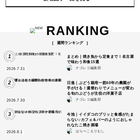
RANKING
週間ランキング
1
まとめ｜焼き魚から定食まで！名古屋
で味わう和食15選
ナゴレコ編集部
2026.7.31
2
日進｜ぶどう栽培一筋60年の農園が
手がける！週替わりでメニューが変わ
る旬のぶどうが主役の洋菓子店
ナゴレコ編集部
2026.7.30
3
今池｜イイダコのプリッと食感がたま
らない♪カフェ＆バーのようにおしゃ
れなたこ焼き酒場
はらぺこえりむし
2026.8.1