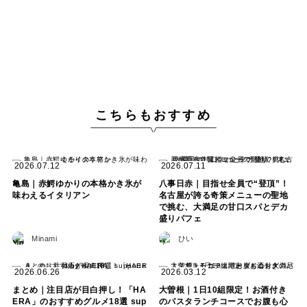
こちらもおすすめ
2026.07.12
2026.07.11
亀島｜赤鰐ゆかりの本格かき氷が
八事日赤｜目指せ全員で“登頂”！
味わえるイタリアン
名古屋が誇る奇策メニューの聖地
で挑む、大満足の甘口スパとデカ
盛りパフェ
Minami
ひい
2026.06.26
2026.03.12
まとめ｜注目店が目白押し！「HA
大曽根｜1日10組限定！お酒付き
ERA」のおすすめグルメ18選 sup
のパスタランチコースでお腹も心