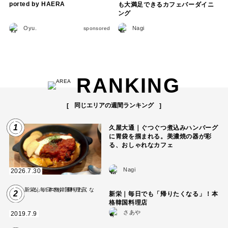
ported by HAERA
も大満足できるカフェバーダイニ
ング
Oyu.
Nagi
sponsored
RANKING
同じエリアの週間ランキング
1
久屋大通｜ぐつぐつ煮込みハンバーグ
に胃袋を掴まれる。美濃焼の器が彩
る、おしゃれなカフェ
Nagi
2026.7.30
2
新栄｜毎日でも「帰りたくなる」！本
格韓国料理店
さあや
2019.7.9