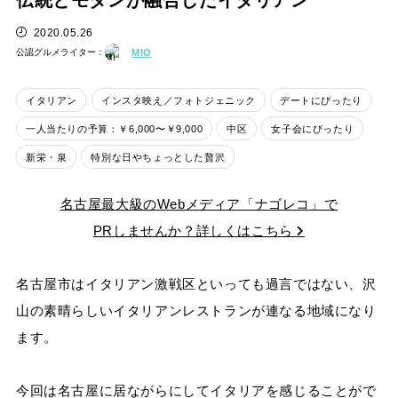
伝統とモダンが融合したイタリアン
2020.05.26
公認グルメライター：
MIO
イタリアン
インスタ映え／フォトジェニック
デートにぴったり
一人当たりの予算：￥6,000〜￥9,000
中区
女子会にぴったり
新栄・泉
特別な日やちょっとした贅沢
名古屋最大級のWebメディア「ナゴレコ」で
PRしませんか？詳しくはこちら
名古屋市はイタリアン激戦区といっても過言ではない、沢
山の素晴らしいイタリアンレストランが連なる地域になり
ます。
今回は名古屋に居ながらにしてイタリアを感じることがで