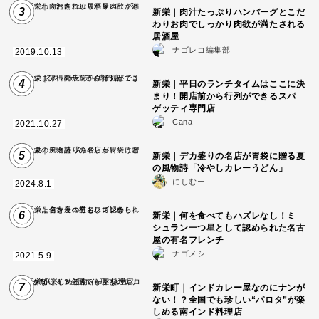
3
新栄｜肉汁たっぷりハンバーグとこだ
わりお肉でしっかり肉欲が満たされる
居酒屋
ナゴレコ編集部
2019.10.13
4
新栄｜平日のランチタイムはここに決
まり！開店前から行列ができるスパ
ゲッティ専門店
Cana
2021.10.27
5
新栄｜デカ盛りの名店が胃袋に贈る夏
の風物詩「冷やしカレーうどん」
にしむー
2024.8.1
6
新栄｜何を食べてもハズレなし！ミ
シュラン一つ星として認められた名古
屋の有名フレンチ
ナゴメシ
2021.5.9
7
新栄町｜インドカレー屋なのにナンが
ない！？全国でも珍しい“パロタ”が楽
しめる南インド料理店