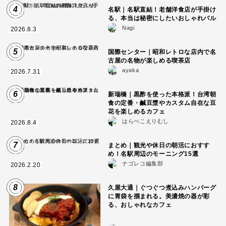
4
名駅｜名駅直結！老舗洋食店が手掛け
る、本当は秘密にしたいおしゃれバル
Nagi
2026.8.3
5
国際センター｜昭和レトロな店内で名
古屋の名物が楽しめる喫茶店
ayaka
2026.7.31
6
新瑞橋｜黒酢を使った本格派！台湾朝
食の定番・鹹豆漿やカスタム自在な豆
花を楽しめるカフェ
はらぺこえりむし
2026.8.4
7
まとめ｜観光や休日の朝活におすす
め！名駅周辺のモーニング15選
ナゴレコ編集部
2026.2.20
8
久屋大通｜ぐつぐつ煮込みハンバーグ
に胃袋を掴まれる。美濃焼の器が彩
る、おしゃれなカフェ