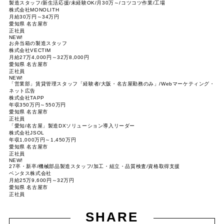
製造スタッフ/新生活応援/未経験OK/月30万～/コツコツ作業/工場
株式会社MONOLITH
月給30万円～34万円
愛知県 名古屋市
正社員
NEW!
お弁当箱の製造スタッフ
株式会社VECTIM
月給27万4,000円～32万8,000円
愛知県 名古屋市
正社員
NEW!
「営業部」賃貸管理スタッフ「経験者/大阪・名古屋勤務のみ」/Webマーケティング・
ネット広告
株式会社TAPP
年収350万円～550万円
愛知県 名古屋市
正社員
「愛知/名古屋」製造DXソリューション導入リーダー
株式会社JSOL
年収1,000万円～1,450万円
愛知県 名古屋市
正社員
NEW!
27卒・新卒/機械部品製造スタッフ/加工・組立・品質検査/資格取得支援
ベンタス株式会社
月給25万9,600円～32万円
愛知県 名古屋市
正社員
SHARE