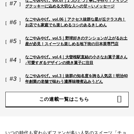
なごやみやげ。vol.07｜1つひとつ丁寧に手作り！アイシン
#7
グクッキーに込める大切な人への甘～いメッセージ
なごやみやげ。vol.06｜アクセス抜群な星が丘テラス内！
#6
お店でも家庭でも楽しめるコシのあるきしめん
なごやみやげ。vol.5｜野球好きのテンションが上がるお土
#5
産が必見！スイーツも楽しめる地下街の日本茶専門店
なごやみやげ。vol.4｜大曽根駅直結の小さなお菓子屋さん
#4
♪可愛すぎるデザインの焼き菓子に注目
なごやみやげ。vol.3｜抜群の知名度を誇る人気店！明治40
#3
年創業の老舗で味わう濃厚味噌煮込みうどん
この連載一覧はこちら
いつの時代も変わらずファンが多い人気のスイーツ「チョ