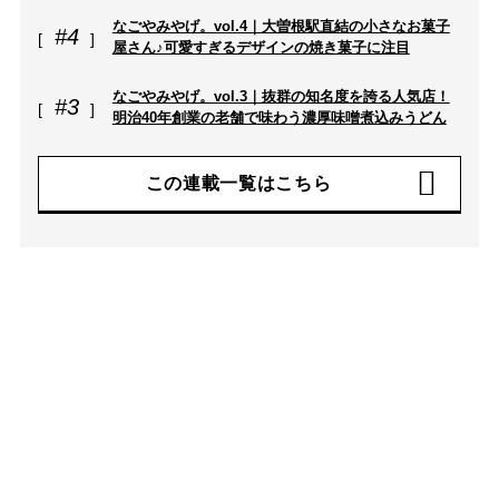
なごやみやげ。vol.4｜大曽根駅直結の小さなお菓子
#4
屋さん♪可愛すぎるデザインの焼き菓子に注目
なごやみやげ。vol.3｜抜群の知名度を誇る人気店！
#3
明治40年創業の老舗で味わう濃厚味噌煮込みうどん
この連載一覧はこちら