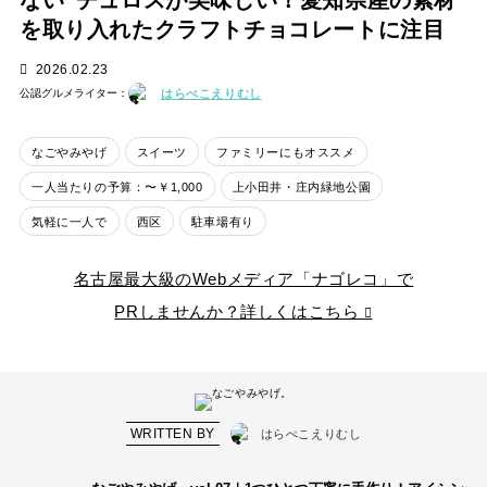
ない”チュロスが美味しい！愛知県産の素材
を取り入れたクラフトチョコレートに注目
2026.02.23
はらぺこえりむし
公認グルメライター：
なごやみやげ
スイーツ
ファミリーにもオススメ
一人当たりの予算：〜￥1,000
上小田井・庄内緑地公園
気軽に一人で
西区
駐車場有り
名古屋最大級のWebメディア「ナゴレコ」で
PRしませんか？詳しくはこちら
WRITTEN BY
はらぺこえりむし