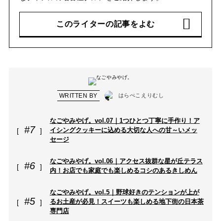
このライターの記事をよむ
WRITTEN BY
はらぺこえりむし
なごやみやげ。vol.07｜1つひとつ丁寧に手作り！ア
#7
イシングクッキーに込める大切な人への甘～いメッ
セージ
なごやみやげ。vol.06｜アクセス抜群な星が丘テラス
#6
内！お店でも家庭でも楽しめるコシのあるきしめん
なごやみやげ。vol.5｜野球好きのテンションが上が
#5
るお土産が必見！スイーツも楽しめる地下街の日本茶
専門店