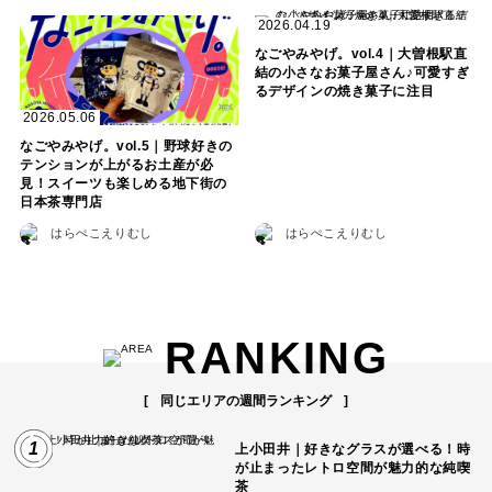
2026.04.19
なごやみやげ。vol.4｜大曽根駅直
結の小さなお菓子屋さん♪可愛すぎ
るデザインの焼き菓子に注目
2026.05.06
なごやみやげ。vol.5｜野球好きの
テンションが上がるお土産が必
見！スイーツも楽しめる地下街の
日本茶専門店
はらぺこえりむし
はらぺこえりむし
RANKING
同じエリアの週間ランキング
1
上小田井｜好きなグラスが選べる！時
が止まったレトロ空間が魅力的な純喫
茶