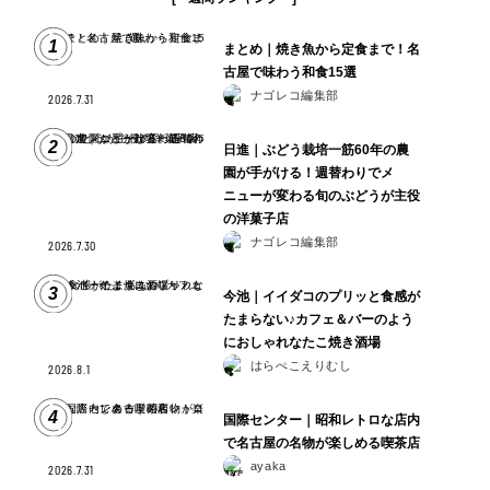
1
まとめ｜焼き魚から定食まで！名
古屋で味わう和食15選
ナゴレコ編集部
2026.7.31
2
日進｜ぶどう栽培一筋60年の農
園が手がける！週替わりでメ
ニューが変わる旬のぶどうが主役
の洋菓子店
ナゴレコ編集部
2026.7.30
3
今池｜イイダコのプリッと食感が
たまらない♪カフェ＆バーのよう
におしゃれなたこ焼き酒場
はらぺこえりむし
2026.8.1
4
国際センター｜昭和レトロな店内
で名古屋の名物が楽しめる喫茶店
ayaka
2026.7.31