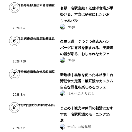
5
名駅｜名駅直結！老舗洋食店が手
掛ける、本当は秘密にしたいお
しゃれバル
Nagi
2026.8.3
6
久屋大通｜ぐつぐつ煮込みハン
バーグに胃袋を掴まれる。美濃焼
の器が彩る、おしゃれなカフェ
Nagi
2026.7.30
7
新瑞橋｜黒酢を使った本格派！台
湾朝食の定番・鹹豆漿やカスタム
自在な豆花を楽しめるカフェ
はらぺこえりむし
2026.8.4
8
まとめ｜観光や休日の朝活におす
すめ！名駅周辺のモーニング15
選
ナゴレコ編集部
2026.2.20