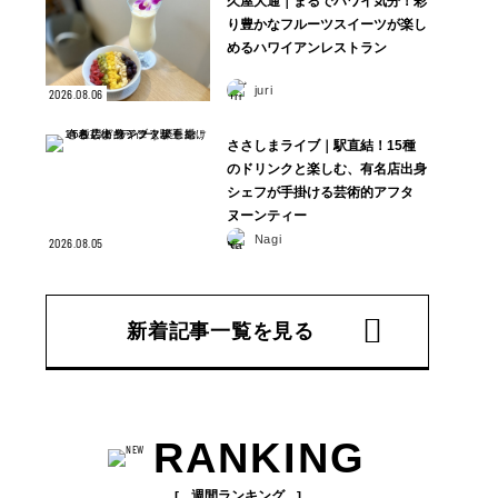
久屋大通｜まるでハワイ気分！彩
り豊かなフルーツスイーツが楽し
めるハワイアンレストラン
juri
2026.08.06
ささしまライブ｜駅直結！15種
のドリンクと楽しむ、有名店出身
シェフが手掛ける芸術的アフタ
ヌーンティー
Nagi
2026.08.05
新着記事一覧を見る
RANKING
週間ランキング