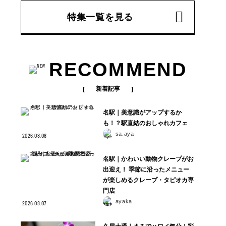
特集一覧を見る
RECOMMEND
新着記事
名駅｜美意識がアップするか
も！？駅直結のおしゃれカフェ
sa.aya
2026.08.08
名駅｜かわいい動物クレープがお
出迎え！ 季節に沿ったメニュー
が楽しめるクレープ・タピオカ専
門店
ayaka
2026.08.07