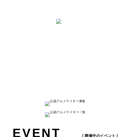
と は
ナゴレコはその名の通り、
名古屋人が本当に美味しい名古屋のお店を
紹介する
キュレーションメディアです。
詳しく見る
EVENT
[ 開催中のイベント ]