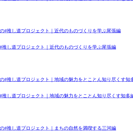
みんなの#推し道プロジェクト｜近代のものづくりを学ぶ尾張編
みんなの#推し道プロジェクト｜地域の魅力をとことん知り尽くす知多