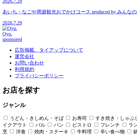
2026.7.29
あいち・なごや周遊観光おでかけコース produced by 
2026.7.29
Oyu.
sponsored
広告掲載、タイアップについて
運営会社
お問い合わせ
利用規約
プライバシーポリシー
お店を探す
ジャンル
うどん・きしめん・そば
お寿司
すき焼き・しゃぶ
イクアウト
バル
パン
ビストロ
フレンチ
ラ
烹
洋食
焼肉・ステーキ
牛料理
辛い食べ物