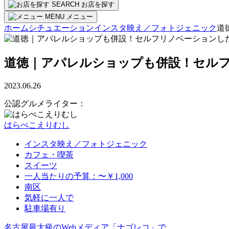
SEARCH
お店を探す
MENU
メニュー
ホーム
シチュエーション
インスタ映え／フォトジェニック
道
道徳｜アパレルショップも併設！セル
2023.06.26
公認グルメライター：
はらぺこえりむし
インスタ映え／フォトジェニック
カフェ・喫茶
スイーツ
一人当たりの予算：〜￥1,000
南区
気軽に一人で
駐車場有り
名古屋最大級のWebメディア「ナゴレコ」で