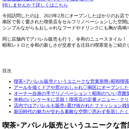
PRしませんか？詳しくはこちら
今回訪問したのは、2023年2月にオープンしたばかりのお店
南区で長く愛された喫茶店をセルフリノベーションした空間
シンプルながらもおしゃれなフードやドリンクにも胸が高鳴
同じ店舗内でアパレル販売も行う、令和のニュースタイル！
昭和レトロと令和の新しさが交差する注目の喫茶室をご紹介
目次
喫茶×アパレル販売というユニークな営業形態♪昭和喫茶
アールを描くドアや窓がおしゃれ♡南区にオープンした
オーナー自身の手でリノベーション！昭和の“いい雰囲
米粉のパンケーキに舌鼓！喫茶店の定番メニュー・クリ
店内ではアパレルも販売♪選び抜かれたファッション雑
新旧時代の魅力が交わる素敵な空間♡思わず長居したく
喫茶×アパレル販売というユニークな営