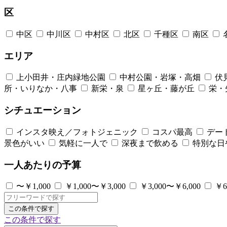
区
中区
中川区
中村区
北区
千種区
南区
エリア
上小田井・庄内緑地公園
中村公園・岩塚・高畑
伏
所・いりなか・八事
新栄・泉
星ヶ丘・藤が丘
栄・
シチュエーション
インスタ映え／フォトジェニック
コスパ最高
デー
景色がいい
気軽に一人で
深夜まで飲める
特別な日
一人あたりの予算
〜￥1,000
￥1,000〜￥3,000
￥3,000〜￥6,000
￥6
この条件で探す
この条件で探す