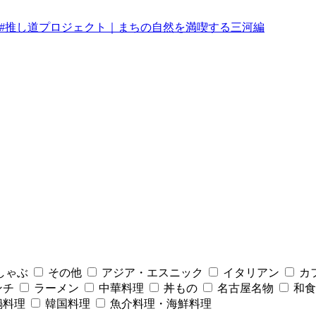
みんなの#推し道プロジェクト｜まちの自然を満喫する三河編
しゃぶ
その他
アジア・エスニック
イタリアン
カ
ンチ
ラーメン
中華料理
丼もの
名古屋名物
和食
鍋料理
韓国料理
魚介料理・海鮮料理