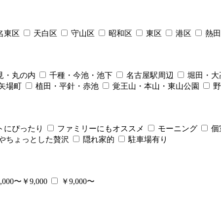
名東区
天白区
守山区
昭和区
東区
港区
熱田
見・丸の内
千種・今池・池下
名古屋駅周辺
堀田・大
矢場町
植田・平針・赤池
覚王山・本山・東山公園
野
トにぴったり
ファミリーにもオススメ
モーニング
個
やちょっとした贅沢
隠れ家的
駐車場有り
,000〜￥9,000
￥9,000〜