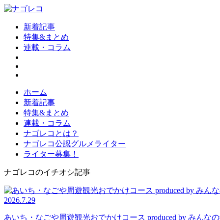
新着記事
特集&まとめ
連載・コラム
ホーム
新着記事
特集&まとめ
連載・コラム
ナゴレコとは？
ナゴレコ公認グルメライター
ライター募集！
ナゴレコのイチオシ記事
2026.7.29
あいち・なごや周遊観光おでかけコース produced by 