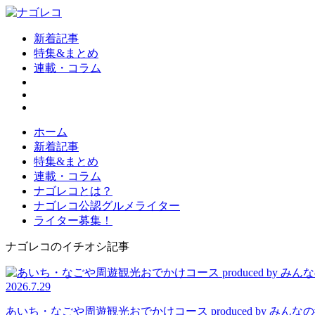
新着記事
特集&まとめ
連載・コラム
ホーム
新着記事
特集&まとめ
連載・コラム
ナゴレコとは？
ナゴレコ公認グルメライター
ライター募集！
ナゴレコのイチオシ記事
2026.7.29
あいち・なごや周遊観光おでかけコース produced by 