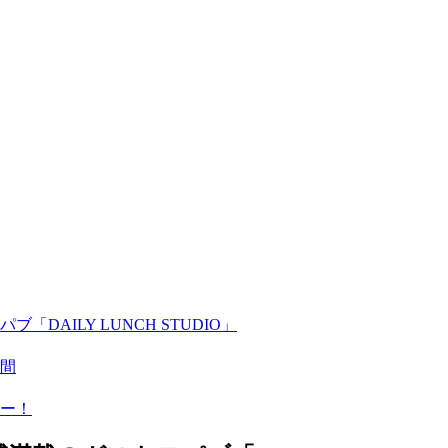
AILY LUNCH STUDIO」
間
ー！