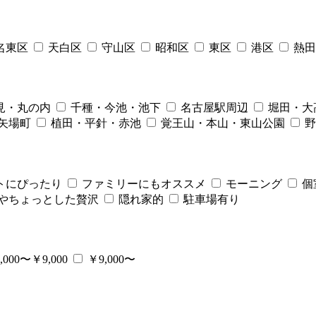
名東区
天白区
守山区
昭和区
東区
港区
熱田
見・丸の内
千種・今池・池下
名古屋駅周辺
堀田・大
矢場町
植田・平針・赤池
覚王山・本山・東山公園
野
トにぴったり
ファミリーにもオススメ
モーニング
個
やちょっとした贅沢
隠れ家的
駐車場有り
,000〜￥9,000
￥9,000〜