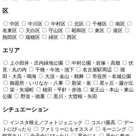
区
中区
中川区
中村区
北区
千種区
南区
名東区
天白区
守山区
昭和区
東区
港区
熱田区
瑞穂区
緑区
西区
エリア
上小田井・庄内緑地公園
中村公園・岩塚・高畑
伏
見・丸の内
千種・今池・池下
名古屋駅周辺
堀
田・大高・鳴海
大須・金山・鶴舞
市役所・名城公園
御器所・いりなか・八事
新栄・泉
星ヶ丘・藤が丘
栄・矢場町
植田・平針・赤池
覚王山・本山・東山
公園
野並・徳重
黒川・大曽根・矢田
シチュエーション
インスタ映え／フォトジェニック
コスパ最高
デー
トにぴったり
ファミリーにもオススメ
モーニング
個室あり
女子会にぴったり
宴会にも
昼から飲め