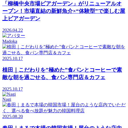
「柳橋中央市場ビアガーデン」がリニューアルオ
ープン！市場直結の新鮮魚介×“体験型”で楽しむ屋
上ビアガーデン
2026.04.22
Madoka
2025.10.17
植田｜こだわりを”極めた”食パンとコーヒーで素
敵な朝を過ごせる、食パン専門店＆カフェ
2025.10.17
Nagi
2025.08.20