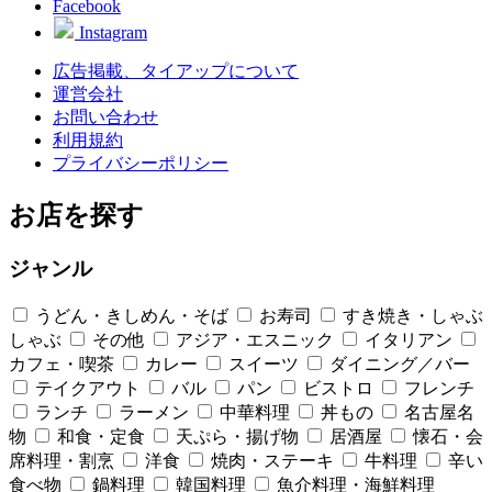
Facebook
Instagram
広告掲載、タイアップについて
運営会社
お問い合わせ
利用規約
プライバシーポリシー
お店を探す
ジャンル
うどん・きしめん・そば
お寿司
すき焼き・しゃぶ
しゃぶ
その他
アジア・エスニック
イタリアン
カフェ・喫茶
カレー
スイーツ
ダイニング／バー
テイクアウト
バル
パン
ビストロ
フレンチ
ランチ
ラーメン
中華料理
丼もの
名古屋名
物
和食・定食
天ぷら・揚げ物
居酒屋
懐石・会
席料理・割烹
洋食
焼肉・ステーキ
牛料理
辛い
食べ物
鍋料理
韓国料理
魚介料理・海鮮料理