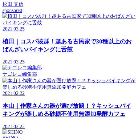
松田 支信
sponsored
2021.03.25
植田｜コスパ抜群！趣ある古民家で30種以上のお
ばんざいバイキングに舌鼓
2021.03.25
ナゴレコ編集部
2021.02.22
本山｜作家さんの器が選び放題！？キッシュバイ
キングが楽しめる砂糖不使用無添加発酵カフェ
2021.02.22
SHINO