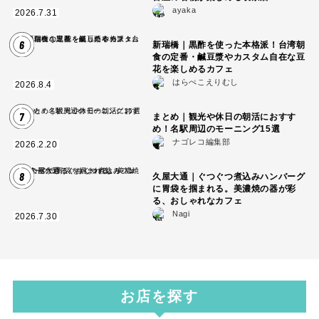
ayaka
2026.7.31
6
新瑞橋｜黒酢を使った本格派！台湾朝
食の定番・鹹豆漿やカスタム自在な豆
花を楽しめるカフェ
はらぺこえりむし
2026.8.4
7
まとめ｜観光や休日の朝活におすす
め！名駅周辺のモーニング15選
ナゴレコ編集部
2026.2.20
8
久屋大通｜ぐつぐつ煮込みハンバーグ
に胃袋を掴まれる。美濃焼の器が彩
る、おしゃれなカフェ
Nagi
2026.7.30
お店を探す