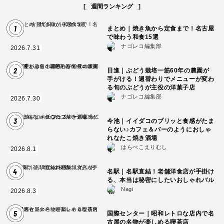
週間ランキング
1
まとめ｜焼き魚から定食まで！名古屋
で味わう和食15選
ナゴレコ編集部
2026.7.31
2
日進｜ぶどう栽培一筋60年の農園が
手がける！週替わりでメニューが変わ
る旬のぶどうが主役の洋菓子店
ナゴレコ編集部
2026.7.30
3
今池｜イイダコのプリッと食感がたま
らない♪カフェ＆バーのようにおしゃ
れなたこ焼き酒場
はらぺこえりむし
2026.8.1
4
名駅｜名駅直結！老舗洋食店が手掛け
る、本当は秘密にしたいおしゃれバル
Nagi
2026.8.3
5
国際センター｜昭和レトロな店内で名
古屋の名物が楽しめる喫茶店