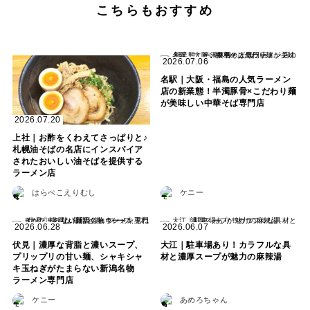
こちらもおすすめ
2026.07.06
名駅｜大阪・福島の人気ラーメン
店の新業態！半濁豚骨×こだわり麺
が美味しい中華そば専門店
2026.07.20
上社｜お酢をくわえてさっぱりと♪
札幌油そばの名店にインスパイア
されたおいしい油そばを提供する
ラーメン店
はらぺこえりむし
ケニー
2026.06.28
2026.06.07
伏見｜濃厚な背脂と濃いスープ、
大江｜駐車場あり！カラフルな具
プリップリの甘い麺、シャキシャ
材と濃厚スープが魅力の麻辣湯
キ玉ねぎがたまらない新潟名物
ラーメン専門店
ケニー
あめろちゃん