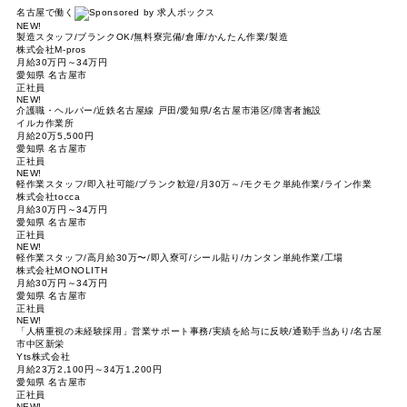
名古屋で働く
NEW!
製造スタッフ/ブランクOK/無料寮完備/倉庫/かんたん作業/製造
株式会社M-pros
月給30万円～34万円
愛知県 名古屋市
正社員
NEW!
介護職・ヘルパー/近鉄名古屋線 戸田/愛知県/名古屋市港区/障害者施設
イルカ作業所
月給20万5,500円
愛知県 名古屋市
正社員
NEW!
軽作業スタッフ/即入社可能/ブランク歓迎/月30万～/モクモク単純作業/ライン作業
株式会社tocca
月給30万円～34万円
愛知県 名古屋市
正社員
NEW!
軽作業スタッフ/高月給30万〜/即入寮可/シール貼り/カンタン単純作業/工場
株式会社MONOLITH
月給30万円～34万円
愛知県 名古屋市
正社員
NEW!
「人柄重視の未経験採用」営業サポート事務/実績を給与に反映/通勤手当あり/名古屋
市中区新栄
Yts株式会社
月給23万2,100円～34万1,200円
愛知県 名古屋市
正社員
NEW!