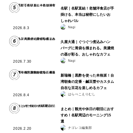
5
名駅｜名駅直結！老舗洋食店が手
掛ける、本当は秘密にしたいお
しゃれバル
Nagi
2026.8.3
6
久屋大通｜ぐつぐつ煮込みハン
バーグに胃袋を掴まれる。美濃焼
の器が彩る、おしゃれなカフェ
Nagi
2026.7.30
7
新瑞橋｜黒酢を使った本格派！台
湾朝食の定番・鹹豆漿やカスタム
自在な豆花を楽しめるカフェ
はらぺこえりむし
2026.8.4
8
まとめ｜観光や休日の朝活におす
すめ！名駅周辺のモーニング15
選
ナゴレコ編集部
2026.2.20