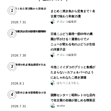
1
まとめ｜焼き魚から定食まで！名
古屋で味わう和食15選
ナゴレコ編集部
2026.7.31
2
日進｜ぶどう栽培一筋60年の農
園が手がける！週替わりでメ
ニューが変わる旬のぶどうが主役
の洋菓子店
ナゴレコ編集部
2026.7.30
3
今池｜イイダコのプリッと食感が
たまらない♪カフェ＆バーのよう
におしゃれなたこ焼き酒場
はらぺこえりむし
2026.8.1
4
国際センター｜昭和レトロな店内
で名古屋の名物が楽しめる喫茶店
ayaka
2026.7.31