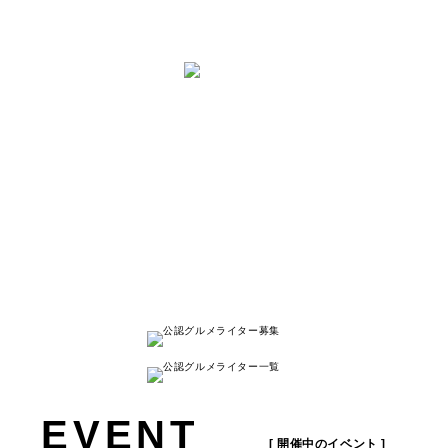
と は
ナゴレコはその名の通り、
名古屋人が本当に美味しい名古屋のお店を
紹介する
キュレーションメディアです。
詳しく見る
EVENT
[ 開催中のイベント ]