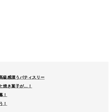
高級感漂うパティスリー
と焼き菓子が…！
幕！
う！