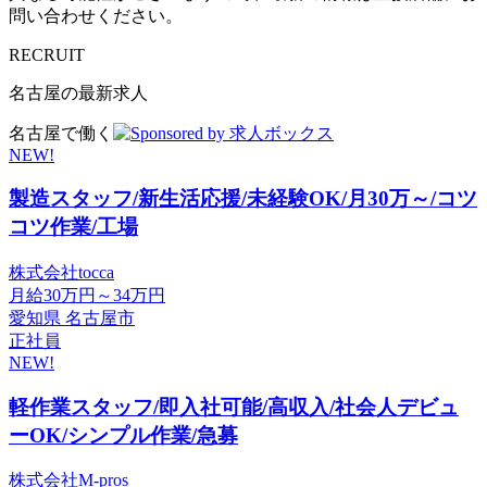
問い合わせください。
RECRUIT
名古屋の最新求人
名古屋で働く
NEW!
製造スタッフ/新生活応援/未経験OK/月30万～/コツ
コツ作業/工場
株式会社tocca
月給30万円～34万円
愛知県 名古屋市
正社員
NEW!
軽作業スタッフ/即入社可能/高収入/社会人デビュ
ーOK/シンプル作業/急募
株式会社M-pros