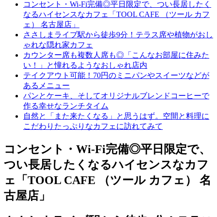
コンセント・Wi-Fi完備◎平日限定で、つい長居したく
なるハイセンスなカフェ「TOOL CAFE （ツール カフ
ェ） 名古屋店」
ささしまライブ駅から徒歩9分！テラス席や植物がおし
ゃれな隠れ家カフェ
カウンター席も複数人席も◎「こんなお部屋に住みた
い！」と憧れるようなおしゃれ店内
テイクアウト可能！70円のミニパンやスイーツなどが
あるメニュー
パンとケーキ、そしてオリジナルブレンドコーヒーで
作る幸せなランチタイム
自然と「また来たくなる」と思うはず。空間と料理に
こだわりたっぷりなカフェに訪れてみて
コンセント・Wi-Fi完備◎平日限定で、
つい長居したくなるハイセンスなカフ
ェ「TOOL CAFE （ツール カフェ） 名
古屋店」