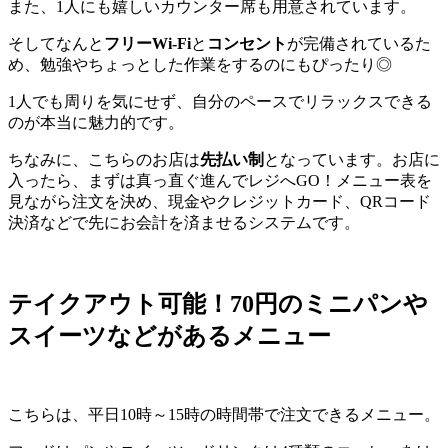
また、1人にも嬉しいカウンター席も用意されています。
そしてなんと
フリーWi-Fi
と
コンセント
が完備されているた
め、勉強やちょっとした作業をするのにもぴったり◎
1人でも周りを気にせず、自分のペースでリラックスできる
のが本当に魅力的です。
ちなみに、こちらのお店は
先払い制
となっています。お店に
入ったら、まずは真っ直ぐ進んでレジへGO！メニュー表を
見ながら注文を決め、現金やクレジットカード、QRコード
決済などで先にお会計を済ませるシステムです。
テイクアウト可能！70円のミニパンや
スイーツなどがあるメニュー
こちらは、平日
10
時～
15
時の時間帯で注文できるメニュー。