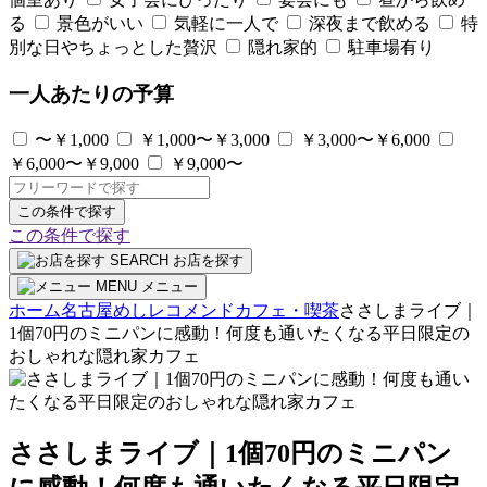
る
景色がいい
気軽に一人で
深夜まで飲める
特
別な日やちょっとした贅沢
隠れ家的
駐車場有り
一人あたりの予算
〜￥1,000
￥1,000〜￥3,000
￥3,000〜￥6,000
￥6,000〜￥9,000
￥9,000〜
この条件で探す
この条件で探す
SEARCH
お店を探す
MENU
メニュー
ホーム
名古屋めしレコメンド
カフェ・喫茶
ささしまライブ｜
1個70円のミニパンに感動！何度も通いたくなる平日限定の
おしゃれな隠れ家カフェ
ささしまライブ｜1個70円のミニパン