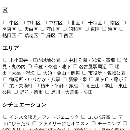
区
中区
中川区
中村区
北区
千種区
南区
名東区
天白区
守山区
昭和区
東区
港区
熱田区
瑞穂区
緑区
西区
エリア
上小田井・庄内緑地公園
中村公園・岩塚・高畑
伏
見・丸の内
千種・今池・池下
名古屋駅周辺
堀
田・大高・鳴海
大須・金山・鶴舞
市役所・名城公園
御器所・いりなか・八事
新栄・泉
星ヶ丘・藤が丘
栄・矢場町
植田・平針・赤池
覚王山・本山・東山
公園
野並・徳重
黒川・大曽根・矢田
シチュエーション
インスタ映え／フォトジェニック
コスパ最高
デー
トにぴったり
ファミリーにもオススメ
モーニング
個室あり
女子会にぴったり
宴会にも
昼から飲め