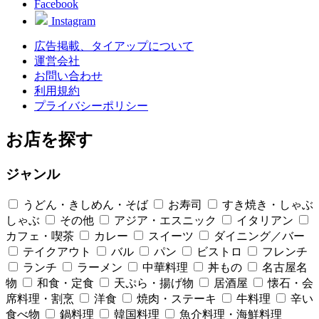
Facebook
Instagram
広告掲載、タイアップについて
運営会社
お問い合わせ
利用規約
プライバシーポリシー
お店を探す
ジャンル
うどん・きしめん・そば
お寿司
すき焼き・しゃぶ
しゃぶ
その他
アジア・エスニック
イタリアン
カフェ・喫茶
カレー
スイーツ
ダイニング／バー
テイクアウト
バル
パン
ビストロ
フレンチ
ランチ
ラーメン
中華料理
丼もの
名古屋名
物
和食・定食
天ぷら・揚げ物
居酒屋
懐石・会
席料理・割烹
洋食
焼肉・ステーキ
牛料理
辛い
食べ物
鍋料理
韓国料理
魚介料理・海鮮料理