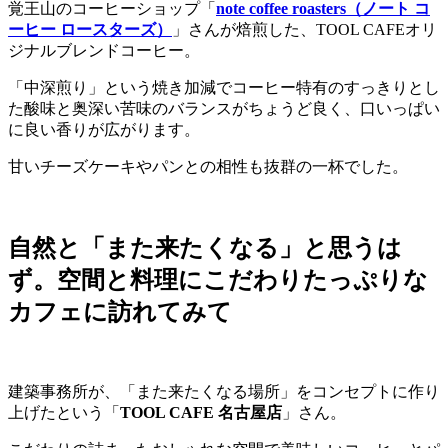
覚王山のコーヒーショップ「
note coffee roasters（ノート コ
ーヒー ロースターズ）
」さんが焙煎した、TOOL CAFEオリ
ジナルブレンドコーヒー。
「中深煎り」という焼き加減でコーヒー特有のすっきりとし
た酸味と奥深い苦味のバランスがちょうど良く、口いっぱい
に良い香りが広がります。
甘いチーズケーキやパンとの相性も抜群の一杯でした。
自然と「また来たくなる」と思うは
ず。空間と料理にこだわりたっぷりな
カフェに訪れてみて
建築事務所が、「また来たくなる場所」をコンセプトに作り
上げたという「
TOOL CAFE 名古屋店
」さん。