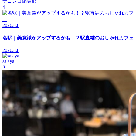
ナゴレコ編集部
4
2026.8.8
名駅｜美意識がアップするかも！？駅直結のおしゃれカフェ
2026.8.8
sa.aya
5