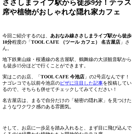
ささしまライブ駅から徒歩9分！テラス
席や植物がおしゃれな隠れ家カフェ
今回ご紹介するのは、
あおなみ線ささしまライブ駅から徒歩
10分
程度の「
TOOL CAFE （ツール カフェ） 名古屋店
」さ
ん。
地下鉄東山線・桜通線の名古屋駅、鶴舞線の大須観音駅から
も徒歩15分ほどで行くことができます。
実はこのお店、「
TOOL CAFE 今池店
」の2号店なんです！
ナゴレコでも以前今池店の
ピザに注目した記事
を投稿してい
るので、そちらも併せてチェックしてみてください！
名古屋店は、まるで自分だけの「秘密の隠れ家」を見つけた
ようなワクワク感のある雰囲気。
そして、お店に一歩足を踏み入れると、まず目に飛び込んで