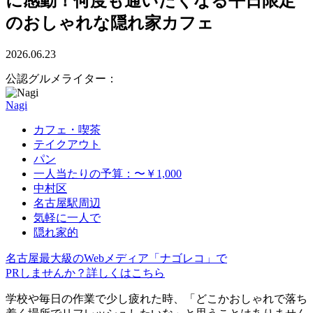
に感動！何度も通いたくなる平日限定
のおしゃれな隠れ家カフェ
2026.06.23
公認グルメライター：
Nagi
カフェ・喫茶
テイクアウト
パン
一人当たりの予算：〜￥1,000
中村区
名古屋駅周辺
気軽に一人で
隠れ家的
名古屋最大級のWebメディア「ナゴレコ」で
PRしませんか？詳しくはこちら
学校や毎日の作業で少し疲れた時、「どこかおしゃれで落ち