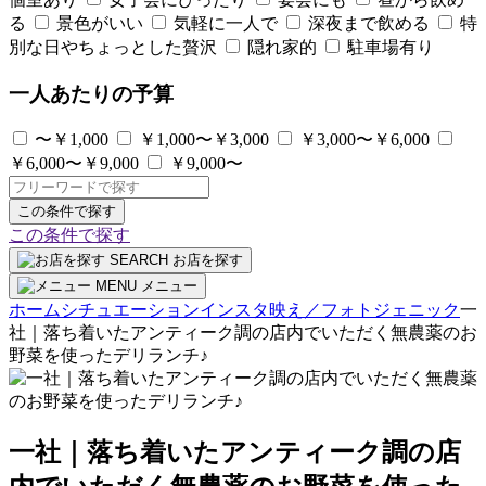
る
景色がいい
気軽に一人で
深夜まで飲める
特
別な日やちょっとした贅沢
隠れ家的
駐車場有り
一人あたりの予算
〜￥1,000
￥1,000〜￥3,000
￥3,000〜￥6,000
￥6,000〜￥9,000
￥9,000〜
この条件で探す
この条件で探す
SEARCH
お店を探す
MENU
メニュー
ホーム
シチュエーション
インスタ映え／フォトジェニック
一
社｜落ち着いたアンティーク調の店内でいただく無農薬のお
野菜を使ったデリランチ♪
一社｜落ち着いたアンティーク調の店