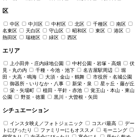
区
中区
中川区
中村区
北区
千種区
南区
名東区
天白区
守山区
昭和区
東区
港区
熱田区
瑞穂区
緑区
西区
エリア
上小田井・庄内緑地公園
中村公園・岩塚・高畑
伏
見・丸の内
千種・今池・池下
名古屋駅周辺
堀
田・大高・鳴海
大須・金山・鶴舞
市役所・名城公園
御器所・いりなか・八事
新栄・泉
星ヶ丘・藤が丘
栄・矢場町
植田・平針・赤池
覚王山・本山・東山
公園
野並・徳重
黒川・大曽根・矢田
シチュエーション
インスタ映え／フォトジェニック
コスパ最高
デー
トにぴったり
ファミリーにもオススメ
モーニング
個室あり
女子会にぴったり
宴会にも
昼から飲め