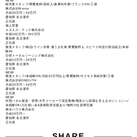
NEW!
軽作業スタッフ/寮費無料/高収入/倉庫内作業/ブランクOK/工場
株式会社M-pros
月給30万円～34万円
愛知県 名古屋市
正社員
個人営業
エヌエス・テック株式会社
年収300万円～350万円
愛知県 名古屋市
正社員
製造スタッフ/検品/ライン作業 激うま社食 寮費無料も スピード内定の部品組立/未経
験90
日研トータルソーシング株式会社
月給23万円～30万円
愛知県 名古屋市
正社員
NEW!
製造スタッフ/未経験OK/月給30万円以上/寮費無料/モクモク単純作業/工場
株式会社MONOLITH
月給30万円～34万円
愛知県 名古屋市
正社員
NEW!
外壁パネル製造・管理/大手メーカーで安定勤務/製造から現場を支えるポジションへ/
未経験OK/入社祝い金&資格取得支援あり/無料の社員寮完備
積水ハウス株式会社
月給26万円～
愛知県 名古屋市
正社員
SHARE