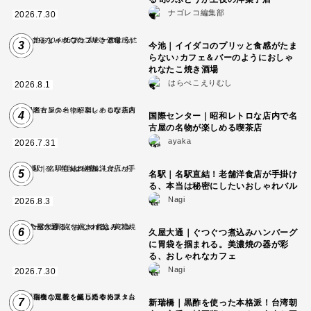
ナゴレコ編集部
2026.7.30
3
今池｜イイダコのプリッと食感がたま
らない♪カフェ＆バーのようにおしゃ
れなたこ焼き酒場
はらぺこえりむし
2026.8.1
4
国際センター｜昭和レトロな店内で名
古屋の名物が楽しめる喫茶店
ayaka
2026.7.31
5
名駅｜名駅直結！老舗洋食店が手掛け
る、本当は秘密にしたいおしゃれバル
Nagi
2026.8.3
6
久屋大通｜ぐつぐつ煮込みハンバーグ
に胃袋を掴まれる。美濃焼の器が彩
る、おしゃれなカフェ
Nagi
2026.7.30
7
新瑞橋｜黒酢を使った本格派！台湾朝