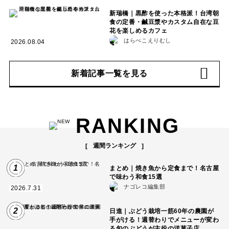
新瑞橋｜黒酢を使った本格派！台湾朝
食の定番・鹹豆漿やカスタム自在な豆
花を楽しめるカフェ
はらぺこえりむし
2026.08.04
新着記事一覧を見る
RANKING
週間ランキング
1
まとめ｜焼き魚から定食まで！名古屋
で味わう和食15選
ナゴレコ編集部
2026.7.31
2
日進｜ぶどう栽培一筋60年の農園が
手がける！週替わりでメニューが変わ
る旬のぶどうが主役の洋菓子店