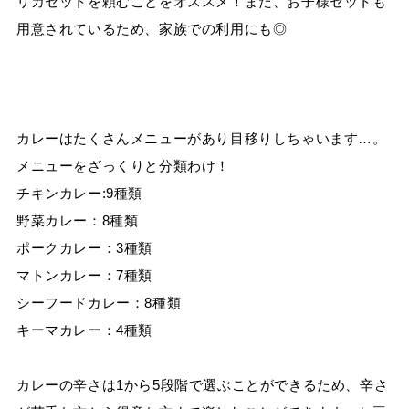
リカセットを頼むことをオススメ！また、お子様セットも
用意されているため、家族での利用にも◎
カレーはたくさんメニューがあり目移りしちゃいます
…
。
メニューをざっくりと分類わけ！
チキンカレー
:9
種類
野菜カレー：
8
種類
ポークカレー：
3
種類
マトンカレー：
7
種類
シーフードカレー：
8
種類
キーマカレー：
4
種類
カレーの辛さは
1
から
5
段階で選ぶことができるため、辛さ