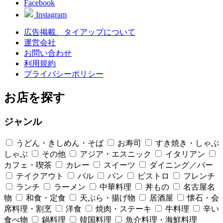
Facebook
Instagram
広告掲載、タイアップについて
運営会社
お問い合わせ
利用規約
プライバシーポリシー
お店を探す
ジャンル
うどん・きしめん・そば
お寿司
すき焼き・しゃぶ
しゃぶ
その他
アジア・エスニック
イタリアン
カフェ・喫茶
カレー
スイーツ
ダイニング／バー
テイクアウト
バル
パン
ビストロ
フレンチ
ランチ
ラーメン
中華料理
丼もの
名古屋名
物
和食・定食
天ぷら・揚げ物
居酒屋
懐石・会
席料理・割烹
洋食
焼肉・ステーキ
牛料理
辛い
食べ物
鍋料理
韓国料理
魚介料理・海鮮料理