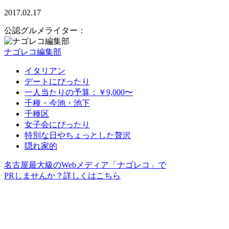
2017.02.17
公認グルメライター：
ナゴレコ編集部
イタリアン
デートにぴったり
一人当たりの予算：￥9,000〜
千種・今池・池下
千種区
女子会にぴったり
特別な日やちょっとした贅沢
隠れ家的
名古屋最大級のWebメディア「ナゴレコ」で
PRしませんか？詳しくはこちら