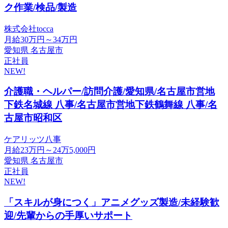
ク作業/検品/製造
株式会社tocca
月給30万円～34万円
愛知県 名古屋市
正社員
NEW!
介護職・ヘルパー/訪問介護/愛知県/名古屋市営地
下鉄名城線 八事/名古屋市営地下鉄鶴舞線 八事/名
古屋市昭和区
ケアリッツ八事
月給23万円～24万5,000円
愛知県 名古屋市
正社員
NEW!
「スキルが身につく」アニメグッズ製造/未経験歓
迎/先輩からの手厚いサポート