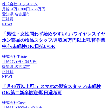
株式会社ELシステム
月給31万2,700円～58万円
愛知県 名古屋市
正社員
NEW!
「男性・女性問わず始めやすい!」/ワイヤレスイヤ
ホン部品の検品スタッフ/月収30万円以上可/軽作業
中心/未経験OK/日払いOK
株式会社Tetote
月給27万円～34万円
愛知県 名古屋市
正社員
NEW!
「月40万以上可!」スマホの製造スタッフ/未経験
OK/第二新卒歓迎/即日選考可
株式会社Creer
月給31万300円～40万円