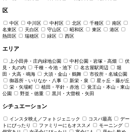
区
中区
中川区
中村区
北区
千種区
南区
名東区
天白区
守山区
昭和区
東区
港区
熱田区
瑞穂区
緑区
西区
エリア
上小田井・庄内緑地公園
中村公園・岩塚・高畑
伏
見・丸の内
千種・今池・池下
名古屋駅周辺
堀
田・大高・鳴海
大須・金山・鶴舞
市役所・名城公園
御器所・いりなか・八事
新栄・泉
星ヶ丘・藤が丘
栄・矢場町
植田・平針・赤池
覚王山・本山・東山
公園
野並・徳重
黒川・大曽根・矢田
シチュエーション
インスタ映え／フォトジェニック
コスパ最高
デー
トにぴったり
ファミリーにもオススメ
モーニング
個室あり
女子会にぴったり
宴会にも
昼から飲め