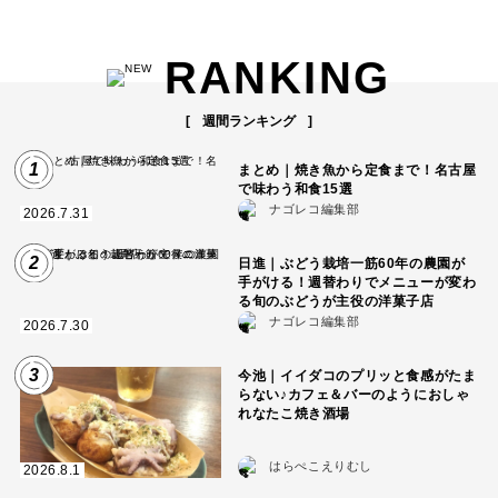
RANKING
週間ランキング
1
まとめ｜焼き魚から定食まで！名古屋
で味わう和食15選
ナゴレコ編集部
2026.7.31
2
日進｜ぶどう栽培一筋60年の農園が
手がける！週替わりでメニューが変わ
る旬のぶどうが主役の洋菓子店
ナゴレコ編集部
2026.7.30
3
今池｜イイダコのプリッと食感がたま
らない♪カフェ＆バーのようにおしゃ
れなたこ焼き酒場
はらぺこえりむし
2026.8.1