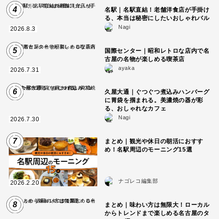
4
名駅｜名駅直結！老舗洋食店が手掛け
る、本当は秘密にしたいおしゃれバル
Nagi
2026.8.3
5
国際センター｜昭和レトロな店内で名
古屋の名物が楽しめる喫茶店
ayaka
2026.7.31
6
久屋大通｜ぐつぐつ煮込みハンバーグ
に胃袋を掴まれる。美濃焼の器が彩
る、おしゃれなカフェ
Nagi
2026.7.30
7
まとめ｜観光や休日の朝活におすす
め！名駅周辺のモーニング15選
ナゴレコ編集部
2026.2.20
8
まとめ｜味わい方は無限大！ローカル
からトレンドまで楽しめる名古屋のタ