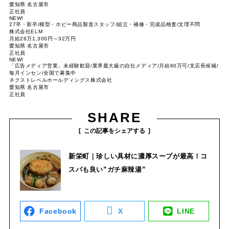
愛知県 名古屋市
正社員
NEW!
27卒・新卒/模型・ホビー商品製造スタッフ/組立・補修・完成品検査/文理不問
株式会社ELM
月給26万1,300円～32万円
愛知県 名古屋市
正社員
NEW!
「広告メディア営業」未経験歓迎/業界最大級の自社メディア/月給60万可/支店長候補/
毎月インセン/全国で募集中
ネクストレベルホールディングス株式会社
愛知県 名古屋市
正社員
SHARE
この記事をシェアする
新栄町｜珍しい具材に濃厚スープが最高！コ
スパも良い”ガチ麻辣湯”
Facebook
X
LINE