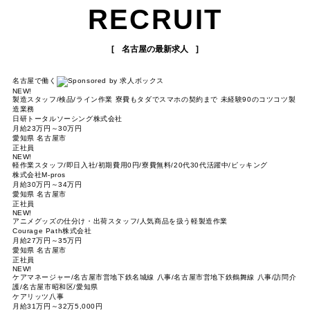
RECRUIT
名古屋の最新求人
名古屋で働く
NEW!
製造スタッフ/検品/ライン作業 寮費もタダでスマホの契約まで 未経験90のコツコツ製
造業務
日研トータルソーシング株式会社
月給23万円～30万円
愛知県 名古屋市
正社員
NEW!
軽作業スタッフ/即日入社/初期費用0円/寮費無料/20代30代活躍中/ピッキング
株式会社M-pros
月給30万円～34万円
愛知県 名古屋市
正社員
NEW!
アニメグッズの仕分け・出荷スタッフ/人気商品を扱う軽製造作業
Courage Path株式会社
月給27万円～35万円
愛知県 名古屋市
正社員
NEW!
ケアマネージャー/名古屋市営地下鉄名城線 八事/名古屋市営地下鉄鶴舞線 八事/訪問介
護/名古屋市昭和区/愛知県
ケアリッツ八事
月給31万円～32万5,000円