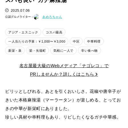
スパも良い”ガチ麻辣湯”
2025.07.06
あめろちゃん
公認グルメライター：
アジア・エスニック
コスパ最高
一人当たりの予算：￥1,000〜￥3,000
中区
中華料理
新栄・泉
栄・矢場町
気軽に一人で
辛い食べ物
名古屋最大級のWebメディア「ナゴレコ」で
PRしませんか？詳しくはこちら
ピリッとしびれる、あとを引くおいしさ。花椒や唐辛子が
きいた本格麻辣湯（マーラータン）が楽しめる、とってお
きの中華が新栄町にありました。
珍しい具材や串料理もあり、リピしたくなるガチ中華感。