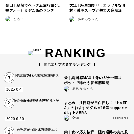
金山｜駅前でベトナム旅行気分。
大江｜駐車場あり！カラフルな具
鶏フォーとまぜご飯のランチ
材と濃厚スープが魅力の麻辣湯
ひなこ
あめろちゃん
RANKING
同じエリアの週間ランキング
1
栄｜異国感MAX！栄のガチ中華ス
ポットで味わう旨辛麻辣湯
あめろちゃん
2025.6.4
2
まとめ｜注目店が目白押し！「HAER
A」のおすすめグルメ18選 supporte
d by HAERA
Oyu.
sponsored
2026.6.26
3
栄｜食べ応え抜群！隠れ通路の先で見