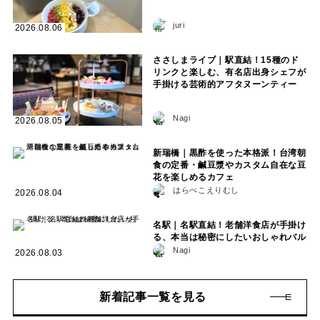
juri
2026.08.06
ささしまライブ｜駅直結！15種のド
リンクと楽しむ、有名店出身シェフが
手掛ける芸術的アフタヌーンティー
Nagi
2026.08.05
新瑞橋｜黒酢を使った本格派！台湾朝
食の定番・鹹豆漿やカスタム自在な豆
花を楽しめるカフェ
はらぺこえりむし
2026.08.04
名駅｜名駅直結！老舗洋食店が手掛け
る、本当は秘密にしたいおしゃれバル
Nagi
2026.08.03
新着記事一覧を見る