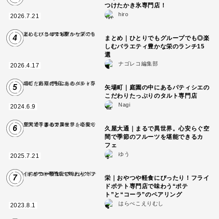
つけたかき氷専門店！
hiro
2026.7.21
4
まとめ｜ひとりでもグループでも◎楽
しむバラエティ豊かな栄のランチ15
選
ナゴレコ編集部
2026.4.17
5
矢場町｜庭園の中にあるパティシエの
こだわりたっぷりのタルト専門店
Nagi
2024.6.9
6
久屋大通｜まるで異世界。心安らぐ空
間で季節のフルーツを堪能できるカ
フェ
ゆう
2025.7.21
7
栄｜おやつや軽食にぴったり！フライ
ドポテト専門店で味わう“ポテ
ト”と“コーラ”のペアリング
はらぺこえりむし
2023.8.1