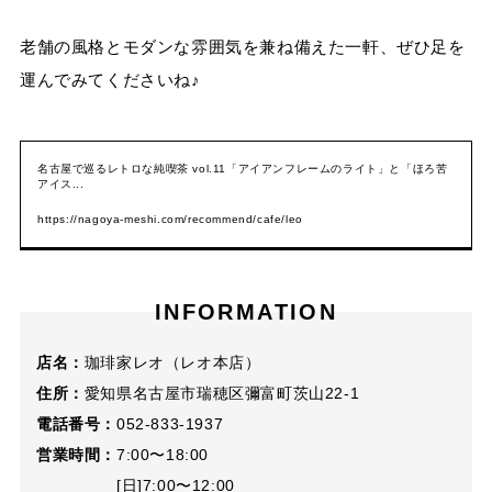
老舗の風格とモダンな雰囲気を兼ね備えた一軒、ぜひ足を
運んでみてくださいね♪
名古屋で巡るレトロな純喫茶 vol.11「アイアンフレームのライト」と「ほろ苦
アイス...
https://nagoya-meshi.com/recommend/cafe/leo
INFORMATION
店名：
珈琲家レオ（レオ本店）
住所：
愛知県名古屋市瑞穂区彌富町茨山22-1
電話番号：
052-833-1937
営業時間：
7:00〜18:00
[日]7:00〜12:00