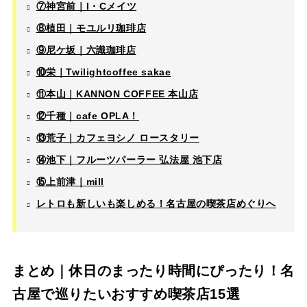
⑦神宮前｜I・Cメイツ
⑧植田｜モユルリ珈琲店
⑨尼ケ坂｜六識珈琲店
⑩栄｜Twilightcoffee sakae
⑪本山｜KANNON COFFEE 本山店
⑫千種｜cafe OPLA！
⑬荒子｜カフェヨシノ ロースタリー
⑭池下｜フルーツパーラー 弘法屋 池下店
⑮上前津｜mill
レトロも新しいも楽しめる！名古屋の喫茶店めぐりへ
まとめ｜休日のまったり時間にぴったり！名
古屋で巡りたいおすすめ喫茶店15選