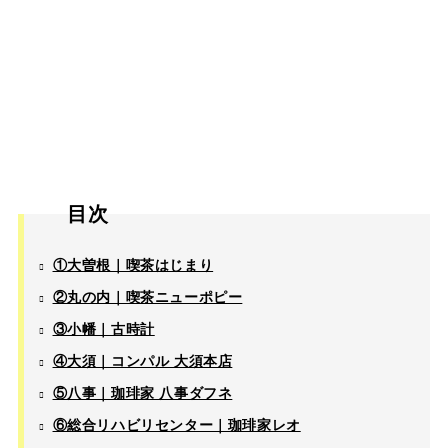
目次
①大曽根｜喫茶はじまり
②丸の内｜喫茶ニューポピー
③小幡｜古時計
④大須｜コンパル 大須本店
⑤八事｜珈琲家 八事ダフネ
⑥総合リハビリセンター｜珈琲家レオ