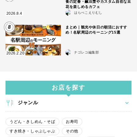
食の定番・鹹豆漿やカスタム自在な豆
花を楽しめるカフェ
はらぺこえりむし
2026.8.4
8
まとめ｜観光や休日の朝活におすす
め！名駅周辺のモーニング15選
ナゴレコ編集部
2026.2.20
お店を探す
ジャンル
うどん・きしめん・そば
お寿司
すき焼き・しゃぶしゃぶ
その他