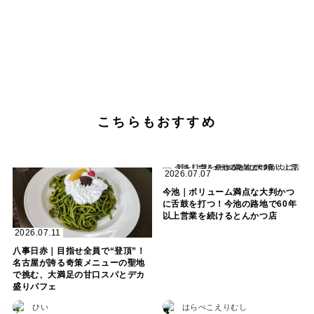
こちらもおすすめ
2026.07.07
今池｜ボリューム満点な大判かつ
に舌鼓を打つ！今池の路地で60年
以上営業を続けるとんかつ店
2026.07.11
八事日赤｜目指せ全員で“登頂”！
名古屋が誇る奇策メニューの聖地
で挑む、大満足の甘口スパとデカ
盛りパフェ
ひい
はらぺこえりむし