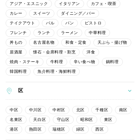
アジア・エスニック
イタリアン
カフェ・喫茶
カレー
スイーツ
ダイニング／バー
テイクアウト
バル
パン
ビストロ
フレンチ
ランチ
ラーメン
中華料理
丼もの
名古屋名物
和食・定食
天ぷら・揚げ物
居酒屋
懐石・会席料理・割烹
洋食
焼肉・ステーキ
牛料理
辛い食べ物
鍋料理
韓国料理
魚介料理・海鮮料理
区
中区
中川区
中村区
北区
千種区
南区
名東区
天白区
守山区
昭和区
東区
港区
熱田区
瑞穂区
緑区
西区