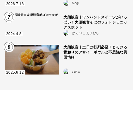
Nagi
2026.7.18
7
大須観音｜ワンハンドスイーツがいっ
ぱい！大須観音そばのフォトジェニッ
クスポット
はらぺこえりむし
2024.4.8
8
大須観音｜土日は行列必至！とろける
舌触りのアサイーボウルと不思議な異
国情緒
yuka
2025.6.12