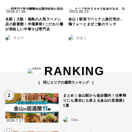
2026.07.06
2026.06.25
名駅｜大阪・福島の人気ラーメン
金山｜駅前でベトナム旅行気分。
店の新業態！半濁豚骨×こだわり麺
鶏フォーとまぜご飯のランチ
が美味しい中華そば専門店
ケニー
ひなこ
RANKING
同じエリアの週間ランキング
1
まとめ｜金山駅から徒歩圏内！仕事帰
りにも週末にも使える金山の居酒屋1
1選
Oyu.
2026.7.17