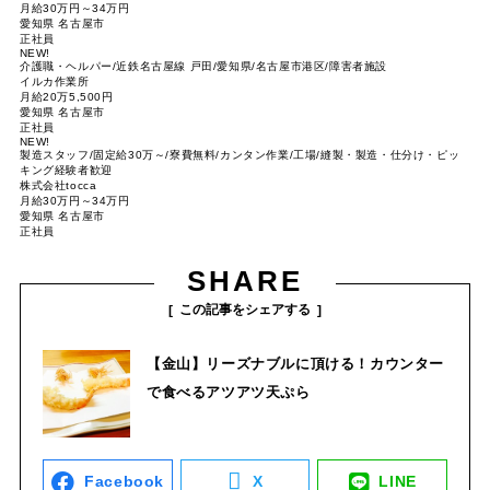
月給30万円～34万円
愛知県 名古屋市
正社員
NEW!
介護職・ヘルパー/近鉄名古屋線 戸田/愛知県/名古屋市港区/障害者施設
イルカ作業所
月給20万5,500円
愛知県 名古屋市
正社員
NEW!
製造スタッフ/固定給30万～/寮費無料/カンタン作業/工場/縫製・製造・仕分け・ピッ
キング経験者歓迎
株式会社tocca
月給30万円～34万円
愛知県 名古屋市
正社員
SHARE
この記事をシェアする
【金山】リーズナブルに頂ける！カウンター
で食べるアツアツ天ぷら
Facebook
X
LINE