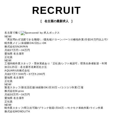
RECRUIT
名古屋の最新求人
名古屋で働く
NEW!
「男女問わず活躍できる職場!」/最先端ドローンパーツの梱包作業/月収30万円以上可/
軽作業メイン/未経験OK/日払いOK
株式会社SNJAPAN
月給27万円～34万円
愛知県 名古屋市
正社員
NEW!
工場内軽作業スタッフ・育休実績あり「正社員/シフト相談可」理系出身者歓迎・年間
休日125日・名古屋市名東区社が丘
AQUARIUS株式会社
月給27万7,500円～37万5,200円
愛知県 名古屋市
正社員
NEW!
製造スタッフ/新生活応援/未経験OK/月30万～/コツコツ作業/工場
株式会社M-pros
月給30万円～34万円
愛知県 名古屋市
正社員
NEW!
軽作業スタッフ/即入社可能/ブランク歓迎/月30万～/モクモク単純作業/ライン作業
株式会社MONOLITH