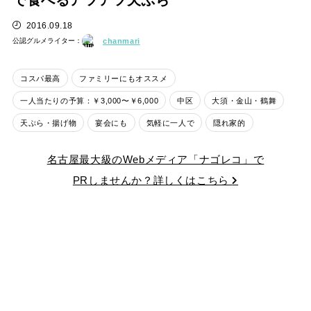
で食べるアツアツ天ぷら
2016.09.18
公認グルメライター：
chanmari
コスパ最高
ファミリーにもオススメ
一人当たりの予算：￥3,000〜￥6,000
中区
大須・金山・鶴舞
天ぷら・揚げ物
宴会にも
気軽に一人で
隠れ家的
名古屋最大級のWebメディア「ナゴレコ」で
PRしませんか？詳しくはこちら