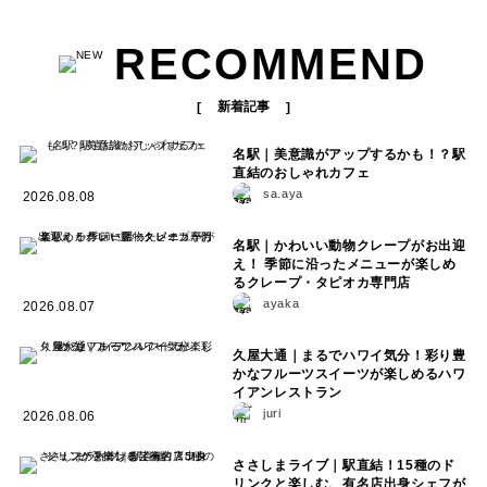
RECOMMEND
新着記事
名駅｜美意識がアップするかも！？駅
直結のおしゃれカフェ
sa.aya
2026.08.08
名駅｜かわいい動物クレープがお出迎
え！ 季節に沿ったメニューが楽しめ
るクレープ・タピオカ専門店
ayaka
2026.08.07
久屋大通｜まるでハワイ気分！彩り豊
かなフルーツスイーツが楽しめるハワ
イアンレストラン
juri
2026.08.06
ささしまライブ｜駅直結！15種のド
リンクと楽しむ、有名店出身シェフが