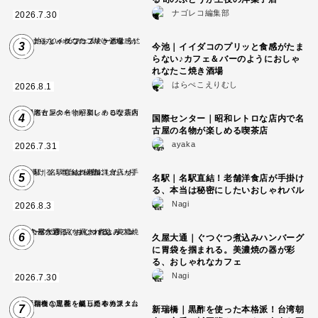
ナゴレコ編集部
2026.7.30
3
今池｜イイダコのプリッと食感がたま
らない♪カフェ＆バーのようにおしゃ
れなたこ焼き酒場
はらぺこえりむし
2026.8.1
4
国際センター｜昭和レトロな店内で名
古屋の名物が楽しめる喫茶店
ayaka
2026.7.31
5
名駅｜名駅直結！老舗洋食店が手掛け
る、本当は秘密にしたいおしゃれバル
Nagi
2026.8.3
6
久屋大通｜ぐつぐつ煮込みハンバーグ
に胃袋を掴まれる。美濃焼の器が彩
る、おしゃれなカフェ
Nagi
2026.7.30
7
新瑞橋｜黒酢を使った本格派！台湾朝