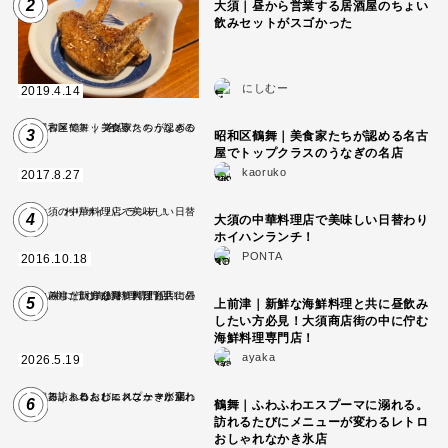
2
大須｜昼から営業する居酒屋のちょい
飲みセットがスゴかった
にしむー
2019.4.14
3
昭和区鶴舞｜美食家たちが認める名古
屋でトップクラスのうなぎの名店
kaoruko
2017.8.27
4
大須の中華料理店で美味しい日替わり
ホイハンランチ！
PONTA
2016.10.18
5
上前津｜新鮮な海鮮料理と共に昼飲み
したい方必見！大須商店街の中に佇む
海鮮料理専門店！
ayaka
2026.5.19
6
鶴舞｜ふわふわエスプーマに溺れる。
訪れるたびにメニューが変わるレトロ
おしゃれなかき氷店