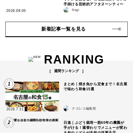
手掛ける芸術的アフタヌーンティー
Nagi
2026.08.05
新着記事一覧を見る
RANKING
週間ランキング
1
まとめ｜焼き魚から定食まで！名古屋
で味わう和食15選
ナゴレコ編集部
2026.7.31
2
日進｜ぶどう栽培一筋60年の農園が
手がける！週替わりでメニューが変わ
る旬のぶどうが主役の洋菓子店