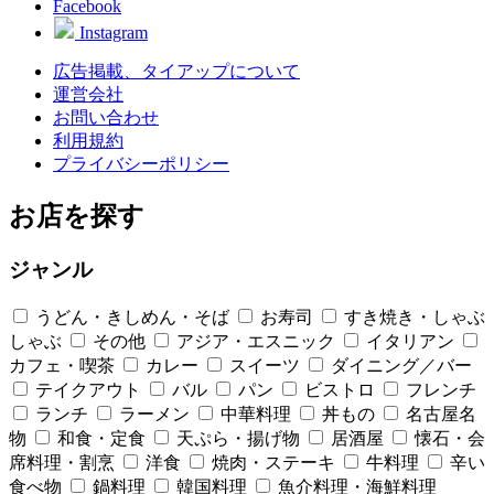
Facebook
Instagram
広告掲載、タイアップについて
運営会社
お問い合わせ
利用規約
プライバシーポリシー
お店を探す
ジャンル
うどん・きしめん・そば
お寿司
すき焼き・しゃぶ
しゃぶ
その他
アジア・エスニック
イタリアン
カフェ・喫茶
カレー
スイーツ
ダイニング／バー
テイクアウト
バル
パン
ビストロ
フレンチ
ランチ
ラーメン
中華料理
丼もの
名古屋名
物
和食・定食
天ぷら・揚げ物
居酒屋
懐石・会
席料理・割烹
洋食
焼肉・ステーキ
牛料理
辛い
食べ物
鍋料理
韓国料理
魚介料理・海鮮料理