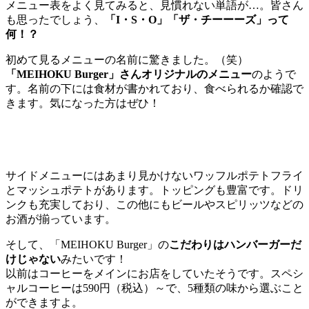
メニュー表をよく見てみると、見慣れない単語が…。皆さん
も思ったでしょう、
「I・S・O」「ザ・チーーーズ」って
何！？
初めて見るメニューの名前に驚きました。（笑）
「MEIHOKU Burger」さんオリジナルのメニュー
のようで
す。名前の下には食材が書かれており、食べられるか確認で
きます。気になった方はぜひ！
サイドメニューにはあまり見かけないワッフルポテトフライ
とマッシュポテトがあります。トッピングも豊富です。ドリ
ンクも充実しており、この他にもビールやスピリッツなどの
お酒が揃っています。
そして、「MEIHOKU Burger」の
こだわりはハンバーガーだ
けじゃない
みたいです！
以前はコーヒーをメインにお店をしていたそうです。スペシ
ャルコーヒーは590円（税込）～で、5種類の味から選ぶこと
ができますよ。