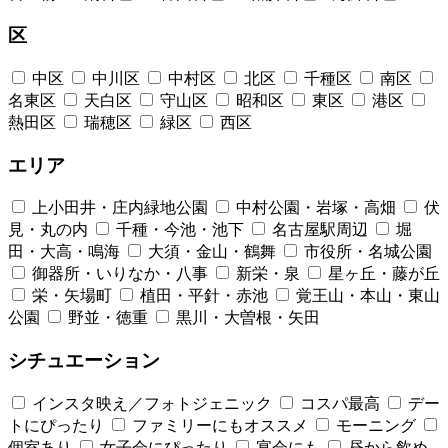
区
中区
中川区
中村区
北区
千種区
南区
名東区
天白区
守山区
昭和区
東区
港区
熱田区
瑞穂区
緑区
西区
エリア
上小田井・庄内緑地公園
中村公園・岩塚・高畑
伏
見・丸の内
千種・今池・池下
名古屋駅周辺
堀
田・大高・鳴海
大須・金山・鶴舞
市役所・名城公園
御器所・いりなか・八事
新栄・泉
星ヶ丘・藤が丘
栄・矢場町
植田・平針・赤池
覚王山・本山・東山
公園
野並・徳重
黒川・大曽根・矢田
シチュエーション
インスタ映え／フォトジェニック
コスパ最高
デー
トにぴったり
ファミリーにもオススメ
モーニング
個室あり
女子会にぴったり
宴会にも
昼から飲め