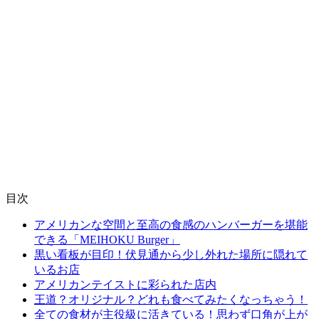
目次
アメリカンな空間と至高の食感のハンバーガーを堪能
できる「MEIHOKU Burger」
黒い看板が目印！伏見通から少し外れた場所に隠れて
いるお店
アメリカンテイストに彩られた店内
王道？オリジナル？どれも食べてみたくなっちゃう！
全ての食材が主役級に活きている！思わず口角が上が