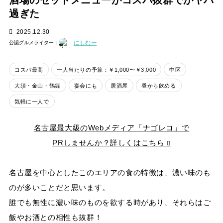
酒場のセットメニューがコスパ抜群でがヤバ
過ぎた
2025.12.30
にしむー
公認グルメライター：
コスパ最高
一人当たりの予算：￥1,000〜￥3,000
中区
大須・金山・鶴舞
宴会にも
居酒屋
昼から飲める
気軽に一人で
名古屋最大級のWebメディア「ナゴレコ」で
PRしませんか？詳しくはこちら
名古屋を中心としたこのエリアの食の特徴は、濃い味のも
のが多いことだと思います。
誰でも無性に濃い味のものを欲する時があり、それらはご
飯やお酒との相性も抜群！