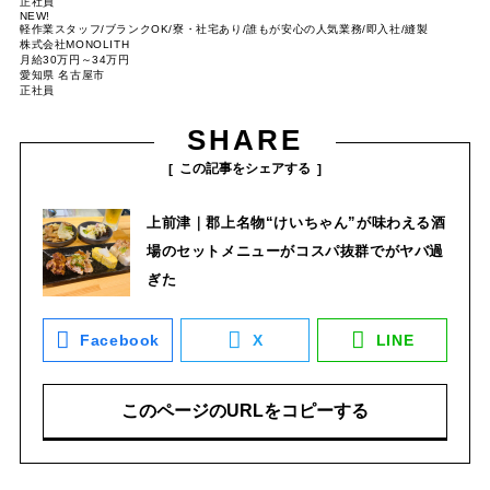
正社員
NEW!
軽作業スタッフ/ブランクOK/寮・社宅あり/誰もが安心の人気業務/即入社/縫製
株式会社MONOLITH
月給30万円～34万円
愛知県 名古屋市
正社員
SHARE
この記事をシェアする
上前津｜郡上名物“けいちゃん”が味わえる酒
場のセットメニューがコスパ抜群でがヤバ過
ぎた
Facebook
X
LINE
このページのURLをコピーする