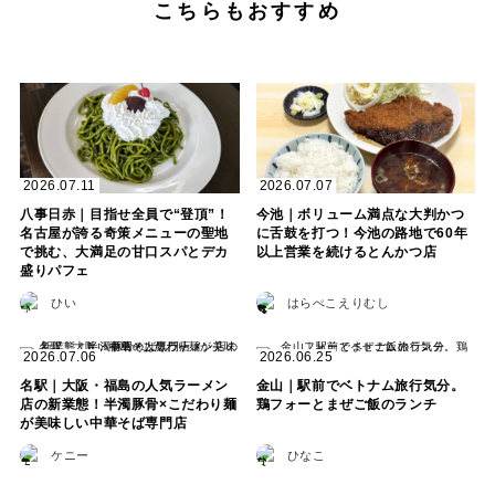
こちらもおすすめ
2026.07.11
2026.07.07
八事日赤｜目指せ全員で“登頂”！
今池｜ボリューム満点な大判かつ
名古屋が誇る奇策メニューの聖地
に舌鼓を打つ！今池の路地で60年
で挑む、大満足の甘口スパとデカ
以上営業を続けるとんかつ店
盛りパフェ
ひい
はらぺこえりむし
2026.07.06
2026.06.25
名駅｜大阪・福島の人気ラーメン
金山｜駅前でベトナム旅行気分。
店の新業態！半濁豚骨×こだわり麺
鶏フォーとまぜご飯のランチ
が美味しい中華そば専門店
ケニー
ひなこ