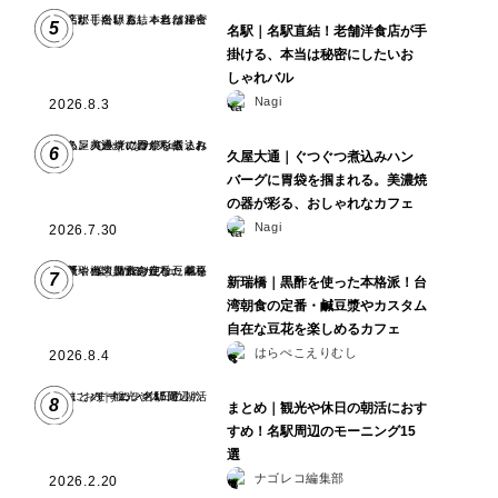
5
名駅｜名駅直結！老舗洋食店が手
掛ける、本当は秘密にしたいお
しゃれバル
Nagi
2026.8.3
6
久屋大通｜ぐつぐつ煮込みハン
バーグに胃袋を掴まれる。美濃焼
の器が彩る、おしゃれなカフェ
Nagi
2026.7.30
7
新瑞橋｜黒酢を使った本格派！台
湾朝食の定番・鹹豆漿やカスタム
自在な豆花を楽しめるカフェ
はらぺこえりむし
2026.8.4
8
まとめ｜観光や休日の朝活におす
すめ！名駅周辺のモーニング15
選
ナゴレコ編集部
2026.2.20