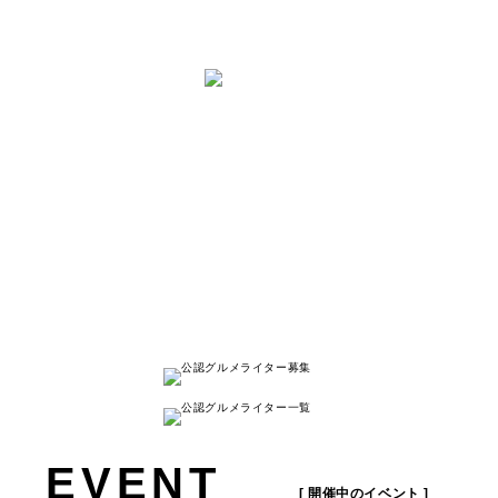
と は
ナゴレコはその名の通り、
名古屋人が本当に美味しい名古屋のお店を
紹介する
キュレーションメディアです。
詳しく見る
EVENT
[ 開催中のイベント ]