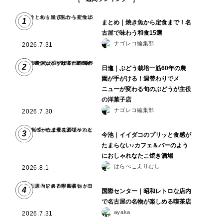
1
まとめ｜焼き魚から定食まで！名
古屋で味わう和食15選
ナゴレコ編集部
2026.7.31
2
日進｜ぶどう栽培一筋60年の農
園が手がける！週替わりでメ
ニューが変わる旬のぶどうが主役
の洋菓子店
ナゴレコ編集部
2026.7.30
3
今池｜イイダコのプリッと食感が
たまらない♪カフェ＆バーのよう
におしゃれなたこ焼き酒場
はらぺこえりむし
2026.8.1
4
国際センター｜昭和レトロな店内
で名古屋の名物が楽しめる喫茶店
ayaka
2026.7.31