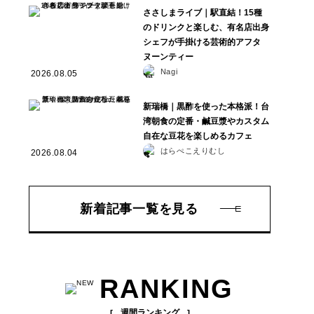
ささしまライブ｜駅直結！15種
のドリンクと楽しむ、有名店出身
シェフが手掛ける芸術的アフタ
ヌーンティー
Nagi
2026.08.05
新瑞橋｜黒酢を使った本格派！台
湾朝食の定番・鹹豆漿やカスタム
自在な豆花を楽しめるカフェ
はらぺこえりむし
2026.08.04
新着記事一覧を見る
RANKING
週間ランキング