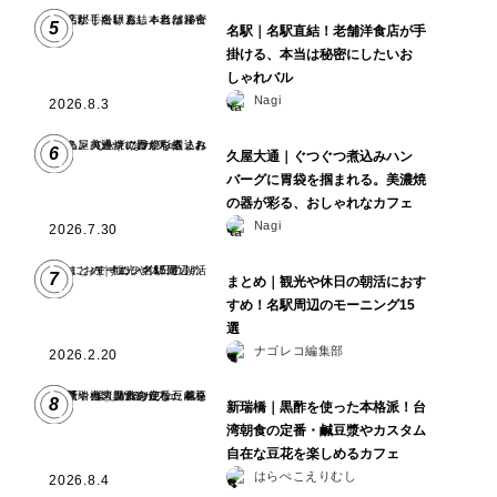
5
名駅｜名駅直結！老舗洋食店が手
掛ける、本当は秘密にしたいお
しゃれバル
Nagi
2026.8.3
6
久屋大通｜ぐつぐつ煮込みハン
バーグに胃袋を掴まれる。美濃焼
の器が彩る、おしゃれなカフェ
Nagi
2026.7.30
7
まとめ｜観光や休日の朝活におす
すめ！名駅周辺のモーニング15
選
ナゴレコ編集部
2026.2.20
8
新瑞橋｜黒酢を使った本格派！台
湾朝食の定番・鹹豆漿やカスタム
自在な豆花を楽しめるカフェ
はらぺこえりむし
2026.8.4