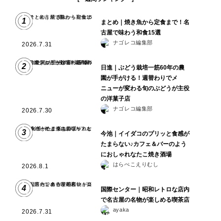
1
まとめ｜焼き魚から定食まで！名
古屋で味わう和食15選
ナゴレコ編集部
2026.7.31
2
日進｜ぶどう栽培一筋60年の農
園が手がける！週替わりでメ
ニューが変わる旬のぶどうが主役
の洋菓子店
ナゴレコ編集部
2026.7.30
3
今池｜イイダコのプリッと食感が
たまらない♪カフェ＆バーのよう
におしゃれなたこ焼き酒場
はらぺこえりむし
2026.8.1
4
国際センター｜昭和レトロな店内
で名古屋の名物が楽しめる喫茶店
ayaka
2026.7.31