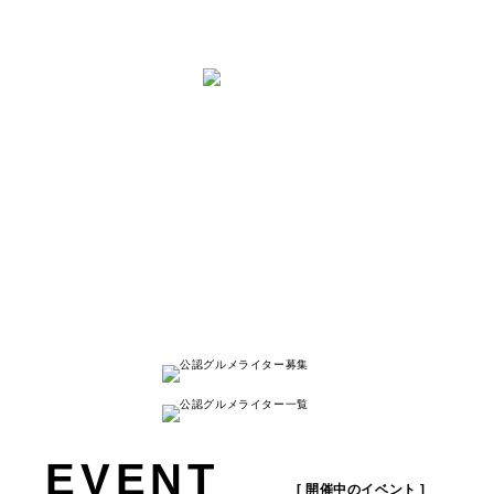
と は
ナゴレコはその名の通り、
名古屋人が本当に美味しい名古屋のお店を
紹介する
キュレーションメディアです。
詳しく見る
EVENT
[ 開催中のイベント ]