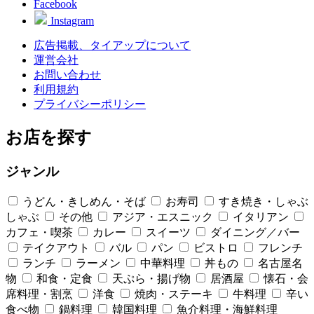
Facebook
Instagram
広告掲載、タイアップについて
運営会社
お問い合わせ
利用規約
プライバシーポリシー
お店を探す
ジャンル
うどん・きしめん・そば
お寿司
すき焼き・しゃぶ
しゃぶ
その他
アジア・エスニック
イタリアン
カフェ・喫茶
カレー
スイーツ
ダイニング／バー
テイクアウト
バル
パン
ビストロ
フレンチ
ランチ
ラーメン
中華料理
丼もの
名古屋名
物
和食・定食
天ぷら・揚げ物
居酒屋
懐石・会
席料理・割烹
洋食
焼肉・ステーキ
牛料理
辛い
食べ物
鍋料理
韓国料理
魚介料理・海鮮料理