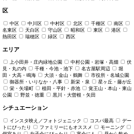
区
中区
中川区
中村区
北区
千種区
南区
名東区
天白区
守山区
昭和区
東区
港区
熱田区
瑞穂区
緑区
西区
エリア
上小田井・庄内緑地公園
中村公園・岩塚・高畑
伏
見・丸の内
千種・今池・池下
名古屋駅周辺
堀
田・大高・鳴海
大須・金山・鶴舞
市役所・名城公園
御器所・いりなか・八事
新栄・泉
星ヶ丘・藤が丘
栄・矢場町
植田・平針・赤池
覚王山・本山・東山
公園
野並・徳重
黒川・大曽根・矢田
シチュエーション
インスタ映え／フォトジェニック
コスパ最高
デー
トにぴったり
ファミリーにもオススメ
モーニング
個室あり
女子会にぴったり
宴会にも
昼から飲め