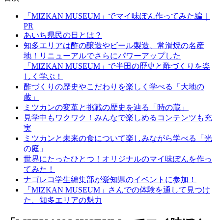
「MIZKAN MUSEUM」でマイ味ぽん作ってみた編｜
PR
あいち県民の日とは？
知多エリアは酢の醸造やビール製造、常滑焼の名産
地！リニューアルでさらにパワーアップした
「MIZKAN MUSEUM」で半田の歴史と酢づくりを楽
しく学ぶ！
酢づくりの歴史やこだわりを楽しく学べる「大地の
蔵」
ミツカンの変革と挑戦の歴史を辿る「時の蔵」
見学中もワクワク！みんなで楽しめるコンテンツも充
実
ミツカンと未来の食について楽しみながら学べる「光
の庭」
世界にたったひとつ！オリジナルのマイ味ぽんを作っ
てみた！
ナゴレコ学生編集部が愛知県のイベントに参加！
「MIZKAN MUSEUM」さんでの体験を通して見つけ
た、知多エリアの魅力