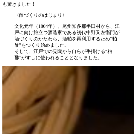
も驚きました！
〈酢づくりのはじまり〉
文化元年（1804年）、尾州知多郡半田村から、江
戸に向け旅立つ酒造家である初代中野又左衛門が
酒づくりのかたわら、酒粕を再利用するため“粕
酢”をつくり始めました。
そして、江戸での見聞から自らが手掛ける“粕
酢”がすしに使われることとなりました。