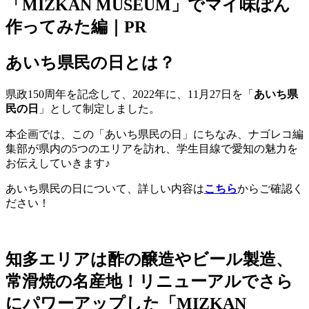
「MIZKAN MUSEUM」でマイ味ぽん
作ってみた編｜PR
あいち県民の日とは？
県政150周年を記念して、2022年に、11月27日を「
あいち県
民の日
」として制定しました。
本企画では、この「あいち県民の日」にちなみ、ナゴレコ編
集部が県内の5つのエリアを訪れ、学生目線で愛知の魅力を
お伝えしていきます♪
あいち県民の日について、詳しい内容は
こちら
からご確認く
ださい！
知多エリアは酢の醸造やビール製造、
常滑焼の名産地！リニューアルでさら
にパワーアップした「MIZKAN