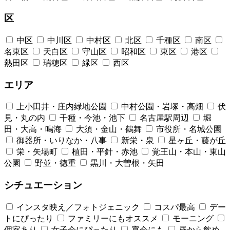
区
中区
中川区
中村区
北区
千種区
南区
名東区
天白区
守山区
昭和区
東区
港区
熱田区
瑞穂区
緑区
西区
エリア
上小田井・庄内緑地公園
中村公園・岩塚・高畑
伏
見・丸の内
千種・今池・池下
名古屋駅周辺
堀
田・大高・鳴海
大須・金山・鶴舞
市役所・名城公園
御器所・いりなか・八事
新栄・泉
星ヶ丘・藤が丘
栄・矢場町
植田・平針・赤池
覚王山・本山・東山
公園
野並・徳重
黒川・大曽根・矢田
シチュエーション
インスタ映え／フォトジェニック
コスパ最高
デー
トにぴったり
ファミリーにもオススメ
モーニング
個室あり
女子会にぴったり
宴会にも
昼から飲め