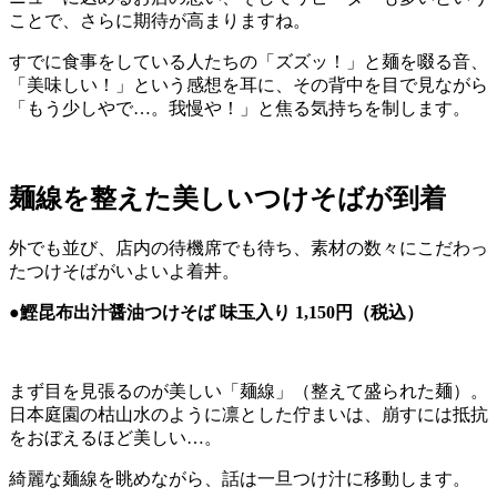
ことで、さらに期待が高まりますね。
すでに食事をしている人たちの「ズズッ！」と麺を啜る音、
「美味しい！」という感想を耳に、その背中を目で見ながら
「もう少しやで…。我慢や！」と焦る気持ちを制します。
麺線を整えた美しいつけそばが到着
外でも並び、店内の待機席でも待ち、素材の数々にこだわっ
たつけそばがいよいよ着丼。
●鰹昆布出汁醤油つけそば 味玉入り 1,150円（税込）
まず目を見張るのが美しい「麺線」（整えて盛られた麺）。
日本庭園の枯山水のように凛とした佇まいは、崩すには抵抗
をおぼえるほど美しい…。
綺麗な麺線を眺めながら、話は一旦つけ汁に移動します。