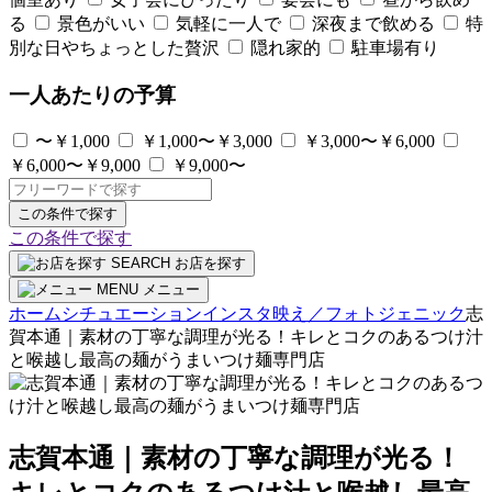
る
景色がいい
気軽に一人で
深夜まで飲める
特
別な日やちょっとした贅沢
隠れ家的
駐車場有り
一人あたりの予算
〜￥1,000
￥1,000〜￥3,000
￥3,000〜￥6,000
￥6,000〜￥9,000
￥9,000〜
この条件で探す
この条件で探す
SEARCH
お店を探す
MENU
メニュー
ホーム
シチュエーション
インスタ映え／フォトジェニック
志
賀本通｜素材の丁寧な調理が光る！キレとコクのあるつけ汁
と喉越し最高の麺がうまいつけ麺専門店
志賀本通｜素材の丁寧な調理が光る！