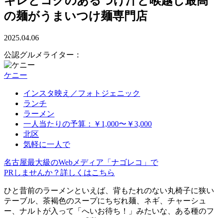
キレとコクのあるつけ汁と喉越し最高
の麺がうまいつけ麺専門店
2025.04.06
公認グルメライター：
ケニー
インスタ映え／フォトジェニック
ランチ
ラーメン
一人当たりの予算：￥1,000〜￥3,000
北区
気軽に一人で
名古屋最大級のWebメディア「ナゴレコ」で
PRしませんか？詳しくはこちら
ひと昔前のラーメンといえば、背もたれのない丸椅子に狭い
テーブル、茶褐色のスープにちぢれ麺、ネギ、チャーシュ
ー、ナルトが入って「へいお待ち！」みたいな、ある種のフ