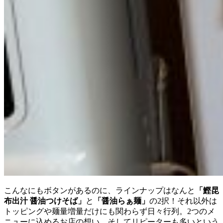
こんなにもボタンがあるのに、ラインナップはなんと
「鰹昆
布出汁 醤油つけそば」
と
「醤油らぁ麺」
の2択！それ以外は
トッピングや麺量増量だけにも関わらず日々行列。2つのメ
ニューに込めるお店の想い、そしてリピーターも多いという