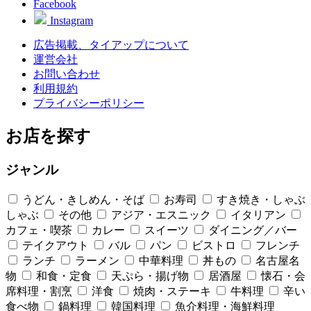
Facebook
Instagram
広告掲載、タイアップについて
運営会社
お問い合わせ
利用規約
プライバシーポリシー
お店を探す
ジャンル
うどん・きしめん・そば
お寿司
すき焼き・しゃぶ
しゃぶ
その他
アジア・エスニック
イタリアン
カフェ・喫茶
カレー
スイーツ
ダイニング／バー
テイクアウト
バル
パン
ビストロ
フレンチ
ランチ
ラーメン
中華料理
丼もの
名古屋名
物
和食・定食
天ぷら・揚げ物
居酒屋
懐石・会
席料理・割烹
洋食
焼肉・ステーキ
牛料理
辛い
食べ物
鍋料理
韓国料理
魚介料理・海鮮料理