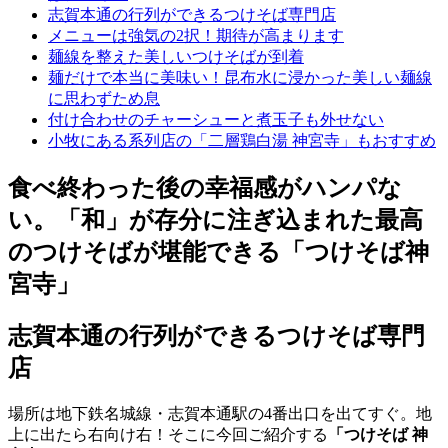
志賀本通の行列ができるつけそば専門店
メニューは強気の2択！期待が高まります
麺線を整えた美しいつけそばが到着
麺だけで本当に美味い！昆布水に浸かった美しい麺線
に思わずため息
付け合わせのチャーシューと煮玉子も外せない
小牧にある系列店の「二層鶏白湯 神宮寺」もおすすめ
食べ終わった後の幸福感がハンパな
い。「和」が存分に注ぎ込まれた最高
のつけそばが堪能できる「つけそば神
宮寺」
志賀本通の行列ができるつけそば専門
店
場所は地下鉄名城線・志賀本通駅の4番出口を出てすぐ。地
上に出たら右向け右！そこに今回ご紹介する
「つけそば 神