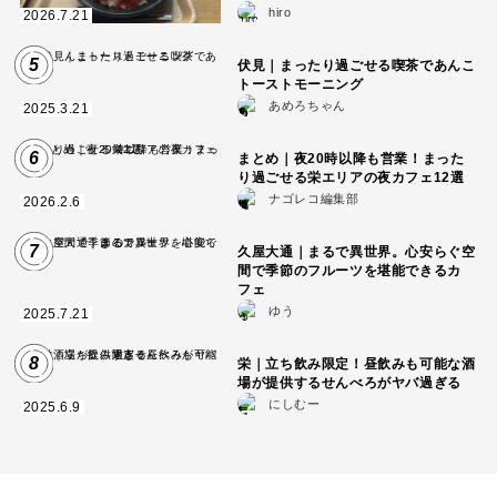
hiro
2026.7.21
5
伏見｜まったり過ごせる喫茶であんこ
トーストモーニング
あめろちゃん
2025.3.21
6
まとめ｜夜20時以降も営業！まった
り過ごせる栄エリアの夜カフェ12選
ナゴレコ編集部
2026.2.6
7
久屋大通｜まるで異世界。心安らぐ空
間で季節のフルーツを堪能できるカ
フェ
ゆう
2025.7.21
8
栄｜立ち飲み限定！昼飲みも可能な酒
場が提供するせんべろがヤバ過ぎる
にしむー
2025.6.9