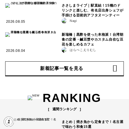
ささしまライブ｜駅直結！15種のド
リンクと楽しむ、有名店出身シェフが
手掛ける芸術的アフタヌーンティー
Nagi
2026.08.05
新瑞橋｜黒酢を使った本格派！台湾朝
食の定番・鹹豆漿やカスタム自在な豆
花を楽しめるカフェ
はらぺこえりむし
2026.08.04
新着記事一覧を見る
RANKING
週間ランキング
1
まとめ｜焼き魚から定食まで！名古屋
で味わう和食15選