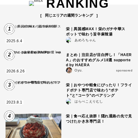
RANKING
同じエリアの週間ランキング
1
栄｜異国感MAX！栄のガチ中華ス
ポットで味わう旨辛麻辣湯
あめろちゃん
2025.6.4
2
まとめ｜注目店が目白押し！「HAER
A」のおすすめグルメ18選 supporte
d by HAERA
Oyu.
sponsored
2026.6.26
3
栄｜おやつや軽食にぴったり！フライ
ドポテト専門店で味わう“ポテ
ト”と“コーラ”のペアリング
はらぺこえりむし
2023.8.1
4
栄｜食べ応え抜群！隠れ通路の先で見
つけたかき氷専門店！