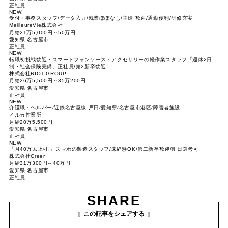
正社員
NEW!
受付・事務スタッフ/データ入力/残業ほぼなし/主婦 歓迎/通勤便利/研修充実
MeilleureVie株式会社
月給21万5,000円～50万円
愛知県 名古屋市
正社員
NEW!
転職初挑戦歓迎・スマートフォンケース・アクセサリーの軽作業スタッフ「週休2日
制・社会保険完備」正社員/第2新卒歓迎
株式会社RIOT GROUP
月給26万5,500円～35万200円
愛知県 名古屋市
正社員
NEW!
介護職・ヘルパー/近鉄名古屋線 戸田/愛知県/名古屋市港区/障害者施設
イルカ作業所
月給20万5,500円
愛知県 名古屋市
正社員
NEW!
「月40万以上可!」スマホの製造スタッフ/未経験OK/第二新卒歓迎/即日選考可
株式会社Creer
月給31万300円～40万円
愛知県 名古屋市
正社員
SHARE
この記事をシェアする