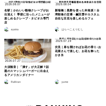
2026.08.07
2026.08.04
名駅｜かわいい動物クレープがお
新瑞橋｜黒酢を使った本格派！台
出迎え！ 季節に沿ったメニューが
湾朝食の定番・鹹豆漿やカスタム
楽しめるクレープ・タピオカ専門
自在な豆花を楽しめるカフェ
店
ayaka
はらぺこえりむし
2026.07.19
伏見｜扉を開ければお花の香り♪お
花屋さんで楽しむ、お花を飾った
かき氷
2026.07.27
大須観音｜「潰す」が大正解？話
題のスマッシュバーガーに出会え
るアメリカンダイナー
RaNran
yume