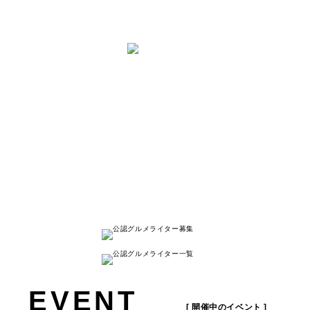
と は
ナゴレコはその名の通り、
名古屋人が本当に美味しい名古屋のお店を
紹介する
キュレーションメディアです。
詳しく見る
EVENT
[ 開催中のイベント ]