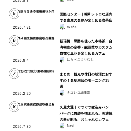
2026.8.3
5
国際センター｜昭和レトロな店内
で名古屋の名物が楽しめる喫茶店
ayaka
2026.7.31
6
新瑞橋｜黒酢を使った本格派！台
湾朝食の定番・鹹豆漿やカスタム
自在な豆花を楽しめるカフェ
はらぺこえりむし
2026.8.4
7
まとめ｜観光や休日の朝活におす
すめ！名駅周辺のモーニング15
選
ナゴレコ編集部
2026.2.20
8
久屋大通｜ぐつぐつ煮込みハン
バーグに胃袋を掴まれる。美濃焼
の器が彩る、おしゃれなカフェ
Nagi
2026.7.30