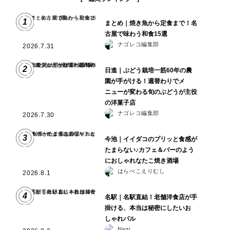
1
まとめ｜焼き魚から定食まで！名
古屋で味わう和食15選
ナゴレコ編集部
2026.7.31
2
日進｜ぶどう栽培一筋60年の農
園が手がける！週替わりでメ
ニューが変わる旬のぶどうが主役
の洋菓子店
ナゴレコ編集部
2026.7.30
3
今池｜イイダコのプリッと食感が
たまらない♪カフェ＆バーのよう
におしゃれなたこ焼き酒場
はらぺこえりむし
2026.8.1
4
名駅｜名駅直結！老舗洋食店が手
掛ける、本当は秘密にしたいお
しゃれバル
Nagi