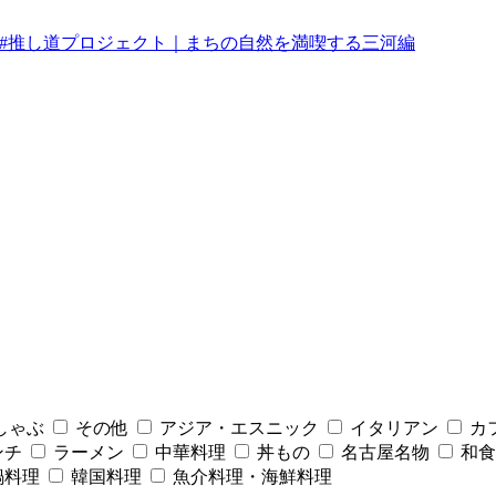
みんなの#推し道プロジェクト｜まちの自然を満喫する三河編
しゃぶ
その他
アジア・エスニック
イタリアン
カ
ンチ
ラーメン
中華料理
丼もの
名古屋名物
和食
鍋料理
韓国料理
魚介料理・海鮮料理