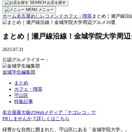
SEARCH
お店を探す
MENU
メニュー
ホーム
名古屋めしレコメンド
カフェ・喫茶
まとめ｜瀬戸線沿
まとめ｜瀬戸線沿線！金城学院大学周辺
2025.07.31
公認グルメライター：
金城学生編集部
まとめ
カフェ・喫茶
守山区
特集記事
名古屋最大級のWebメディア「ナゴレコ」で
PRしませんか？詳しくはこちら
緑豊かな自然に囲まれた、守山区にある「金城学院大学」。