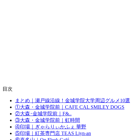
目次
まとめ｜瀬戸線沿線！金城学院大学周辺グルメ10選
①大森・金城学院前｜CAFE CAL SMILEY DOGS
②大森･金城学院前｜F&..
③大森・金城学院前｜虹時間
④印場｜ぎゃらりぃかふぇ 華野
⑤印場｜紅茶専門店 TEAS Liyn-an
⑥喜多山｜On Fleek Café