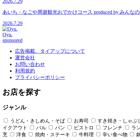
2026.7.29
あいち・なごや周遊観光おでかけコース produced by 
2026.7.29
Oyu.
sponsored
広告掲載、タイアップについて
運営会社
お問い合わせ
利用規約
プライバシーポリシー
お店を探す
ジャンル
うどん・きしめん・そば
お寿司
すき焼き・しゃぶ
イクアウト
バル
パン
ビストロ
フレンチ
ラ
烹
洋食
焼肉・ステーキ
牛料理
辛い食べ物