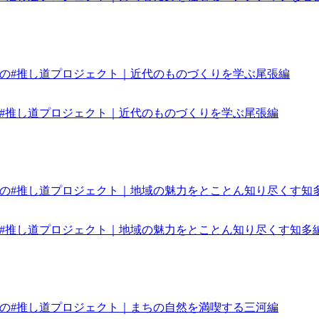
みんなの#推し道プロジェクト｜近代のものづくりを学ぶ尾張編
みんなの#推し道プロジェクト｜地域の魅力をとことん知り尽くす知多