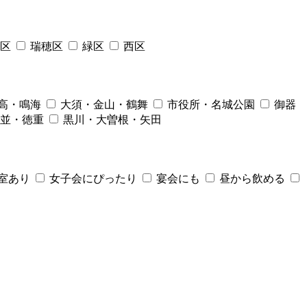
区
瑞穂区
緑区
西区
高・鳴海
大須・金山・鶴舞
市役所・名城公園
御器
並・徳重
黒川・大曽根・矢田
室あり
女子会にぴったり
宴会にも
昼から飲める