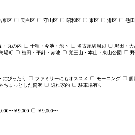
名東区
天白区
守山区
昭和区
東区
港区
熱田
見・丸の内
千種・今池・池下
名古屋駅周辺
堀田・大
矢場町
植田・平針・赤池
覚王山・本山・東山公園
野
トにぴったり
ファミリーにもオススメ
モーニング
個
やちょっとした贅沢
隠れ家的
駐車場有り
,000〜￥9,000
￥9,000〜