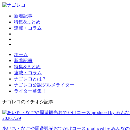
新着記事
特集&まとめ
連載・コラム
ホーム
新着記事
特集&まとめ
連載・コラム
ナゴレコとは？
ナゴレコ公認グルメライター
ライター募集！
ナゴレコのイチオシ記事
2026.7.29
あいち・なごや周遊観光おでかけコース produced by 