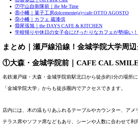
⑦守山自衛隊前｜Be Me Time
⑧小幡｜菓子工房dolcemente(a)+cafe OTTO AGOSTO
⑨小幡｜カフェ 蔵漆倶
⑩尾張旭｜the DAYS CAFE & KITCHEN
学校帰りや休日の女子会にぴったりなカフェが勢揃い！
まとめ｜瀬戸線沿線！金城学院大学周辺
①大森・金城学院前｜CAFE CAL SMILE
名鉄瀬戸線・大森・金城学院前駅北口から徒歩約1分の場所
「金城学院大学」からも徒歩圏内でアクセスできます。
店内には、木の温もりあふれるテーブルやカウンター、アメ
テラス席やソファ席などもあり、シーンや人数に合わせて利